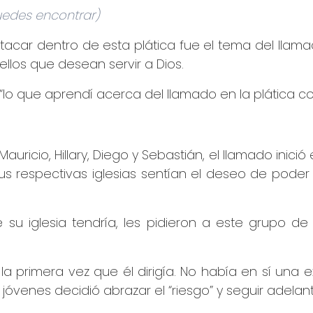
 puedes encontrar)
car dentro de esta plática fue el tema del llama
llos que desean servir a Dios.
lo que aprendí acerca del llamado en la plática co
uricio, Hillary, Diego y Sebastián, el llamado inici
n sus respectivas iglesias sentían el deseo de pod
 su iglesia tendría, les pidieron a este grupo de
a primera vez que él dirigía. No había en sí una
jóvenes decidió abrazar el “riesgo” y seguir adelant