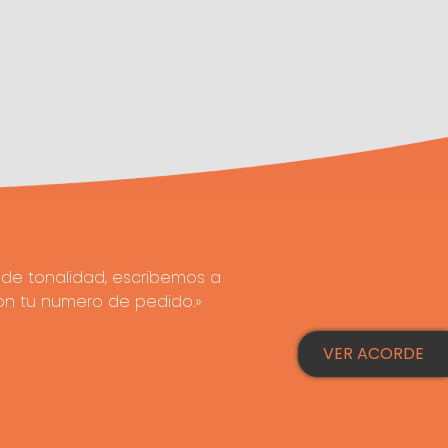
de tonalidad, escribemos a
on tu numero de pedido.»
VER ACORDE