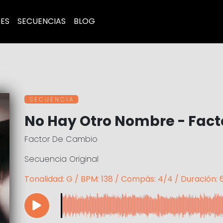
ES
SECUENCIAS
BLOG
S E C U E N C I A
No Hay Otro Nombre - Fac
Factor De Cambio
Secuencia Original
Tonalidad: G / BPM: 138 / Compás: 4/4 / Duración: 