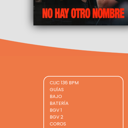
CLIC 136 BPM
GUÍAS
BAJO
BATERÍA
BGV 1
BGV 2
COROS