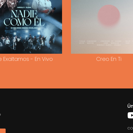
e Exaltamos - En Vivo
Creo En Ti
Ún
o
co