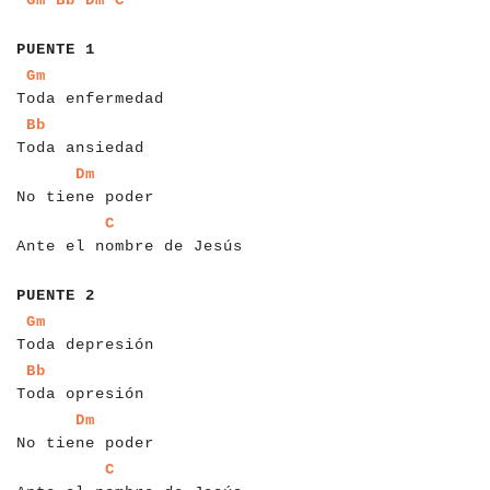
a
a
a
a
a
a
a
a
PUENTE 1
a
a
a
a
a
a
a
a
a
a
a
a
a
a
a
a
a
a
a
Gm
Toda enfermedad
a
a
a
a
a
a
a
a
a
a
a
a
a
a
a
a
Bb
Toda ansiedad
a
a
a
a
a
a
a
a
a
a
a
a
a
a
a
a
a
Dm
No tiene poder
a
a
a
a
a
a
a
a
a
a
a
a
a
a
a
a
a
a
a
a
a
a
a
a
a
a
a
C
Ante el nombre de Jesús
a
a
a
a
a
a
a
a
PUENTE 2
a
a
a
a
a
a
a
a
a
a
a
a
a
a
a
a
a
a
Gm
Toda depresión
a
a
a
a
a
a
a
a
a
a
a
a
a
a
a
a
Bb
Toda opresión
a
a
a
a
a
a
a
a
a
a
a
a
a
a
a
a
a
Dm
No tiene poder
a
a
a
a
a
a
a
a
a
a
a
a
a
a
a
a
a
a
a
a
a
a
a
a
a
a
a
C