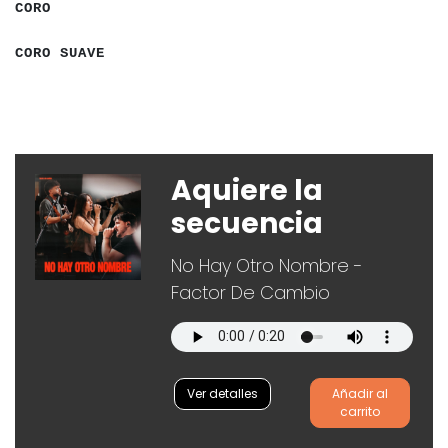
CORO
a
a
a
a
a
a
a
a
a
a
a
CORO SUAVE
a
Aquiere la
secuencia
No Hay Otro Nombre -
Factor De Cambio
Ver detalles
Añadir al
carrito