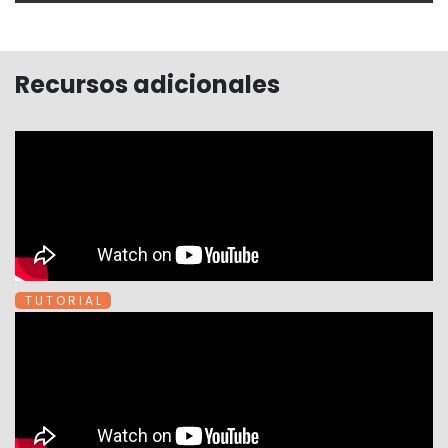
Recursos adicionales
T U T O R I A L