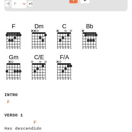
-1
+1
a
a
a
a
INTRO
a
a
a
F
a
a
a
a
a
a
a
a
VERSO 1
a
a
a
a
a
a
a
a
a
a
a
a
a
a
a
a
a
a
F
Has descendido