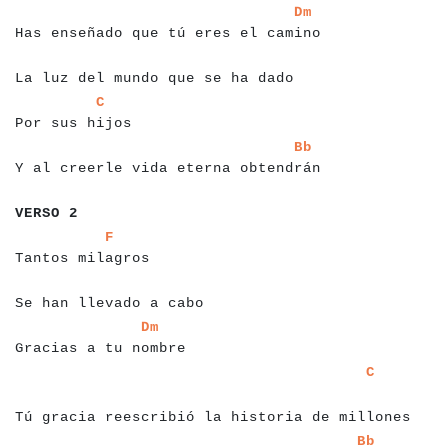
a
a
a
a
a
a
a
a
a
a
a
a
a
a
a
a
a
a
a
a
a
a
a
a
a
a
a
a
a
a
a
a
a
a
a
a
a
a
Dm
Has enseñado que tú eres el camino
a
a
a
a
a
a
a
a
a
a
a
a
a
a
a
a
a
a
a
a
a
a
a
a
a
a
a
a
a
a
a
a
La luz del mundo que se ha dado
a
a
a
a
a
a
a
a
a
a
a
a
a
a
a
a
a
C
Por sus hijos
a
a
a
a
a
a
a
a
a
a
a
a
a
a
a
a
a
a
a
a
a
a
a
a
a
a
a
a
a
a
a
a
a
a
a
a
a
Bb
Y al creerle vida eterna obtendrán
a
a
a
a
a
a
a
a
VERSO 2
a
a
a
a
a
a
a
a
a
a
a
a
a
a
a
a
a
a
F
Tantos milagros
a
a
a
a
a
a
a
a
a
a
a
a
a
a
a
a
a
a
a
a
a
a
Se han llevado a cabo
a
a
a
a
a
a
a
a
a
a
a
a
a
a
a
a
a
a
a
a
a
a
a
Dm
Gracias a tu nombre
a
a
a
a
a
a
a
a
a
a
a
a
a
a
a
a
a
a
a
a
a
a
a
a
a
a
a
a
a
a
a
a
a
a
a
a
a
a
a
a
a
a
a
a
a
C
a
a
a
Tú gracia reescribió la historia de millones
a
a
a
a
a
a
a
a
a
a
a
a
a
a
a
a
a
a
a
a
a
a
a
a
a
a
a
a
a
a
a
a
a
a
a
a
a
a
a
a
a
a
a
Bb