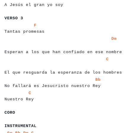
A Jesús el gran yo soy
a
a
a
a
a
a
a
a
VERSO 3
a
a
a
a
a
a
a
a
a
a
a
a
a
a
a
a
a
a
F
Tantas promesas
a
a
a
a
a
a
a
a
a
a
a
a
a
a
a
a
a
a
a
a
a
a
a
a
a
a
a
a
a
a
a
a
a
a
a
a
a
a
a
a
a
a
a
a
Dm
a
a
a
a
Esperan a los que han confiado en ese nombre
a
a
a
a
a
a
a
a
a
a
a
a
a
a
a
a
a
a
a
a
a
a
a
a
a
a
a
a
a
a
a
a
a
a
a
a
a
a
a
a
a
a
a
a
a
C
a
a
a
El que resguarda la esperanza de los hombres
a
a
a
a
a
a
a
a
a
a
a
a
a
a
a
a
a
a
a
a
a
a
a
a
a
a
a
a
a
a
a
a
a
a
a
a
a
a
a
Bb
No fallará es Jesucristo nuestro Rey
a
a
a
a
a
a
a
a
a
a
a
a
a
a
C
Nuestro Rey
a
a
a
a
CORO
a
a
a
a
a
a
a
a
a
a
a
a
INSTRUMENTAL
a
a
a
a
a
a
a
a
a
Gm
Bb
Dm
C