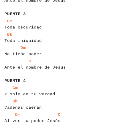
Ante el nombre de Jesús
a
a
a
a
a
a
a
a
PUENTE 3
a
a
a
a
a
a
a
a
a
a
a
a
a
a
a
a
a
Gm
Toda oscuridad
a
a
a
a
a
a
a
a
a
a
a
a
a
a
a
a
Bb
Toda iniquidad
a
a
a
a
a
a
a
a
a
a
a
a
a
a
a
a
a
Dm
No tiene poder
a
a
a
a
a
a
a
a
a
a
a
a
a
a
a
a
a
a
a
a
a
a
a
a
a
a
a
C
Ante el nombre de Jesús
a
a
a
a
a
a
a
a
PUENTE 4
a
a
a
a
a
a
a
a
a
a
a
a
a
a
a
a
a
a
a
a
a
a
Gm
Y solo en tu verdad
a
a
a
a
a
a
a
a
a
a
a
a
a
a
a
a
a
Bb
Cadenas caerán
a
a
a
a
a
a
a
a
a
a
a
a
a
a
a
a
a
a
a
a
a
a
a
a
a
a
Dm
C
Al ver tu poder Jesús
a
a
a
a
a
a
a