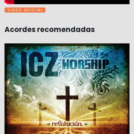
V I D E O O F I C I A L
Acordes recomendadas