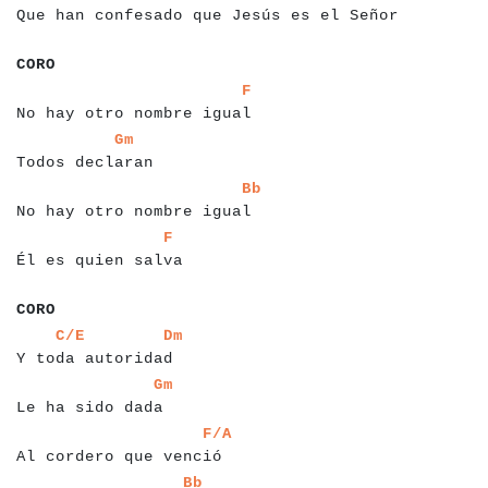
Que han confesado que Jesús es el Señor
a
a
a
a
a
CORO
a
a
a
a
a
a
a
a
a
a
a
a
a
a
a
a
a
a
a
a
a
a
a
a
a
a
a
a
F
No hay otro nombre igual
a
a
a
a
a
a
a
a
a
a
a
a
a
a
a
a
a
a
Gm
Todos declaran
a
a
a
a
a
a
a
a
a
a
a
a
a
a
a
a
a
a
a
a
a
a
a
a
a
a
a
a
Bb
No hay otro nombre igual
a
a
a
a
a
a
a
a
a
a
a
a
a
a
a
a
a
a
a
a
a
F
Él es quien salva
a
a
a
a
CORO
a
a
a
a
a
a
a
a
a
a
a
a
a
a
a
a
a
a
a
a
a
a
C/E
Dm
Y toda autoridad
a
a
a
a
a
a
a
a
a
a
a
a
a
a
a
a
a
a
Gm
Le ha sido dada
a
a
a
a
a
a
a
a
a
a
a
a
a
a
a
a
a
a
a
a
a
a
a
a
a
F/A
Al cordero que venció
a
a
a
a
a
a
a
a
a
a
a
a
a
a
a
a
a
a
a
a
a
a
a
a
a
a
Bb