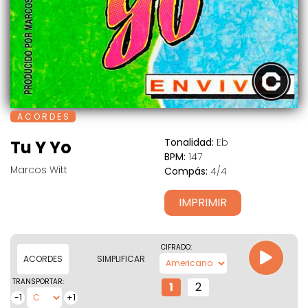
A C O R D E S
Tonalidad:
Eb
Tu Y Yo
BPM:
147
Marcos Witt
Compás:
4/4
IMPRIMIR
CIFRADO:
ACORDES
SIMPLIFICAR
TRANSPORTAR:
1
2
-1
+1