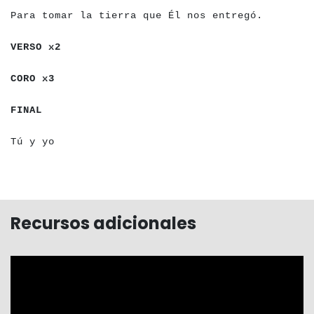
Para tomar la tierra que Él nos entregó.
a
a
a
a
a
a
a
a
VERSO x2
a
a
a
a
a
a
a
CORO x3
a
a
a
a
a
FINAL
a
a
a
a
a
a
a
Tú y yo
Recursos adicionales