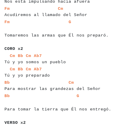
Nos está impulsando hacia afuera
a
a
a
a
a
a
a
a
a
a
a
a
a
a
a
a
a
a
a
a
a
a
a
a
a
a
a
a
a
a
a
a
a
a
a
a
a
Fm
Cm
Acudiremos al llamado del Señor
a
a
a
a
a
a
a
a
a
a
a
a
a
a
a
a
a
a
a
a
a
a
a
a
a
a
a
a
a
a
a
a
a
a
a
a
a
a
a
a
a
a
a
Fm
G
a
a
a
Tomaremos las armas que Él nos preparó.
a
a
a
a
a
a
CORO x2
a
a
a
a
a
a
a
a
a
a
a
a
a
a
a
a
a
a
a
a
a
a
a
a
a
a
a
a
a
a
a
a
a
Cm
Bb
Cm
Ab7
Tú y yo somos un pueblo
a
a
a
a
a
a
a
a
a
a
a
a
a
a
a
a
a
a
a
a
a
a
a
a
a
a
a
Cm
Bb
Cm
Ab7
Tú y yo preparado
a
a
a
a
a
a
a
a
a
a
a
a
a
a
a
a
a
a
a
a
a
a
a
a
a
a
a
a
a
a
a
a
a
a
a
a
a
a
a
a
a
a
Bb
Cm
Para mostrar las grandezas del Señor
a
a
a
a
a
a
a
a
a
a
a
a
a
a
a
a
a
a
a
a
a
a
a
a
a
a
a
a
a
a
a
a
a
a
a
a
a
a
a
a
a
a
a
Bb
G
a
a
Para tomar la tierra que Él nos entregó.
a
a
a
a
a
a
a
VERSO x2
a
a
a
a
a
a