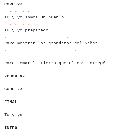
CORO x2
a
a
a
a
a
a
a
a
a
a
a
a
a
a
a
a
a
a
a
a
a
a
a
a
a
a
a
a
a
a
a
a
a
-
-
-
-
Tú y yo somos un pueblo
a
a
a
a
a
a
a
a
a
a
a
a
a
a
a
a
a
a
a
a
a
a
a
a
a
a
a
-
-
-
-
Tú y yo preparado
a
a
a
a
a
a
a
a
a
a
a
a
a
a
a
a
a
a
a
a
a
a
a
a
a
a
a
a
a
a
a
a
a
a
a
a
a
a
a
a
a
a
-
-
Para mostrar las grandezas del Señor
a
a
a
a
a
a
a
a
a
a
a
a
a
a
a
a
a
a
a
a
a
a
a
a
a
a
a
a
a
a
a
a
a
a
a
a
a
a
a
a
a
a
a
a
-
-
a
Para tomar la tierra que Él nos entregó.
a
a
a
a
a
a
a
VERSO x2
a
a
a
a
a
a
CORO x3
a
a
a
a
FINAL
a
a
a
a
a
a
a
a
a
a
a
a
a
-
-
-
Tú y yo
a
a
a
a
a
a
a
a
a
a
a
a
a
a
a
a
a
a
INTRO