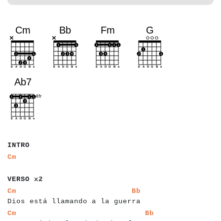
a
a
a
a
INTRO
a
a
Cm
a
a
a
a
a
a
a
VERSO x2
a
a
a
a
a
a
a
a
a
a
a
a
a
a
a
a
a
a
a
a
a
a
a
a
a
a
a
a
a
a
a
a
a
a
a
a
Cm
Bb
Dios está llamando a la guerra
a
a
a
a
a
a
a
a
a
a
a
a
a
a
a
a
a
a
a
a
a
a
a
a
a
a
a
a
a
a
a
a
a
a
a
a
a
a
Cm
Bb