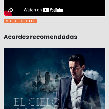
V I D E O O F I C I A L
Acordes recomendadas