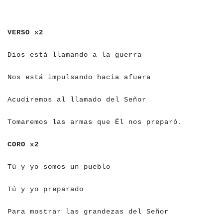
a
a
a
a
a
a
a
a
VERSO x2
a
a
a
a
a
a
a
a
a
a
a
a
a
a
a
a
a
a
a
a
a
a
a
a
a
a
a
a
a
a
a
a
Dios está llamando a la guerra
a
a
a
a
a
a
a
a
a
a
a
a
a
a
a
a
a
a
a
a
a
a
a
a
a
a
a
a
a
a
a
a
a
a
Nos está impulsando hacia afuera
a
a
a
a
a
a
a
a
a
a
a
a
a
a
a
a
a
a
a
a
a
a
a
a
a
a
a
a
a
a
a
a
a
Acudiremos al llamado del Señor
a
a
a
a
a
a
a
a
a
a
a
a
a
a
a
a
a
a
a
a
a
a
a
a
a
a
a
a
a
a
a
a
a
a
a
a
a
a
a
a
a
a
Tomaremos las armas que Él nos preparó.
a
a
a
a
a
a
a
CORO x2
a
a
a
a
a
a
a
a
a
a
a
a
a
a
a
a
a
a
a
a
a
a
a
a
a
Tú y yo somos un pueblo
a
a
a
a
a
a
a
a
a
a
a
a
a
a
a
a
a
a
a
Tú y yo preparado
a
a
a
a
a
a
a
a
a
a
a
a
a
a
a
a
a
a
a
a
a
a
a
a
a
a
a
a
a
a
a
a
a
a
a
a
a
a
Para mostrar las grandezas del Señor
a
a
a
a
a
a
a
a
a
a
a
a
a
a
a
a
a
a
a
a
a
a
a
a
a
a
a
a
a
a
a
a
a
a
a
a
a
a
a
a
a