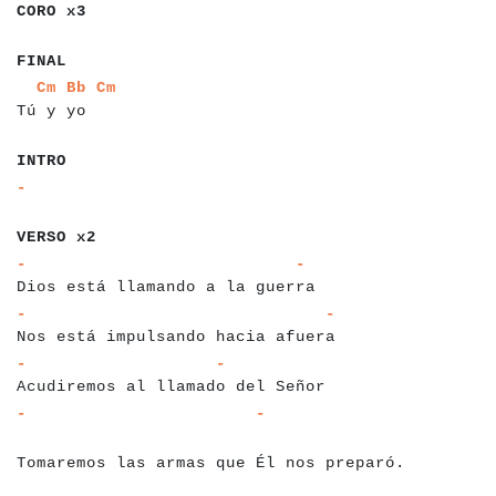
CORO x3
a
a
a
a
FINAL
a
a
a
a
a
a
a
a
a
a
a
a
a
Cm
Bb
Cm
Tú y yo
a
a
a
a
a
a
a
a
a
a
a
a
a
a
a
a
a
INTRO
a
a
-
a
a
a
a
a
a
a
VERSO x2
a
a
a
a
a
a
a
a
a
a
a
a
a
a
a
a
a
a
a
a
a
a
a
a
a
a
a
a
a
a
a
a
a
a
a
a
-
-
Dios está llamando a la guerra
a
a
a
a
a
a
a
a
a
a
a
a
a
a
a
a
a
a
a
a
a
a
a
a
a
a
a
a
a
a
a
a
a
a
a
a
a
a
-
-
Nos está impulsando hacia afuera
a
a
a
a
a
a
a
a
a
a
a
a
a
a
a
a
a
a
a
a
a
a
a
a
a
a
a
a
a
a
a
a
a
a
a
a
a
-
-
Acudiremos al llamado del Señor
a
a
a
a
a
a
a
a
a
a
a
a
a
a
a
a
a
a
a
a
a
a
a
a
a
a
a
a
a
a
a
a
a
a
a
a
a
a
a
a
a
a
a
a
-
-
a
a
Tomaremos las armas que Él nos preparó.
a
a
a
a
a
a