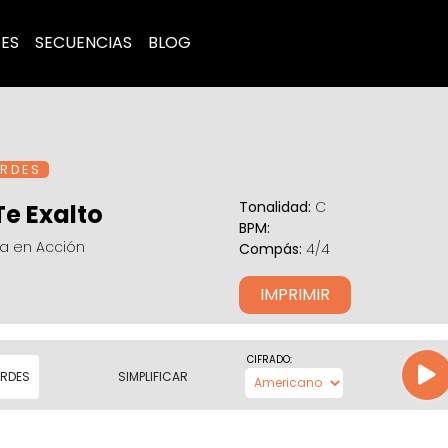
ES
SECUENCIAS
BLOG
R D E S
Tonalidad:
C
Te Exalto
BPM:
ra en Acción
Compás:
4/4
IMPRIMIR
CIFRADO:
RDES
SIMPLIFICAR