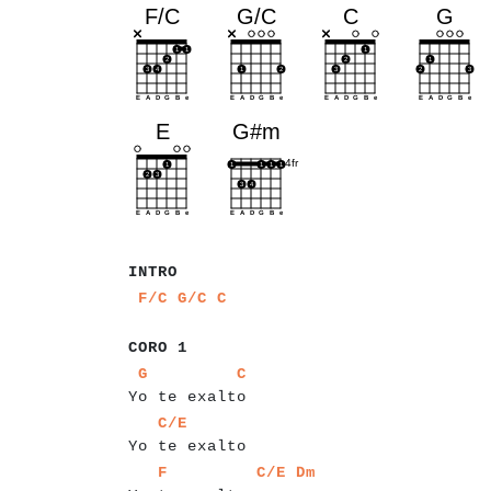
a
a
a
a
a
INTRO
a
a
a
a
a
a
a
F/C
G/C
C
a
a
a
a
a
a
CORO 1
a
a
a
a
a
a
a
a
a
a
a
a
a
a
a
a
a
a
G
C
Yo te exalto
a
a
a
a
a
a
a
a
a
a
a
a
a
a
a
C/E
Yo te exalto
a
a
a
a
a
a
a
a
a
a
a
a
a
a
a
a
a
a
a
a
F
C/E
Dm