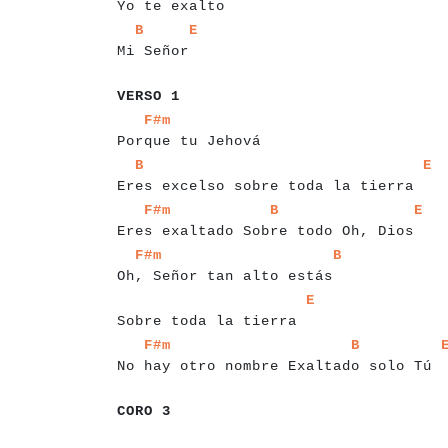
Yo te exalto
a
a
a
a
a
a
a
a
a
a
a
a
a
B
E
Mi Señor
a
a
a
a
a
a
a
VERSO 1
a
a
a
a
a
a
a
a
a
a
a
a
a
a
a
a
a
a
a
F#m
Porque tu Jehová
a
a
a
a
a
a
a
a
a
a
a
a
a
a
a
a
a
a
a
a
a
a
a
a
a
a
a
a
a
a
a
a
a
a
B
E
Eres excelso sobre toda la tierra
a
a
a
a
a
a
a
a
a
a
a
a
a
a
a
a
a
a
a
a
a
a
a
a
a
a
a
a
a
a
a
F#m
B
E
Eres exaltado Sobre todo Oh, Dios
a
a
a
a
a
a
a
a
a
a
a
a
a
a
a
a
a
a
a
a
a
a
a
a
a
a
a
a
a
F#m
B
Oh, Señor tan alto estás
a
a
a
a
a
a
a
a
a
a
a
a
a
a
a
a
a
a
a
a
a
a
a
E
Sobre toda la tierra
a
a
a
a
a
a
a
a
a
a
a
a
a
a
a
a
a
a
a
a
a
a
a
a
a
a
a
a
a
a
a
a
F#m
B
No hay otro nombre Exaltado solo Tú
a
a
a
a
a
a
a
CORO 3