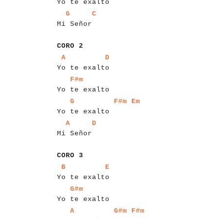
Yo te exalto
a
a
a
a
a
a
a
a
a
a
a
a
a
G
C
Mi Señor
a
a
a
a
a
a
CORO 2
a
a
a
a
a
a
a
a
a
a
a
a
a
a
a
a
a
a
A
D
Yo te exalto
a
a
a
a
a
a
a
a
a
a
a
a
a
a
a
F#m
Yo te exalto
a
a
a
a
a
a
a
a
a
a
a
a
a
a
a
a
a
a
a
a
G
F#m
Em
Yo te exalto
a
a
a
a
a
a
a
a
a
a
a
a
a
A
D
Mi Señor
a
a
a
a
a
a
CORO 3
a
a
a
a
a
a
a
a
a
a
a
a
a
a
a
a
a
a
B
E
Yo te exalto
a
a
a
a
a
a
a
a
a
a
a
a
a
a
a
G#m
Yo te exalto
a
a
a
a
a
a
a
a
a
a
a
a
a
a
a
a
a
a
a
a
A
G#m
F#m