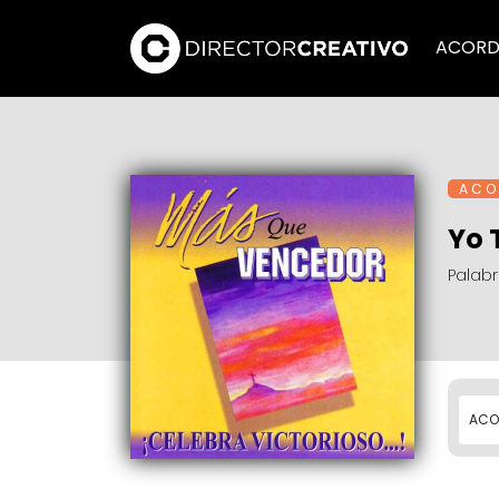
ACORD
A C O 
Yo 
Palab
ACO