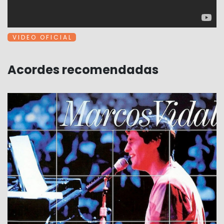
V I D E O O F I C I A L
Acordes recomendadas