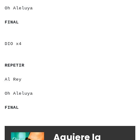
a
a
a
a
a
a
a
a
a
a
a
a
a
a
Oh Aleluya
a
a
a
a
a
a
FINAL
a
a
a
a
a
a
a
a
a
a
DIO x4
a
a
a
a
a
a
a
a
REPETIR
a
a
a
a
a
a
Al Rey
a
a
a
a
a
a
a
a
a
a
Oh Aleluya
a
a
a
a
a
a
FINAL
Aquiere la