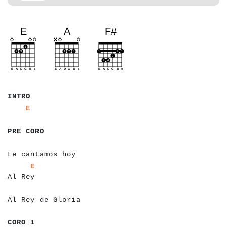
a
a
a
a
INTRO
a
a
a
a
a
E
a
a
a
a
a
a
a
a
PRE CORO
a
a
a
a
a
a
a
a
a
a
a
a
a
a
a
a
a
a
Le cantamos hoy
a
a
a
a
a
a
a
a
E
Al Rey
a
a
a
a
a
a
a
a
a
a
a
a
a
a
a
a
a
a
a
Al Rey de Gloria
a
a
a
a
a
CORO 1