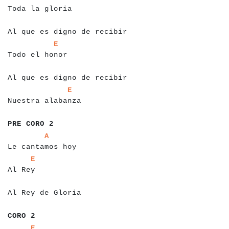
Toda la gloria
a
a
a
a
a
a
a
a
a
a
a
a
a
a
a
a
a
a
a
a
a
a
a
a
a
a
a
a
a
a
Al que es digno de recibir
a
a
a
a
a
a
a
a
a
a
a
a
a
a
E
Todo el honor
a
a
a
a
a
a
a
a
a
a
a
a
a
a
a
a
a
a
a
a
a
a
a
a
a
a
a
a
a
a
Al que es digno de recibir
a
a
a
a
a
a
a
a
a
a
a
a
a
a
a
a
a
a
E
Nuestra alabanza
a
a
a
a
a
a
a
a
a
PRE CORO 2
a
a
a
a
a
a
a
a
a
a
a
a
a
a
a
a
a
A
Le cantamos hoy
a
a
a
a
a
a
a
a
E
Al Rey
a
a
a
a
a
a
a
a
a
a
a
a
a
a
a
a
a
a
a
Al Rey de Gloria
a
a
a
a
a
CORO 2
a
a
a
a
a
a
a
a
E