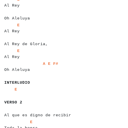
Al Rey
a
a
a
a
a
a
a
a
a
a
a
a
a
Oh Aleluya
a
a
a
a
a
a
a
a
E
Al Rey
a
a
a
a
a
a
a
a
a
a
a
a
a
a
a
a
a
a
a
a
a
Al Rey de Gloria,
a
a
a
a
a
a
a
a
E
Al Rey
a
a
a
a
a
a
a
a
a
a
a
a
a
a
a
a
a
a
a
a
a
A
E
F#
Oh Aleluya
a
a
a
a
a
a
a
a
a
a
INTERLUDIO
a
a
a
a
a
a
E
a
a
a
a
a
a
a
VERSO 2
a
a
a
a
a
a
a
a
a
a
a
a
a
a
a
a
a
a
a
a
a
a
a
a
a
a
a
a
a
a
Al que es digno de recibir
a
a
a
a
a
a
a
a
a
a
a
a
a
a
a
E
Toda la honra