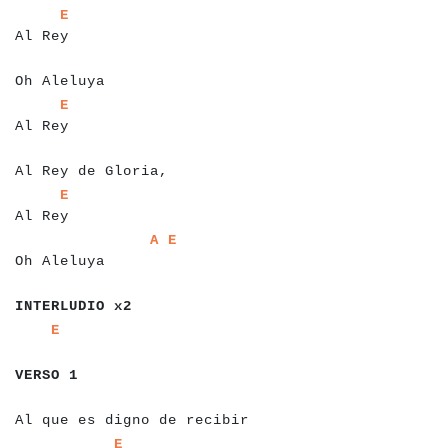
a
a
a
a
a
a
a
a
E
Al Rey
a
a
a
a
a
a
a
a
a
a
a
a
a
Oh Aleluya
a
a
a
a
a
a
a
a
E
Al Rey
a
a
a
a
a
a
a
a
a
a
a
a
a
a
a
a
a
a
a
a
a
Al Rey de Gloria,
a
a
a
a
a
a
a
a
E
Al Rey
a
a
a
a
a
a
a
a
a
a
a
a
a
a
a
a
a
a
a
A
E
Oh Aleluya
a
a
a
a
a
a
a
a
a
a
a
a
INTERLUDIO x2
a
a
a
a
a
a
E
a
a
a
a
a
a
a
VERSO 1
a
a
a
a
a
a
a
a
a
a
a
a
a
a
a
a
a
a
a
a
a
a
a
a
a
a
a
a
a
a
Al que es digno de recibir
a
a
a
a
a
a
a
a
a
a
a
a
a
a
a
a
E