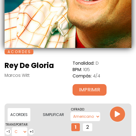
A C O R D E S
Tonalidad:
D
Rey De Gloria
BPM:
105
Marcos Witt
Compás:
4/4
IMPRIMIR
CIFRADO:
ACORDES
SIMPLIFICAR
TRANSPORTAR:
1
2
-1
+1