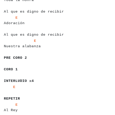
a
a
a
a
a
a
a
a
a
a
a
a
a
a
a
a
a
a
a
a
a
a
a
a
a
a
a
a
a
a
Al que es digno de recibir
a
a
a
a
a
a
a
a
a
a
a
E
Adoración
a
a
a
a
a
a
a
a
a
a
a
a
a
a
a
a
a
a
a
a
a
a
a
a
a
a
a
a
a
a
Al que es digno de recibir
a
a
a
a
a
a
a
a
a
a
a
a
a
a
a
a
a
a
E
Nuestra alabanza
a
a
a
a
a
a
a
a
a
PRE CORO 2
a
a
a
a
a
CORO 1
a
a
a
a
a
a
a
a
a
a
a
a
INTERLUDIO x4
a
a
a
a
a
E
a
a
a
a
a
a
a
REPETIR
a
a
a
a
a
a
a
a
E
Al Rey