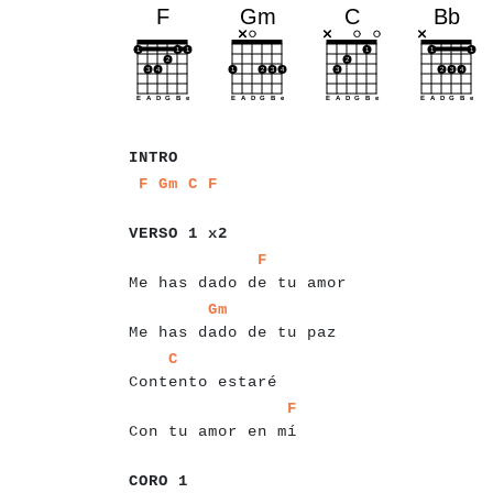
a
a
a
a
INTRO
a
a
a
a
a
a
a
a
a
a
a
F
Gm
C
F
a
a
a
a
a
a
a
a
a
a
a
VERSO 1 x2
a
a
a
a
a
a
a
a
a
a
a
a
a
a
a
a
a
a
a
a
a
a
a
a
a
F
Me has dado de tu amor
a
a
a
a
a
a
a
a
a
a
a
a
a
a
a
a
a
a
a
a
a
a
a
a
Gm
Me has dado de tu paz
a
a
a
a
a
a
a
a
a
a
a
a
a
a
a
a
a
C
Contento estaré
a
a
a
a
a
a
a
a
a
a
a
a
a
a
a
a
a
a
a
a
F
Con tu amor en mí
a
a
a
a
a
a
CORO 1