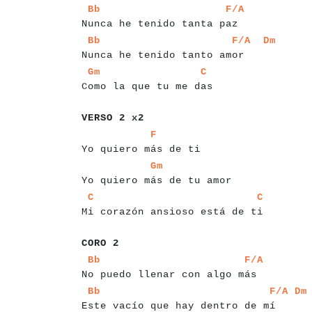
a
a
a
a
a
a
a
a
a
a
a
a
a
a
a
a
a
a
a
a
a
a
a
a
a
a
a
a
a
a
Bb
F/A
Nunca he tenido tanta paz
a
a
a
a
a
a
a
a
a
a
a
a
a
a
a
a
a
a
a
a
a
a
a
a
a
a
a
a
a
Bb
F/A
Dm
Nunca he tenido tanto amor
a
a
a
a
a
a
a
a
a
a
a
a
a
a
a
a
a
a
a
a
a
a
a
a
a
a
Gm
C
Como la que tu me das
a
a
a
a
a
a
a
a
a
a
a
VERSO 2 x2
a
a
a
a
a
a
a
a
a
a
a
a
a
a
a
a
a
a
a
a
a
a
F
Yo quiero más de ti
a
a
a
a
a
a
a
a
a
a
a
a
a
a
a
a
a
a
a
a
a
a
a
a
a
a
a
Gm
Yo quiero más de tu amor
a
a
a
a
a
a
a
a
a
a
a
a
a
a
a
a
a
a
a
a
a
a
a
a
a
a
a
a
a
a
a
a
a
a
C
C
Mi corazón ansioso está de ti
a
a
a
a
a
a
CORO 2
a
a
a
a
a
a
a
a
a
a
a
a
a
a
a
a
a
a
a
a
a
a
a
a
a
a
a
a
a
a
a
Bb
F/A
No puedo llenar con algo más
a
a
a
a
a
a
a
a
a
a
a
a
a
a
a
a
a
a
a
a
a
a
a
a
a
a
a
a
a
Bb
F/A
Dm
Este vacío que hay dentro de mí