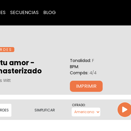
ES
SECUENCIAS
BLOG
R D E S
Tonalidad:
F
 tu amor -
BPM:
asterizado
Compás:
4/4
 Witt
IMPRIMIR
CIFRADO:
RDES
SIMPLIFICAR