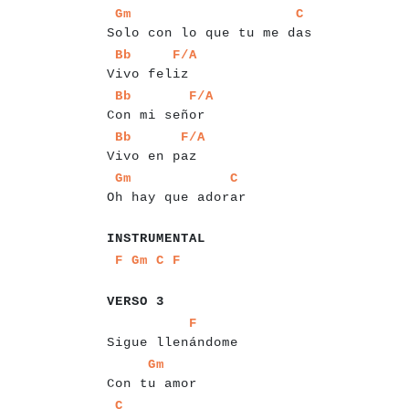
a
a
a
a
a
a
a
a
a
a
a
a
a
a
a
a
a
a
a
a
a
a
a
a
a
a
a
a
a
a
Gm
C
Solo con lo que tu me das
a
a
a
a
a
a
a
a
a
a
a
a
a
a
a
Bb
F/A
Vivo feliz
a
a
a
a
a
a
a
a
a
a
a
a
a
a
a
a
a
Bb
F/A
Con mi señor
a
a
a
a
a
a
a
a
a
a
a
a
a
a
a
a
Bb
F/A
Vivo en paz
a
a
a
a
a
a
a
a
a
a
a
a
a
a
a
a
a
a
a
a
a
a
Gm
C
Oh hay que adorar
a
a
a
a
a
a
a
a
a
a
a
a
INSTRUMENTAL
a
a
a
a
a
a
a
a
a
a
a
F
Gm
C
F
a
a
a
a
a
a
a
a
VERSO 3
a
a
a
a
a
a
a
a
a
a
a
a
a
a
a
a
a
a
a
F
Sigue llenándome
a
a
a
a
a
a
a
a
a
a
a
a
a
a
Gm
Con tu amor
a
a
a
a
a
a
a
a
a
a
a
a
a
a
C