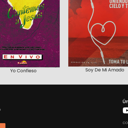
Soy De Mi Amado
Yo Confieso
Ún
o
co