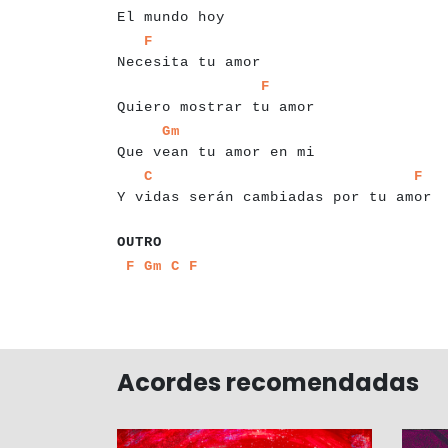
El mundo hoy
a
a
a
a
a
a
a
a
a
a
a
a
a
a
a
a
a
a
F
Necesita tu amor
a
a
a
a
a
a
a
a
a
a
a
a
a
a
a
a
a
a
a
a
a
a
a
a
a
F
Quiero mostrar tu amor
a
a
a
a
a
a
a
a
a
a
a
a
a
a
a
a
a
a
a
a
a
a
a
a
a
Gm
Que vean tu amor en mi
a
a
a
a
a
a
a
a
a
a
a
a
a
a
a
a
a
a
a
a
a
a
a
a
a
a
a
a
a
a
a
a
a
a
C
F
Y vidas serán cambiadas por tu amor
a
a
a
a
a
OUTRO
a
a
a
a
a
a
a
a
a
a
a
a
F
Gm
C
F
Acordes recomendadas