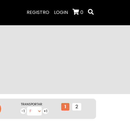
REGISTRO
LOGIN
0
TRANSPORTAR:
1
2
-1
+1