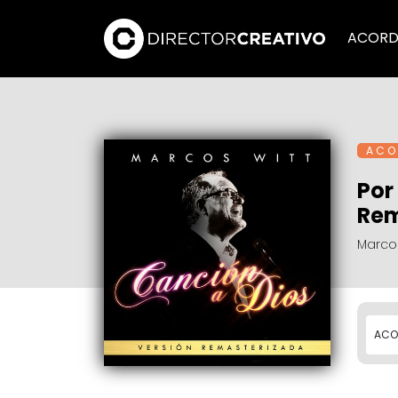
ACORD
A C O 
Por
Rem
Marcos
ACO