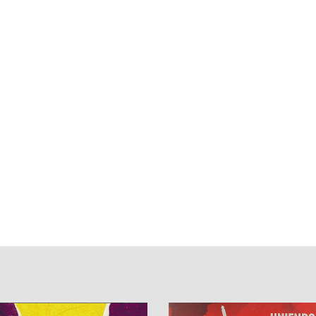
a
a
a
a
a
a