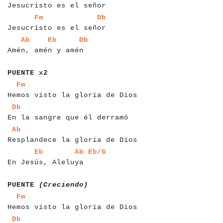
Jesucristo es el señor
a
a
a
a
a
a
a
a
a
a
a
a
a
a
a
a
a
a
a
a
a
a
a
a
a
a
a
Fm
Db
Jesucristo es el señor
a
a
a
a
a
a
a
a
a
a
a
a
a
a
a
a
a
a
a
a
a
a
a
a
Ab
Eb
Db
Amén, amén y amén
a
a
a
a
a
a
a
a
a
PUENTE x2
a
a
a
a
a
a
a
a
a
a
a
a
a
a
a
a
a
a
a
a
a
a
a
a
a
a
a
a
a
a
a
a
Fm
Hemos visto la gloria de Dios
a
a
a
a
a
a
a
a
a
a
a
a
a
a
a
a
a
a
a
a
a
a
a
a
a
a
a
a
a
a
Db
En la sangre que él derramó
a
a
a
a
a
a
a
a
a
a
a
a
a
a
a
a
a
a
a
a
a
a
a
a
a
a
a
a
a
a
a
Ab
Resplandece la gloria de Dios
a
a
a
a
a
a
a
a
a
a
a
a
a
a
a
a
a
a
a
a
a
a
a
a
Eb
Ab
Eb/G
En Jesús, Aleluya
a
a
a
a
a
a
a
a
a
a
a
a
a
a
a
a
a
a
PUENTE
(Creciendo)
a
a
a
a
a
a
a
a
a
a
a
a
a
a
a
a
a
a
a
a
a
a
a
a
a
a
a
a
a
a
a
a
Fm
Hemos visto la gloria de Dios
a
a
a
a
a
a
a
a
a
a
a
a
a
a
a
a
a
a
a
a
a
a
a
a
a
a
a
a
a
a
Db