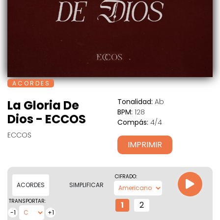
A C O R D E S
Tonalidad:
Ab
La Gloria De
BPM:
128
Dios - ECCOS
Compás:
4/4
ECCOS
IMPRIMIR
CIFRADO:
ACORDES
SIMPLIFICAR
TRANSPORTAR:
1
2
-1
+1