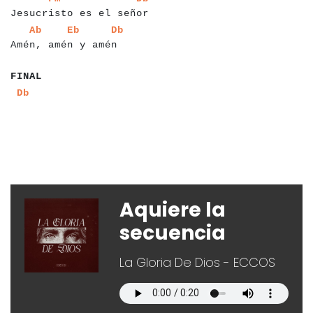
Jesucristo es el señor
a
a
a
a
a
a
a
a
a
a
a
a
a
a
a
a
a
a
a
a
a
a
a
a
Ab
Eb
Db
Amén, amén y amén
a
a
a
a
a
FINAL
a
a
a
Db
a
Aquiere la
secuencia
La Gloria De Dios - ECCOS