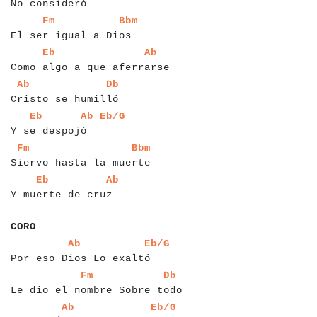
No consideró
a
a
a
a
a
a
a
a
a
a
a
a
a
a
a
a
a
a
a
a
a
a
a
a
Fm
Bbm
El ser igual a Dios
a
a
a
a
a
a
a
a
a
a
a
a
a
a
a
a
a
a
a
a
a
a
a
a
a
a
a
a
a
a
Eb
Ab
Como algo a que aferrarse
a
a
a
a
a
a
a
a
a
a
a
a
a
a
a
a
a
a
a
a
a
a
Ab
Db
Cristo se humilló
a
a
a
a
a
a
a
a
a
a
a
a
a
a
a
a
a
a
a
Eb
Ab
Eb/G
Y se despojó
a
a
a
a
a
a
a
a
a
a
a
a
a
a
a
a
a
a
a
a
a
a
a
a
a
a
a
Fm
Bbm
Siervo hasta la muerte
a
a
a
a
a
a
a
a
a
a
a
a
a
a
a
a
a
a
a
a
a
Eb
Ab
Y muerte de cruz
a
a
a
a
a
CORO
a
a
a
a
a
a
a
a
a
a
a
a
a
a
a
a
a
a
a
a
a
a
a
a
a
a
a
Ab
Eb/G
Por eso Dios Lo exaltó
a
a
a
a
a
a
a
a
a
a
a
a
a
a
a
a
a
a
a
a
a
a
a
a
a
a
a
a
a
a
a
a
Fm
Db
Le dio el nombre Sobre todo
a
a
a
a
a
a
a
a
a
a
a
a
a
a
a
a
a
a
a
a
a
a
a
a
a
a
a
a
Ab
Eb/G