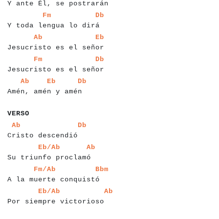
Y ante Él, se postrarán
a
a
a
a
a
a
a
a
a
a
a
a
a
a
a
a
a
a
a
a
a
a
a
a
a
a
Fm
Db
Y toda lengua lo dirá
a
a
a
a
a
a
a
a
a
a
a
a
a
a
a
a
a
a
a
a
a
a
a
a
a
a
a
Ab
Eb
Jesucristo es el señor
a
a
a
a
a
a
a
a
a
a
a
a
a
a
a
a
a
a
a
a
a
a
a
a
a
a
a
Fm
Db
Jesucristo es el señor
a
a
a
a
a
a
a
a
a
a
a
a
a
a
a
a
a
a
a
a
a
a
a
a
Ab
Eb
Db
Amén, amén y amén
a
a
a
a
a
VERSO
a
a
a
a
a
a
a
a
a
a
a
a
a
a
a
a
a
a
a
a
a
Ab
Db
Cristo descendió
a
a
a
a
a
a
a
a
a
a
a
a
a
a
a
a
a
a
a
a
a
a
a
a
Eb/Ab
Ab
Su triunfo proclamó
a
a
a
a
a
a
a
a
a
a
a
a
a
a
a
a
a
a
a
a
a
a
a
a
a
a
Fm/Ab
Bbm
A la muerte conquistó
a
a
a
a
a
a
a
a
a
a
a
a
a
a
a
a
a
a
a
a
a
a
a
a
a
a
a
Eb/Ab
Ab
Por siempre victorioso
a
a
a
a
a
a
a
a