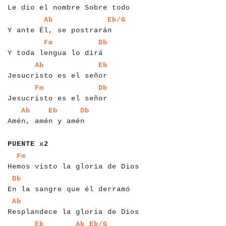
Le dio el nombre Sobre todo
a
a
a
a
a
a
a
a
a
a
a
a
a
a
a
a
a
a
a
a
a
a
a
a
a
a
a
a
Ab
Eb/G
Y ante Él, se postrarán
a
a
a
a
a
a
a
a
a
a
a
a
a
a
a
a
a
a
a
a
a
a
a
a
a
a
Fm
Db
Y toda lengua lo dirá
a
a
a
a
a
a
a
a
a
a
a
a
a
a
a
a
a
a
a
a
a
a
a
a
a
a
a
Ab
Eb
Jesucristo es el señor
a
a
a
a
a
a
a
a
a
a
a
a
a
a
a
a
a
a
a
a
a
a
a
a
a
a
a
Fm
Db
Jesucristo es el señor
a
a
a
a
a
a
a
a
a
a
a
a
a
a
a
a
a
a
a
a
a
a
a
a
Ab
Eb
Db
Amén, amén y amén
a
a
a
a
a
a
a
a
a
PUENTE x2
a
a
a
a
a
a
a
a
a
a
a
a
a
a
a
a
a
a
a
a
a
a
a
a
a
a
a
a
a
a
a
a
Fm
Hemos visto la gloria de Dios
a
a
a
a
a
a
a
a
a
a
a
a
a
a
a
a
a
a
a
a
a
a
a
a
a
a
a
a
a
a
Db
En la sangre que él derramó
a
a
a
a
a
a
a
a
a
a
a
a
a
a
a
a
a
a
a
a
a
a
a
a
a
a
a
a
a
a
a
Ab
Resplandece la gloria de Dios
a
a
a
a
a
a
a
a
a
a
a
a
a
a
a
a
a
a
a
a
a
a
a
a
Eb
Ab
Eb/G