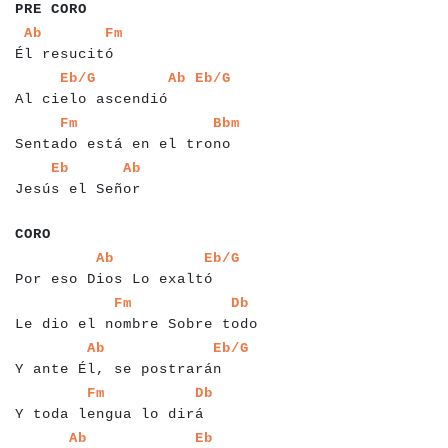
PRE CORO
a
a
a
a
a
a
a
a
a
a
a
a
a
a
a
a
Ab
Fm
Él resucitó
a
a
a
a
a
a
a
a
a
a
a
a
a
a
a
a
a
a
a
a
a
a
a
a
Eb/G
Ab
Eb/G
Al cielo ascendió
a
a
a
a
a
a
a
a
a
a
a
a
a
a
a
a
a
a
a
a
a
a
a
a
a
a
a
a
a
Fm
Bbm
Sentado está en el trono
a
a
a
a
a
a
a
a
a
a
a
a
a
a
a
a
a
a
a
Eb
Ab
Jesús el Señor
a
a
a
a
a
CORO
a
a
a
a
a
a
a
a
a
a
a
a
a
a
a
a
a
a
a
a
a
a
a
a
a
a
a
Ab
Eb/G
Por eso Dios Lo exaltó
a
a
a
a
a
a
a
a
a
a
a
a
a
a
a
a
a
a
a
a
a
a
a
a
a
a
a
a
a
a
a
a
Fm
Db
Le dio el nombre Sobre todo
a
a
a
a
a
a
a
a
a
a
a
a
a
a
a
a
a
a
a
a
a
a
a
a
a
a
a
a
Ab
Eb/G
Y ante Él, se postrarán
a
a
a
a
a
a
a
a
a
a
a
a
a
a
a
a
a
a
a
a
a
a
a
a
a
a
Fm
Db
Y toda lengua lo dirá
a
a
a
a
a
a
a
a
a
a
a
a
a
a
a
a
a
a
a
a
a
a
a
a
a
a
a
Ab
Eb