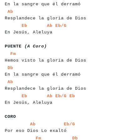
En la sangre que él derramó
a
a
a
a
a
a
a
a
a
a
a
a
a
a
a
a
a
a
a
a
a
a
a
a
a
a
a
a
a
a
a
Ab
Resplandece la gloria de Dios
a
a
a
a
a
a
a
a
a
a
a
a
a
a
a
a
a
a
a
a
a
a
a
a
Eb
Ab
Eb/G
En Jesús, Aleluya
a
a
a
a
a
a
a
a
a
a
a
a
a
a
a
PUENTE
(A Coro)
a
a
a
a
a
a
a
a
a
a
a
a
a
a
a
a
a
a
a
a
a
a
a
a
a
a
a
a
a
a
a
a
Fm
Hemos visto la gloria de Dios
a
a
a
a
a
a
a
a
a
a
a
a
a
a
a
a
a
a
a
a
a
a
a
a
a
a
a
a
a
a
Db
En la sangre que él derramó
a
a
a
a
a
a
a
a
a
a
a
a
a
a
a
a
a
a
a
a
a
a
a
a
a
a
a
a
a
a
a
Ab
Resplandece la gloria de Dios
a
a
a
a
a
a
a
a
a
a
a
a
a
a
a
a
a
a
a
a
a
a
a
a
a
a
Eb
Ab
Eb/G
Eb
En Jesús, Aleluya
a
a
a
a
a
CORO
a
a
a
a
a
a
a
a
a
a
a
a
a
a
a
a
a
a
a
a
a
a
a
a
a
a
a
Ab
Eb/G
Por eso Dios Lo exaltó
a
a
a
a
a
a
a
a
a
a
a
a
a
a
a
a
a
a
a
a
a
a
a
a
a
a
a
a
a
a
a
a
Fm
Db