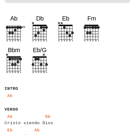
a
a
a
a
INTRO
a
a
a
Ab
a
a
a
a
a
VERSO
a
a
a
a
a
a
a
a
a
a
a
a
a
a
a
a
a
a
a
a
a
a
a
Ab
Db
Cristo siendo Dios
a
a
a
a
a
a
a
a
a
a
a
a
a
a
a
a
a
Eb
Ab