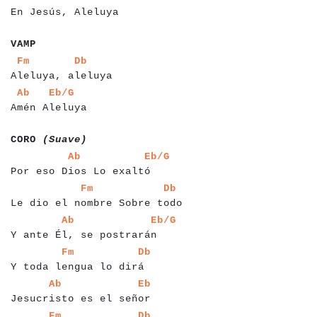
En Jesús, Aleluya
a
a
a
a
VAMP
a
a
a
a
a
a
a
a
a
a
a
a
a
a
a
a
a
a
a
a
a
Fm
Db
Aleluya, aleluya
a
a
a
a
a
a
a
a
a
a
a
a
a
a
a
a
a
Ab
Eb/G
Amén Aleluya
a
a
a
a
a
a
a
a
a
a
a
a
CORO
(Suave)
a
a
a
a
a
a
a
a
a
a
a
a
a
a
a
a
a
a
a
a
a
a
a
a
a
a
a
Ab
Eb/G
Por eso Dios Lo exaltó
a
a
a
a
a
a
a
a
a
a
a
a
a
a
a
a
a
a
a
a
a
a
a
a
a
a
a
a
a
a
a
a
Fm
Db
Le dio el nombre Sobre todo
a
a
a
a
a
a
a
a
a
a
a
a
a
a
a
a
a
a
a
a
a
a
a
a
a
a
a
a
Ab
Eb/G
Y ante Él, se postrarán
a
a
a
a
a
a
a
a
a
a
a
a
a
a
a
a
a
a
a
a
a
a
a
a
a
a
Fm
Db
Y toda lengua lo dirá
a
a
a
a
a
a
a
a
a
a
a
a
a
a
a
a
a
a
a
a
a
a
a
a
a
a
a
Ab
Eb
Jesucristo es el señor
a
a
a
a
a
a
a
a
a
a
a
a
a
a
a
a
a
a
a
a
a
a
a
a
a
a
a
Fm
Db