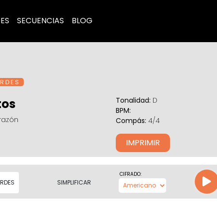
ES
SECUENCIAS
BLOG
R D E S
Tonalidad:
D
tos
BPM:
razón
Compás:
4/4
IMPRIMIR
CIFRADO:
RDES
SIMPLIFICAR