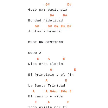
a
a
a
a
a
a
a
a
a
a
a
a
a
a
a
a
a
a
a
a
a
a
a
G#
D#
Gozo paz paciencia
a
a
a
a
a
a
a
a
a
a
a
a
a
a
a
a
a
a
a
a
a
G#
D#
Bondad fidelidad
a
a
a
a
a
a
a
a
a
a
a
a
a
a
a
a
a
a
a
a
a
a
a
a
a
a
G#
G#
Gm
Fm
D#
Juntos adoramos
a
a
a
a
a
a
a
a
a
a
a
a
a
a
a
a
a
SUBE UN SEMITONO
a
a
a
a
a
a
CORO 2
a
a
a
a
a
a
a
a
a
a
a
a
a
a
a
a
a
a
a
a
a
a
a
E
A
E
Dios eres Elohim
a
a
a
a
a
a
a
a
a
a
a
a
a
a
a
a
a
a
a
a
a
a
a
a
a
a
A
E
El Principio y el fin
a
a
a
a
a
a
a
a
a
a
a
a
a
a
a
a
a
a
a
a
a
a
A
E
La Santa Trinidad
a
a
a
a
a
a
a
a
a
a
a
a
a
a
a
a
a
a
a
a
a
a
a
a
a
a
a
A
A
G#m
F#m
E
El camino y vida
a
a
a
a
a
a
a
a
a
a
a
a
a
a
a
a
a
a
a
a
a
a
a
a
a
E
A
E
Todo existe por ti