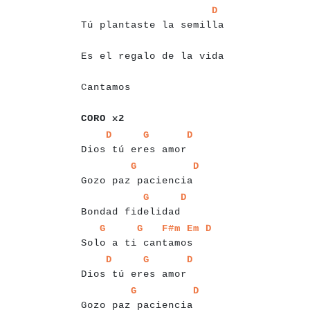
a
a
a
a
a
a
a
a
a
a
a
a
a
a
a
a
a
a
a
a
a
a
a
a
a
a
D
Tú plantaste la semilla
a
a
a
a
a
a
a
a
a
a
a
a
a
a
a
a
a
a
a
a
a
a
a
Es el regalo de la vida
a
a
a
a
a
a
a
a
Cantamos
a
a
a
a
a
a
a
CORO x2
a
a
a
a
a
a
a
a
a
a
a
a
a
a
a
a
a
a
a
a
a
a
a
a
D
G
D
Dios tú eres amor
a
a
a
a
a
a
a
a
a
a
a
a
a
a
a
a
a
a
a
a
a
a
a
G
D
Gozo paz paciencia
a
a
a
a
a
a
a
a
a
a
a
a
a
a
a
a
a
a
a
a
a
G
D
Bondad fidelidad
a
a
a
a
a
a
a
a
a
a
a
a
a
a
a
a
a
a
a
a
a
a
a
a
a
a
a
a
G
G
F#m
Em
D
Solo a ti cantamos
a
a
a
a
a
a
a
a
a
a
a
a
a
a
a
a
a
a
a
a
a
a
a
a
D
G
D
Dios tú eres amor
a
a
a
a
a
a
a
a
a
a
a
a
a
a
a
a
a
a
a
a
a
a
a
G
D
Gozo paz paciencia