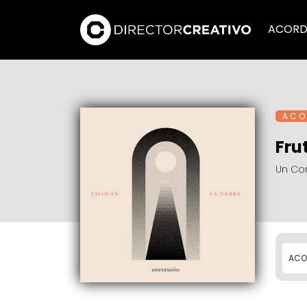
ACORD
A C O 
Fru
Un Co
ACO