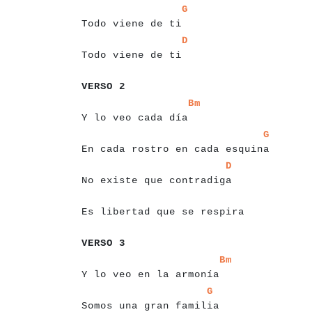
a
a
a
a
a
a
a
a
a
a
a
a
a
a
a
a
a
a
a
G
Todo viene de ti
a
a
a
a
a
a
a
a
a
a
a
a
a
a
a
a
a
a
a
D
Todo viene de ti
a
a
a
a
a
a
a
a
VERSO 2
a
a
a
a
a
a
a
a
a
a
a
a
a
a
a
a
a
a
a
a
Bm
Y lo veo cada día
a
a
a
a
a
a
a
a
a
a
a
a
a
a
a
a
a
a
a
a
a
a
a
a
a
a
a
a
a
a
a
a
a
G
En cada rostro en cada esquina
a
a
a
a
a
a
a
a
a
a
a
a
a
a
a
a
a
a
a
a
a
a
a
a
a
a
a
D
No existe que contradiga
a
a
a
a
a
a
a
a
a
a
a
a
a
a
a
a
a
a
a
a
a
a
a
a
a
a
Es libertad que se respira
a
a
a
a
a
a
a
a
VERSO 3
a
a
a
a
a
a
a
a
a
a
a
a
a
a
a
a
a
a
a
a
a
a
a
a
a
Bm
Y lo veo en la armonía
a
a
a
a
a
a
a
a
a
a
a
a
a
a
a
a
a
a
a
a
a
a
a
a
G
Somos una gran familia