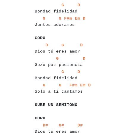
a
a
a
a
a
a
a
a
a
a
a
a
a
a
a
a
a
a
a
a
a
G
D
Bondad fidelidad
a
a
a
a
a
a
a
a
a
a
a
a
a
a
a
a
a
a
a
a
a
a
a
a
a
a
G
G
F#m
Em
D
Juntos adoramos
a
a
a
a
a
CORO
a
a
a
a
a
a
a
a
a
a
a
a
a
a
a
a
a
a
a
a
a
a
a
a
D
G
D
Dios tú eres amor
a
a
a
a
a
a
a
a
a
a
a
a
a
a
a
a
a
a
a
a
a
a
a
G
D
Gozo paz paciencia
a
a
a
a
a
a
a
a
a
a
a
a
a
a
a
a
a
a
a
a
a
G
D
Bondad fidelidad
a
a
a
a
a
a
a
a
a
a
a
a
a
a
a
a
a
a
a
a
a
a
a
a
a
a
a
a
G
G
F#m
Em
D
Solo a ti cantamos
a
a
a
a
a
a
a
a
a
a
a
a
a
a
a
a
SUBE UN SEMITONO
a
a
a
a
CORO
a
a
a
a
a
a
a
a
a
a
a
a
a
a
a
a
a
a
a
a
a
a
a
D#
G#
D#
Dios tú eres amor