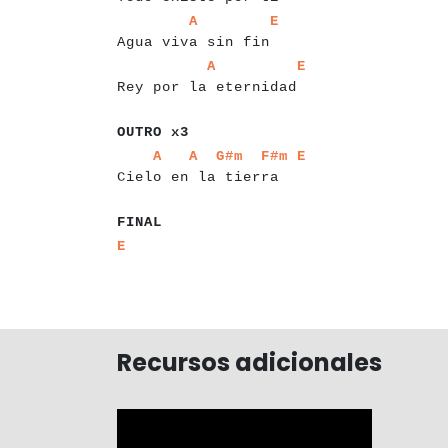
a
a
a
a
a
a
a
a
a
a
a
a
a
a
a
a
a
a
a
a
a
a
A
E
Agua viva sin fin
a
a
a
a
a
a
a
a
a
a
a
a
a
a
a
a
a
a
a
a
a
a
a
a
a
A
E
Rey por la eternidad
a
a
a
a
a
a
a
a
OUTRO x3
a
a
a
a
a
a
a
a
a
a
a
a
a
a
a
a
a
a
a
a
a
a
a
a
a
a
a
A
A
G#m
F#m
E
Cielo en la tierra
a
a
a
a
FINAL
a
a
E
Recursos adicionales