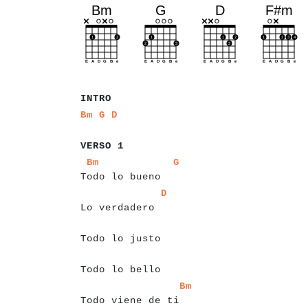
a
a
a
a
a
INTRO
a
a
a
a
a
a
Bm
G
D
a
a
a
a
a
a
a
VERSO 1
a
a
a
a
a
a
a
a
a
a
a
a
a
a
a
a
a
a
a
Bm
G
Todo lo bueno
a
a
a
a
a
a
a
a
a
a
a
a
a
a
a
D
Lo verdadero
a
a
a
a
a
a
a
a
a
a
a
a
a
a
a
Todo lo justo
a
a
a
a
a
a
a
a
a
a
a
a
a
a
Todo lo bello
a
a
a
a
a
a
a
a
a
a
a
a
a
a
a
a
a
a
a
Bm
Todo viene de ti