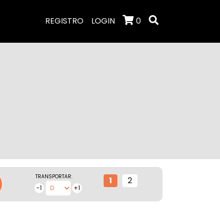
REGISTRO
LOGIN
0
TRANSPORTAR:
1
2
-1
+1