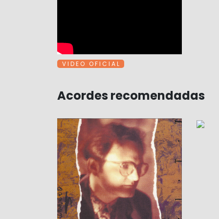
V I D E O O F I C I A L
Acordes recomendadas