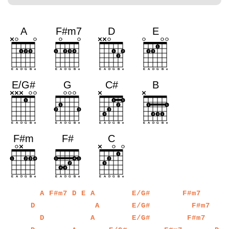
a
a
a
a
a
a
a
a
a
a
a
a
a
a
a
a
a
a
a
a
a
a
a
a
a
a
a
a
a
a
A
F#m7
D
E
A
E/G#
F#m7
a
a
a
a
a
a
a
a
a
a
a
a
a
a
a
a
a
a
a
a
a
a
a
a
a
a
a
a
a
a
a
a
a
a
a
a
D
A
E/G#
F#m7
a
a
a
a
a
a
a
a
a
a
a
a
a
a
a
a
a
a
a
a
a
a
a
a
a
a
a
a
a
a
a
a
a
a
a
a
D
A
E/G#
F#m7