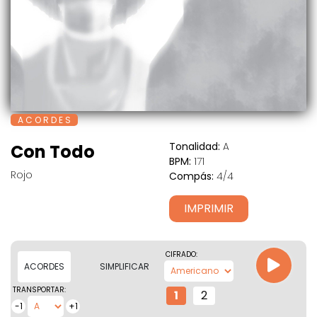
A C O R D E S
Tonalidad:
A
Con Todo
BPM:
171
Rojo
Compás:
4/4
IMPRIMIR
CIFRADO:
ACORDES
SIMPLIFICAR
TRANSPORTAR:
1
2
-1
+1