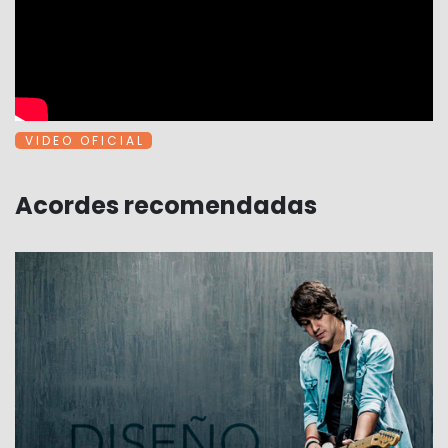
V I D E O O F I C I A L
Acordes recomendadas