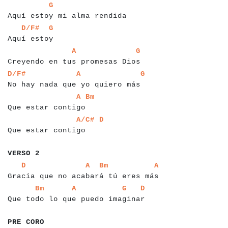
a
a
a
a
a
a
a
a
a
a
a
a
a
a
a
a
a
a
a
a
a
a
a
a
a
a
a
a
G
Aquí estoy mi alma rendida
a
a
a
a
a
a
a
a
a
a
a
a
a
D/F#
G
Aquí estoy
a
a
a
a
a
a
a
a
a
a
a
a
a
a
a
a
a
a
a
a
a
a
a
a
a
a
a
a
a
a
a
a
a
A
G
Creyendo en tus promesas Dios
a
a
a
a
a
a
a
a
a
a
a
a
a
a
a
a
a
a
a
a
a
a
a
a
a
a
a
a
a
a
a
a
a
a
a
a
D/F#
A
G
No hay nada que yo quiero más
a
a
a
a
a
a
a
a
a
a
a
a
a
a
a
a
a
a
a
a
a
A
Bm
Que estar contigo
a
a
a
a
a
a
a
a
a
a
a
a
a
a
a
a
a
a
a
a
a
A/C#
D
Que estar contigo
a
a
a
a
a
a
VERSO 2
a
a
a
a
a
a
a
a
a
a
a
a
a
a
a
a
a
a
a
a
a
a
a
a
a
a
a
a
a
a
a
a
a
a
a
a
a
a
a
a
a
D
A
Bm
A
Gracia que no acabará tú eres más
a
a
a
a
a
a
a
a
a
a
a
a
a
a
a
a
a
a
a
a
a
a
a
a
a
a
a
a
a
a
a
a
a
a
a
a
a
a
Bm
A
G
D
Que todo lo que puedo imaginar
a
a
a
a
a
a
a
PRE CORO