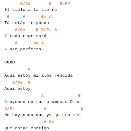
a
a
a
a
a
a
a
a
a
a
a
a
a
a
a
a
a
a
a
a
a
a
a
a
a
a
a
A/C#
D
D/F#
El cielo a la tierra
a
a
a
a
a
a
a
a
a
a
a
a
a
a
a
a
a
a
a
a
a
a
a
a
a
G
A
Bm
A
Tú estás trayendo
a
a
a
a
a
a
a
a
a
a
a
a
a
a
a
a
a
a
a
a
a
a
a
a
A/C#
D
D/F#
G
Y todo regresará
a
a
a
a
a
a
a
a
a
a
a
a
a
a
a
a
a
a
a
a
A
Bm
A
A ser perfecto
a
a
a
a
CORO
a
a
a
a
a
a
a
a
a
a
a
a
a
a
a
a
a
a
a
a
a
a
a
a
a
a
a
a
G
Aquí estoy mi alma rendida
a
a
a
a
a
a
a
a
a
a
a
a
a
D/F#
G
Aquí estoy
a
a
a
a
a
a
a
a
a
a
a
a
a
a
a
a
a
a
a
a
a
a
a
a
a
a
a
a
a
a
a
a
a
A
G
Creyendo en tus promesas Dios
a
a
a
a
a
a
a
a
a
a
a
a
a
a
a
a
a
a
a
a
a
a
a
a
a
a
a
a
a
a
a
a
a
a
a
a
D/F#
A
G
No hay nada que yo quiero más
a
a
a
a
a
a
a
a
a
a
a
a
a
a
a
a
a
a
a
a
a
A
Bm
Que estar contigo