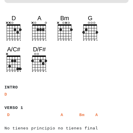
a
a
a
a
a
INTRO
a
D
a
a
a
a
a
a
VERSO 1
a
a
a
a
a
a
a
a
a
a
a
a
a
a
a
a
a
a
a
a
a
a
a
a
a
a
a
a
a
a
a
a
a
a
a
a
a
a
a
a
a
D
A
Bm
A
a
a
No tienes principio no tienes final