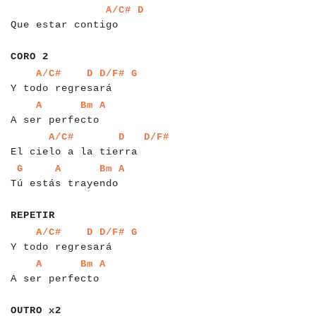
a
a
a
a
a
a
a
a
a
a
a
a
a
a
a
a
a
a
a
a
a
A/C#
D
Que estar contigo
a
a
a
a
a
CORO 2
a
a
a
a
a
a
a
a
a
a
a
a
a
a
a
a
a
a
a
a
a
a
a
a
A/C#
D
D/F#
G
Y todo regresará
a
a
a
a
a
a
a
a
a
a
a
a
a
a
a
a
a
a
a
a
A
Bm
A
A ser perfecto
a
a
a
a
a
a
a
a
a
a
a
a
a
a
a
a
a
a
a
a
a
a
a
a
a
a
a
A/C#
D
D/F#
El cielo a la tierra
a
a
a
a
a
a
a
a
a
a
a
a
a
a
a
a
a
a
a
a
a
a
a
a
a
G
A
Bm
A
Tú estás trayendo
a
a
a
a
a
a
REPETIR
a
a
a
a
a
a
a
a
a
a
a
a
a
a
a
a
a
a
a
a
a
a
a
a
A/C#
D
D/F#
G
Y todo regresará
a
a
a
a
a
a
a
a
a
a
a
a
a
a
a
a
a
a
a
a
A
Bm
A
A ser perfecto
a
a
a
a
a
a
a
OUTRO x2