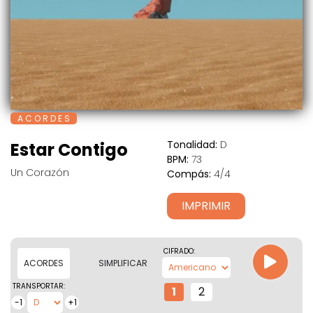
A C O R D E S
Tonalidad:
D
Estar Contigo
BPM:
73
Un Corazón
Compás:
4/4
IMPRIMIR
CIFRADO:
ACORDES
SIMPLIFICAR
TRANSPORTAR:
1
2
-1
+1