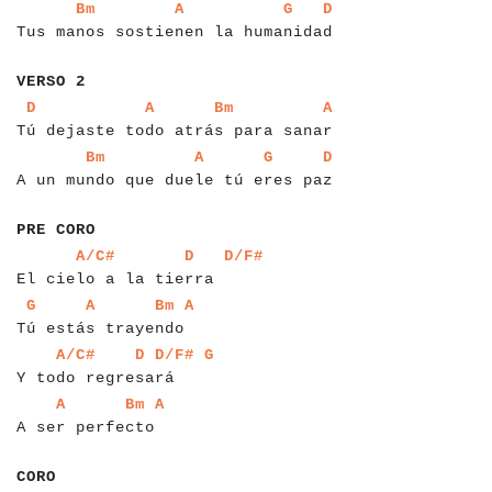
a
a
a
a
a
a
a
a
a
a
a
a
a
a
a
a
a
a
a
a
a
a
a
a
a
a
a
a
a
a
a
a
a
a
a
a
a
a
a
a
Bm
A
G
D
Tus manos sostienen la humanidad
a
a
a
a
a
a
VERSO 2
a
a
a
a
a
a
a
a
a
a
a
a
a
a
a
a
a
a
a
a
a
a
a
a
a
a
a
a
a
a
a
a
a
a
a
a
a
a
a
a
D
A
Bm
A
Tú dejaste todo atrás para sanar
a
a
a
a
a
a
a
a
a
a
a
a
a
a
a
a
a
a
a
a
a
a
a
a
a
a
a
a
a
a
a
a
a
a
a
a
a
a
a
a
Bm
A
G
D
A un mundo que duele tú eres paz
a
a
a
a
a
a
a
PRE CORO
a
a
a
a
a
a
a
a
a
a
a
a
a
a
a
a
a
a
a
a
a
a
a
a
a
a
a
A/C#
D
D/F#
El cielo a la tierra
a
a
a
a
a
a
a
a
a
a
a
a
a
a
a
a
a
a
a
a
a
a
a
a
a
G
A
Bm
A
Tú estás trayendo
a
a
a
a
a
a
a
a
a
a
a
a
a
a
a
a
a
a
a
a
a
a
a
a
A/C#
D
D/F#
G
Y todo regresará
a
a
a
a
a
a
a
a
a
a
a
a
a
a
a
a
a
a
a
a
A
Bm
A
A ser perfecto
a
a
a
a
CORO