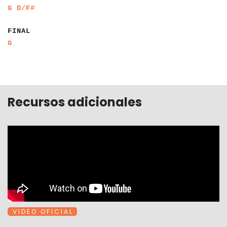
a
a
a
a
G
D/F#
a
a
a
a
FINAL
a
a
G
Recursos adicionales
V I D E O O F I C I A L