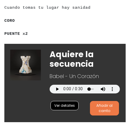
a
a
a
a
a
Cuando tomas tu lugar hay sanidad
a
a
a
a
a
CORO
a
a
a
a
a
a
a
a
a
a
PUENTE x2
Aquiere la
secuencia
Babel - Un Corazón
Ver detalles
Añadir al
carrito