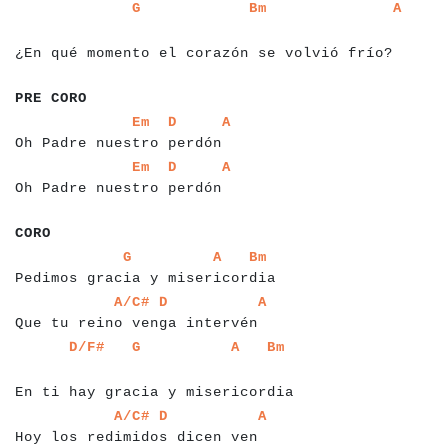
a
a
a
a
a
a
a
a
a
a
a
a
a
a
a
a
a
a
a
a
a
a
a
a
a
a
a
a
a
a
a
a
a
a
a
a
a
a
a
a
a
a
G
Bm
A
a
a
a
a
a
a
a
a
¿En qué momento el corazón se volvió frío?
a
a
a
a
a
a
a
a
a
a
PRE CORO
a
a
a
a
a
a
a
a
a
a
a
a
a
a
a
a
a
a
a
a
a
a
a
a
a
a
a
a
a
a
a
Em
D
A
Oh Padre nuestro perdón
a
a
a
a
a
a
a
a
a
a
a
a
a
a
a
a
a
a
a
a
a
a
a
a
a
a
a
a
a
a
a
Em
D
A
Oh Padre nuestro perdón
a
a
a
a
a
CORO
a
a
a
a
a
a
a
a
a
a
a
a
a
a
a
a
a
a
a
a
a
a
a
a
a
a
a
a
a
a
a
a
a
a
a
a
G
A
Bm
Pedimos gracia y misericordia
a
a
a
a
a
a
a
a
a
a
a
a
a
a
a
a
a
a
a
a
a
a
a
a
a
a
a
a
a
a
a
a
a
a
A/C#
D
A
Que tu reino venga intervén
a
a
a
a
a
a
a
a
a
a
a
a
a
a
a
a
a
a
a
a
a
a
a
a
a
a
a
a
a
a
a
a
a
a
a
a
a
a
D/F#
G
A
Bm
a
a
En ti hay gracia y misericordia
a
a
a
a
a
a
a
a
a
a
a
a
a
a
a
a
a
a
a
a
a
a
a
a
a
a
a
a
a
a
a
a
a
a
a
A/C#
D
A
Hoy los redimidos dicen ven