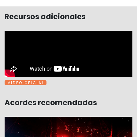
Recursos adicionales
V I D E O O F I C I A L
Acordes recomendadas