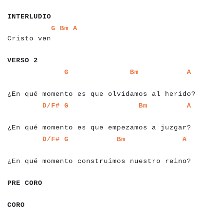
a
a
a
a
a
a
a
a
a
a
a
INTERLUDIO
a
a
a
a
a
a
a
a
a
a
a
a
a
a
a
a
a
G
Bm
A
Cristo ven
a
a
a
a
a
a
a
a
VERSO 2
a
a
a
a
a
a
a
a
a
a
a
a
a
a
a
a
a
a
a
a
a
a
a
a
a
a
a
a
a
a
a
a
a
a
a
a
a
a
a
a
a
a
G
Bm
A
a
a
a
a
a
a
a
a
a
¿En qué momento es que olvidamos al herido?
a
a
a
a
a
a
a
a
a
a
a
a
a
a
a
a
a
a
a
a
a
a
a
a
a
a
a
a
a
a
a
a
a
a
a
a
a
a
D/F#
G
Bm
A
a
a
a
a
a
a
a
a
a
a
a
a
a
a
¿En qué momento es que empezamos a juzgar?
a
a
a
a
a
a
a
a
a
a
a
a
a
a
a
a
a
a
a
a
a
a
a
a
a
a
a
a
a
a
a
a
a
a
a
a
a
a
D/F#
G
Bm
A
a
a
a
a
a
a
a
a
a
a
a
a
a
a
¿En qué momento construimos nuestro reino?
a
a
a
a
a
a
a
a
a
a
PRE CORO
a
a
a
a
a
CORO
a
a
a
a
a
a
a
a
a
a
a