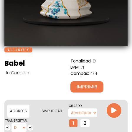
A C O R D E S
Tonalidad:
D
Babel
BPM:
71
Un Corazón
Compás:
4/4
IMPRIMIR
CIFRADO:
ACORDES
SIMPLIFICAR
TRANSPORTAR:
1
2
-1
+1