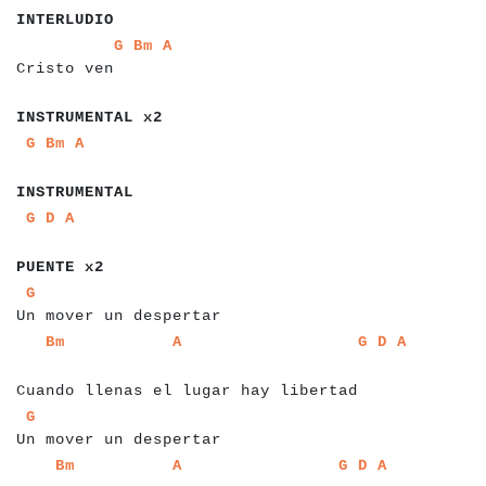
INTERLUDIO
a
a
a
a
a
a
a
a
a
a
a
a
a
a
a
a
a
G
Bm
A
Cristo ven
a
a
a
a
a
a
a
a
a
a
a
a
a
a
a
INSTRUMENTAL x2
a
a
a
a
a
a
a
G
Bm
A
a
a
a
a
a
a
a
a
a
a
a
a
INSTRUMENTAL
a
a
a
a
a
a
a
G
D
A
a
a
a
a
a
a
a
a
a
PUENTE x2
a
a
a
a
a
a
a
a
a
a
a
a
a
a
a
a
a
a
a
a
a
a
a
a
a
G
Un mover un despertar
a
a
a
a
a
a
a
a
a
a
a
a
a
a
a
a
a
a
a
a
a
a
a
a
a
a
a
a
a
a
a
a
a
a
a
a
a
a
a
a
Bm
A
G
D
A
a
a
a
a
a
a
a
Cuando llenas el lugar hay libertad
a
a
a
a
a
a
a
a
a
a
a
a
a
a
a
a
a
a
a
a
a
a
a
a
a
G
Un mover un despertar
a
a
a
a
a
a
a
a
a
a
a
a
a
a
a
a
a
a
a
a
a
a
a
a
a
a
a
a
a
a
a
a
a
a
a
a
a
a
a
a
Bm
A
G
D
A