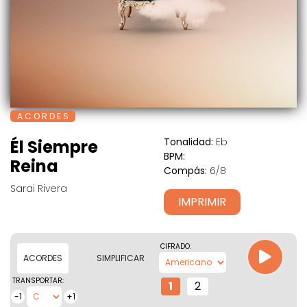
A C O R D E S
Tonalidad:
Eb
Él Siempre
BPM:
Reina
Compás:
6/8
Sarai Rivera
IMPRIMIR
CIFRADO:
ACORDES
SIMPLIFICAR
TRANSPORTAR:
1
2
-1
+1