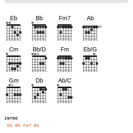
a
a
a
a
INTRO
a
a
a
a
a
a
a
a
a
Eb
Bb
Fm7
Bb
a
a
a
a
a
a
a