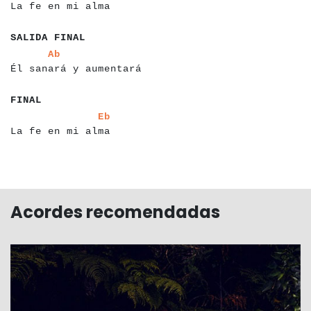
La fe en mi alma
a
a
a
a
a
a
a
a
a
a
a
a
a
SALIDA FINAL
a
a
a
a
a
a
a
a
a
a
a
a
a
a
a
a
a
a
a
a
a
a
a
Ab
Él sanará y aumentará
a
a
a
a
a
a
a
FINAL
a
a
a
a
a
a
a
a
a
a
a
a
a
a
a
a
a
a
a
Eb
La fe en mi alma
Acordes recomendadas