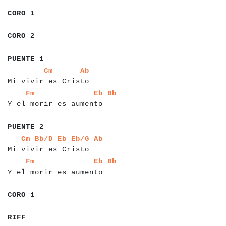
a
a
a
a
a
a
a
CORO 1
a
a
a
a
a
a
a
CORO 2
a
a
a
a
a
a
a
a
PUENTE 1
a
a
a
a
a
a
a
a
a
a
a
a
a
a
a
a
a
a
a
a
a
a
a
Cm
Ab
Mi vivir es Cristo
a
a
a
a
a
a
a
a
a
a
a
a
a
a
a
a
a
a
a
a
a
a
a
a
a
a
a
a
Fm
Eb
Bb
Y el morir es aumento
a
a
a
a
a
a
a
a
PUENTE 2
a
a
a
a
a
a
a
a
a
a
a
a
a
a
a
a
a
a
a
a
a
a
a
a
a
a
a
a
a
Cm
Bb/D
Eb
Eb/G
Ab
Mi vivir es Cristo
a
a
a
a
a
a
a
a
a
a
a
a
a
a
a
a
a
a
a
a
a
a
a
a
a
a
a
a
Fm
Eb
Bb
Y el morir es aumento
a
a
a
a
a
a
CORO 1
a
a
a
a
a
RIFF