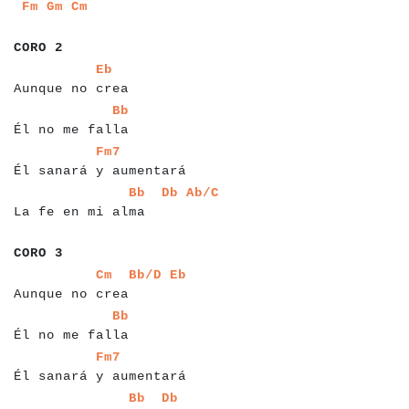
a
a
a
a
a
a
Fm
Gm
Cm
a
a
a
a
a
a
a
CORO 2
a
a
a
a
a
a
a
a
a
a
a
a
a
a
a
a
Eb
Aunque no crea
a
a
a
a
a
a
a
a
a
a
a
a
a
a
a
a
a
Bb
Él no me falla
a
a
a
a
a
a
a
a
a
a
a
a
a
a
a
a
a
a
a
a
a
a
a
Fm7
Él sanará y aumentará
a
a
a
a
a
a
a
a
a
a
a
a
a
a
a
a
a
a
a
a
a
a
a
a
Bb
Db
Ab/C
La fe en mi alma
a
a
a
a
a
a
a
CORO 3
a
a
a
a
a
a
a
a
a
a
a
a
a
a
a
a
a
a
a
a
a
Cm
Bb/D
Eb
Aunque no crea
a
a
a
a
a
a
a
a
a
a
a
a
a
a
a
a
a
Bb
Él no me falla
a
a
a
a
a
a
a
a
a
a
a
a
a
a
a
a
a
a
a
a
a
a
a
Fm7
Él sanará y aumentará
a
a
a
a
a
a
a
a
a
a
a
a
a
a
a
a
a
a
a
a
a
a
Bb
Db