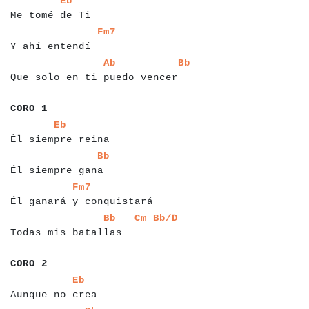
Eb
Me tomé de Ti
a
a
a
a
a
a
a
a
a
a
a
a
a
a
a
a
Fm7
Y ahí entendí
a
a
a
a
a
a
a
a
a
a
a
a
a
a
a
a
a
a
a
a
a
a
a
a
a
a
a
a
a
a
a
a
Ab
Bb
Que solo en ti puedo vencer
a
a
a
a
a
a
a
CORO 1
a
a
a
a
a
a
a
a
a
a
a
a
a
a
a
a
a
a
Eb
Él siempre reina
a
a
a
a
a
a
a
a
a
a
a
a
a
a
a
a
a
a
Bb
Él siempre gana
a
a
a
a
a
a
a
a
a
a
a
a
a
a
a
a
a
a
a
a
a
a
a
a
a
Fm7
Él ganará y conquistará
a
a
a
a
a
a
a
a
a
a
a
a
a
a
a
a
a
a
a
a
a
a
a
a
a
a
Bb
Cm
Bb/D
Todas mis batallas
a
a
a
a
a
a
a
CORO 2
a
a
a
a
a
a
a
a
a
a
a
a
a
a
a
a
Eb
Aunque no crea