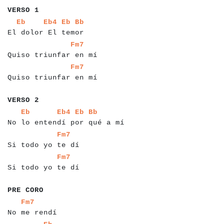
VERSO 1
a
a
a
a
a
a
a
a
a
a
a
a
a
a
a
a
a
a
a
a
a
a
a
a
a
a
Eb
Eb4
Eb
Bb
El dolor El temor
a
a
a
a
a
a
a
a
a
a
a
a
a
a
a
a
a
a
a
a
a
a
a
Fm7
Quiso triunfar en mí
a
a
a
a
a
a
a
a
a
a
a
a
a
a
a
a
a
a
a
a
a
a
a
Fm7
Quiso triunfar en mí
a
a
a
a
a
a
a
VERSO 2
a
a
a
a
a
a
a
a
a
a
a
a
a
a
a
a
a
a
a
a
a
a
a
a
a
a
a
a
a
a
a
a
a
a
a
Eb
Eb4
Eb
Bb
No lo entendí por qué a mí
a
a
a
a
a
a
a
a
a
a
a
a
a
a
a
a
a
a
a
Fm7
Si todo yo te dí
a
a
a
a
a
a
a
a
a
a
a
a
a
a
a
a
a
a
a
Fm7
Si todo yo te dí
a
a
a
a
a
a
a
a
a
PRE CORO
a
a
a
a
a
a
a
a
a
a
a
a
a
Fm7
No me rendí
a
a
a
a
a
a
a
a
a
a
a
a
a
a
a