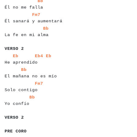
a
a
a
a
a
a
a
a
a
a
a
a
a
a
a
a
a
Bb
Él no me falla
a
a
a
a
a
a
a
a
a
a
a
a
a
a
a
a
a
a
a
a
a
a
a
Fm7
Él sanará y aumentará
a
a
a
a
a
a
a
a
a
a
a
a
a
a
a
a
a
a
a
Bb
La fe en mi alma
a
a
a
a
a
a
a
VERSO 2
a
a
a
a
a
a
a
a
a
a
a
a
a
a
a
a
a
a
a
Eb
Eb4
Eb
He aprendido
a
a
a
a
a
a
a
a
a
a
a
a
a
a
a
a
a
a
a
a
a
Bb
El mañana no es mío
a
a
a
a
a
a
a
a
a
a
a
a
a
a
a
Fm7
Solo contigo
a
a
a
a
a
a
a
a
a
a
a
a
Bb
Yo confío
a
a
a
a
a
a
a
a
VERSO 2
a
a
a
a
a
a
a
a
a
PRE CORO