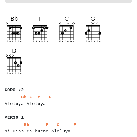
a
a
a
a
a
a
CORO x2
a
a
a
a
a
a
a
a
a
a
a
a
a
a
a
a
a
a
a
a
a
a
a
a
Bb
F
C
F
Aleluya Aleluya
a
a
a
a
a
a
a
VERSO 1
a
a
a
a
a
a
a
a
a
a
a
a
a
a
a
a
a
a
a
a
a
a
a
a
a
a
a
a
a
a
a
a
a
Bb
F
C
F
Mi Dios es bueno Aleluya