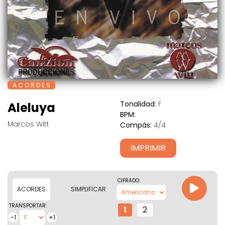
A C O R D E S
Tonalidad:
F
Aleluya
BPM:
Marcos Witt
Compás:
4/4
IMPRIMIR
CIFRADO:
ACORDES
SIMPLIFICAR
TRANSPORTAR:
1
2
-1
+1