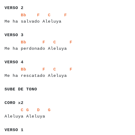
a
a
a
a
a
a
a
VERSO 2
a
a
a
a
a
a
a
a
a
a
a
a
a
a
a
a
a
a
a
a
a
a
a
a
a
a
a
a
a
a
Bb
F
C
F
Me ha salvado Aleluya
a
a
a
a
a
a
a
VERSO 3
a
a
a
a
a
a
a
a
a
a
a
a
a
a
a
a
a
a
a
a
a
a
a
a
a
a
a
a
a
a
a
a
Bb
F
C
F
Me ha perdonado Aleluya
a
a
a
a
a
a
a
VERSO 4
a
a
a
a
a
a
a
a
a
a
a
a
a
a
a
a
a
a
a
a
a
a
a
a
a
a
a
a
a
a
a
a
Bb
F
C
F
Me ha rescatado Aleluya
a
a
a
a
a
a
a
a
a
a
a
a
a
SUBE DE TONO
a
a
a
a
a
a
a
CORO x2
a
a
a
a
a
a
a
a
a
a
a
a
a
a
a
a
a
a
a
a
a
a
a
a
C
G
D
G
Aleluya Aleluya
a
a
a
a
a
a
a
VERSO 1