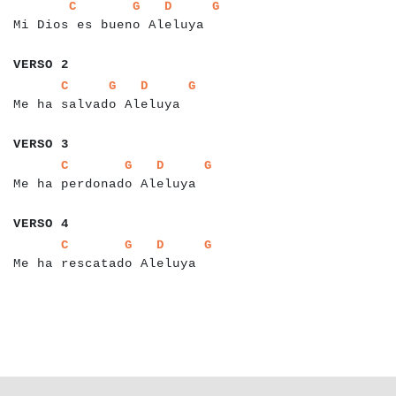
a
a
a
a
a
a
a
a
a
a
a
a
a
a
a
a
a
a
a
a
a
a
a
a
a
a
a
a
a
a
a
a
a
C
G
D
G
Mi Dios es bueno Aleluya
a
a
a
a
a
a
a
VERSO 2
a
a
a
a
a
a
a
a
a
a
a
a
a
a
a
a
a
a
a
a
a
a
a
a
a
a
a
a
a
a
C
G
D
G
Me ha salvado Aleluya
a
a
a
a
a
a
a
VERSO 3
a
a
a
a
a
a
a
a
a
a
a
a
a
a
a
a
a
a
a
a
a
a
a
a
a
a
a
a
a
a
a
a
C
G
D
G
Me ha perdonado Aleluya
a
a
a
a
a
a
a
VERSO 4
a
a
a
a
a
a
a
a
a
a
a
a
a
a
a
a
a
a
a
a
a
a
a
a
a
a
a
a
a
a
a
a
C
G
D
G
Me ha rescatado Aleluya
a
a