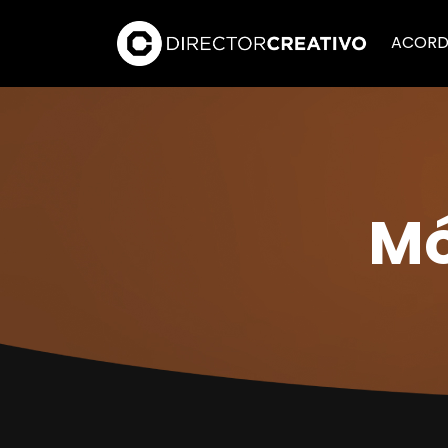
ACORD
Mó