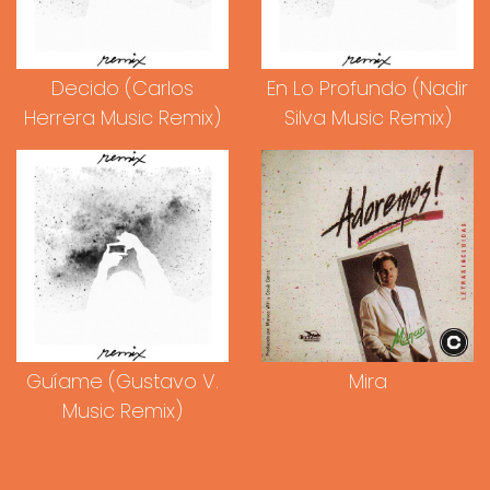
Decido (Carlos
En Lo Profundo (Nadir
Herrera Music Remix)
Silva Music Remix)
Guíame (Gustavo V.
Mira
Music Remix)