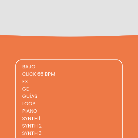
BAJO
CLICK 66 BPM
FX
GE
GUÍAS
LOOP
PIANO
SYNTH 1
SYNTH 2
SYNTH 3