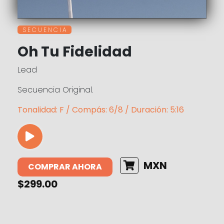
S E C U E N C I A
Oh Tu Fidelidad
Lead
Secuencia Original.
Tonalidad: F / Compás: 6/8 / Duración: 5:16
MXN
COMPRAR AHORA
$299.00