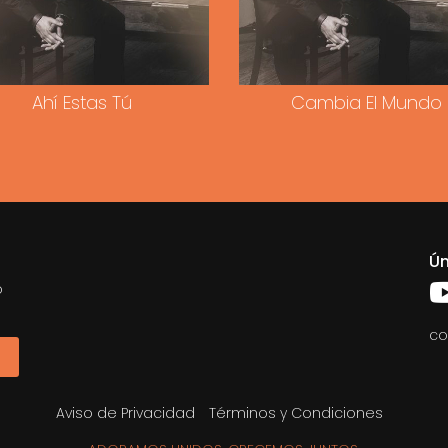
Ahí Estas Tú
Cambia El Mundo
Ún
o
co
Aviso de Privacidad
Términos y Condiciones