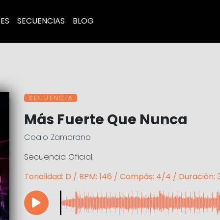
ES
SECUENCIAS
BLOG
S E C U E N C I A
Más Fuerte Que Nunca
Coalo Zamorano
Secuencia Oficial.
Tonalidad: D / BPM: 146 / Compás: 4/4 / Duración: 