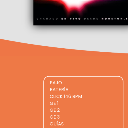
BAJO
BATERÍA
CLICK 146 BPM
GE 1
GE 2
GE 3
GUÍAS