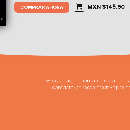
MXN $149.50
COMPRAR AHORA
«Preguntas, comentarios o cambios 
contacto@directorcreativo.pro c