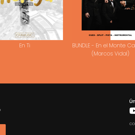
En Ti
BUNDLE - En el Monte Ca
(Marcos Vidal)
Ún
o
co