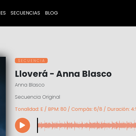
ES
SECUENCIAS
BLOG
S E C U E N C I A
Lloverá - Anna Blasco
Anna Blasco
Secuencia Original
Tonalidad: E / BPM: 80 / Compás: 6/8 / Duración: 4