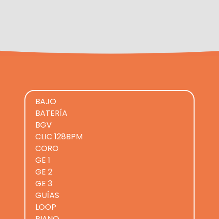
BAJO
BATERÍA
BGV
CLIC 128BPM
CORO
GE 1
GE 2
GE 3
GUÍAS
LOOP
PIANO