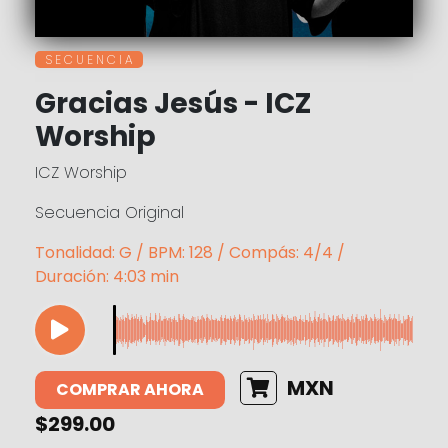
S E C U E N C I A
Gracias Jesús - ICZ
Worship
ICZ Worship
Secuencia Original
Tonalidad: G / BPM: 128 / Compás: 4/4 /
Duración: 4:03 min
MXN
COMPRAR AHORA
$299.00