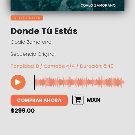
S E C U E N C I A
Donde Tú Estás
Coalo Zamorano
Secuencia Original.
Tonalidad: B / Compás: 4/4 / Duración: 6:40
MXN
COMPRAR AHORA
$299.00