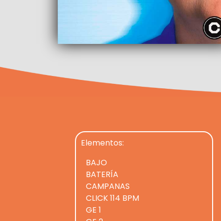
Elementos:
BAJO
BATERÍA
CAMPANAS
CLICK 114 BPM
GE 1