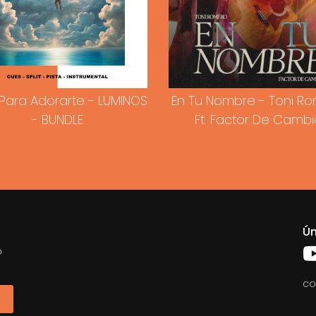
Para Adorarte - LUMINOS
En Tu Nombre - Toni R
- BUNDLE
Ft. Factor De Cambi
Ún
o
co