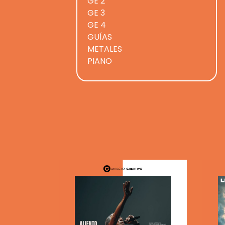
GE 2
GE 3
GE 4
GUÍAS
METALES
PIANO