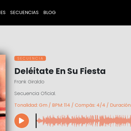
ES
SECUENCIAS
BLOG
S E C U E N C I A
Deléitate En Su Fiesta
Frank Giraldo
Secuencia Oficial.
Tonalidad: Gm / BPM: 114 / Compás: 4/4 / Duración: