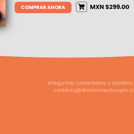
MXN $299.00
COMPRAR AHORA
«Preguntas, comentarios o cambios 
contacto@directorcreativo.pro c