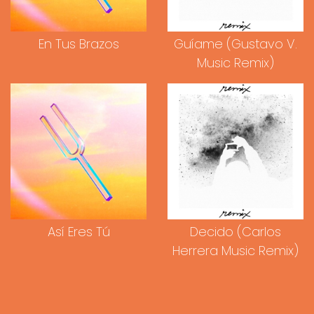
En Tus Brazos
Guíame (Gustavo V.
Music Remix)
Así Eres Tú
Decido (Carlos
Herrera Music Remix)