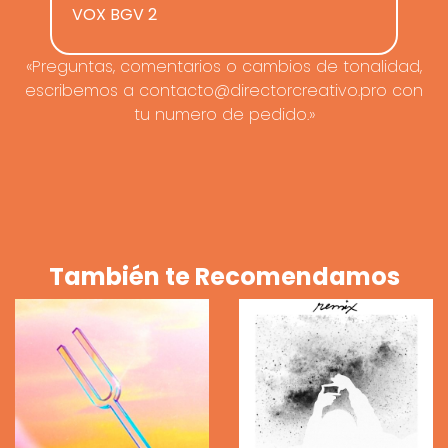
VOX BGV 2
«Preguntas, comentarios o cambios de tonalidad,
escribemos a contacto@directorcreativo.pro con
tu numero de pedido.»
También te Recomendamos