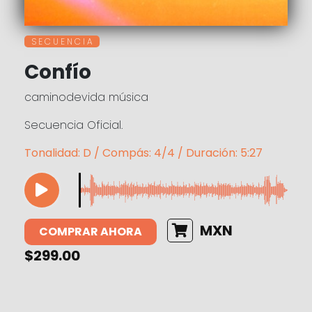
S E C U E N C I A
Confío
caminodevida música
Secuencia Oficial.
Tonalidad: D / Compás: 4/4 / Duración: 5:27
MXN
COMPRAR AHORA
$299.00