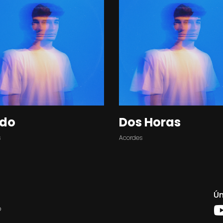
edo
Dos Horas
s
Acordes
Ún
o