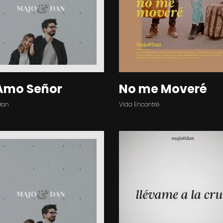
Amo Señor
No me Moveré
Dan
Vida Encontré