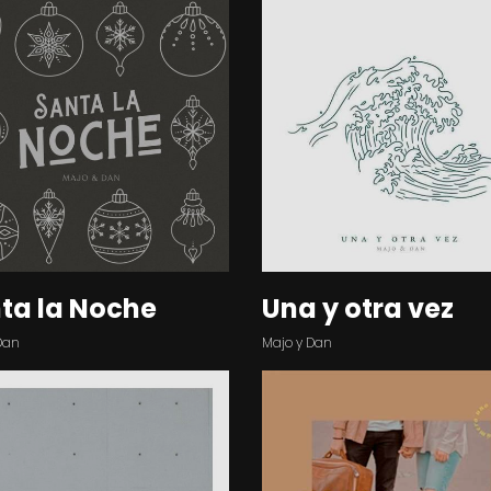
ta la Noche
Una y otra vez
Dan
Majo y Dan