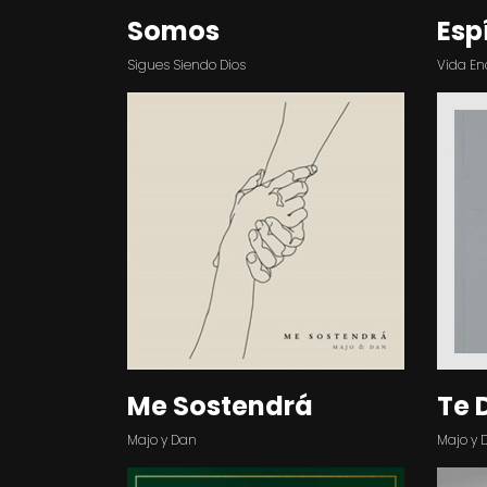
Somos
Esp
Sigues Siendo Dios
Vida En
Me Sostendrá
Te 
Majo y Dan
Majo y 