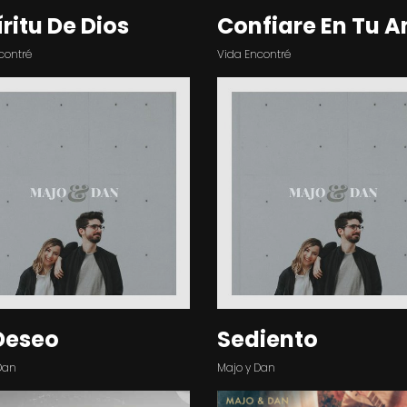
íritu De Dios
Confiare En Tu 
contré
Vida Encontré
Deseo
Sediento
Dan
Majo y Dan