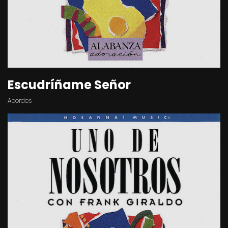
Escudríñame Señor
Acordes