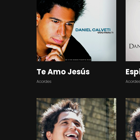
Te Amo Jesús
Esp
Acordes
Acorde