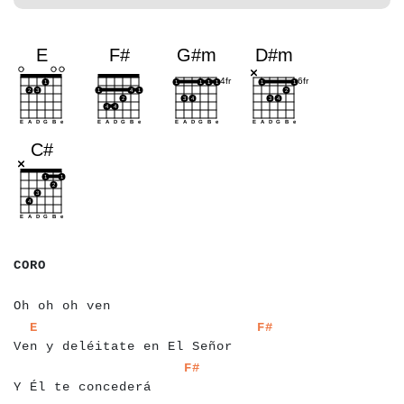
a
a
a
a
CORO
a
a
a
a
a
a
a
a
a
a
a
a
a
a
a
a
Oh oh oh ven
a
a
a
a
a
a
a
a
a
a
a
a
a
a
a
a
a
a
a
a
a
a
a
a
a
a
a
a
a
a
a
a
a
a
a
E
F#
Ven y deléitate en El Señor
a
a
a
a
a
a
a
a
a
a
a
a
a
a
a
a
a
a
a
a
a
a
a
F#
Y Él te concederá