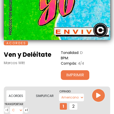
A C O R D E S
Tonalidad:
D
Ven y Deléitate
BPM:
Marcos Witt
Compás:
4/4
IMPRIMIR
CIFRADO:
ACORDES
SIMPLIFICAR
TRANSPORTAR:
1
2
-1
+1