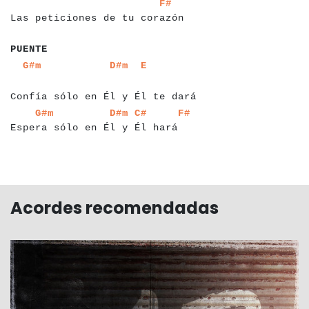
a
a
a
a
a
a
a
a
a
a
a
a
a
a
a
a
a
a
a
a
a
a
a
a
a
a
a
a
a
a
a
a
a
a
a
a
a
a
F#
Las peticiones de tu corazón
a
a
a
a
a
a
PUENTE
a
a
a
a
a
a
a
a
a
a
a
a
a
a
a
a
a
a
a
a
a
a
a
a
a
a
a
a
a
a
a
a
a
a
a
a
a
a
a
G#m
D#m
E
a
Confía sólo en Él y Él te dará
a
a
a
a
a
a
a
a
a
a
a
a
a
a
a
a
a
a
a
a
a
a
a
a
a
a
a
a
a
a
a
a
a
a
a
G#m
D#m
C#
F#
Espera sólo en Él y Él hará
Acordes recomendadas