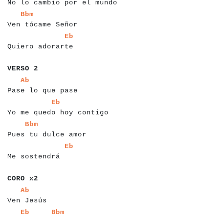
No lo cambio por el mundo
a
a
a
a
a
a
a
a
a
a
a
a
a
a
a
a
a
a
Bbm
Ven tócame Señor
a
a
a
a
a
a
a
a
a
a
a
a
a
a
a
a
a
a
Eb
Quiero adorarte
a
a
a
a
a
a
a
VERSO 2
a
a
a
a
a
a
a
a
a
a
a
a
a
a
a
a
a
a
Ab
Pase lo que pase
a
a
a
a
a
a
a
a
a
a
a
a
a
a
a
a
a
a
a
a
a
a
a
a
a
a
Eb
Yo me quedo hoy contigo
a
a
a
a
a
a
a
a
a
a
a
a
a
a
a
a
a
a
a
a
Bbm
Pues tu dulce amor
a
a
a
a
a
a
a
a
a
a
a
a
a
a
a
Eb
Me sostendrá
a
a
a
a
a
a
a
CORO x2
a
a
a
a
a
a
a
a
a
a
a
a
Ab
Ven Jesús
a
a
a
a
a
a
a
a
a
a
a
a
a
a
Eb
Bbm