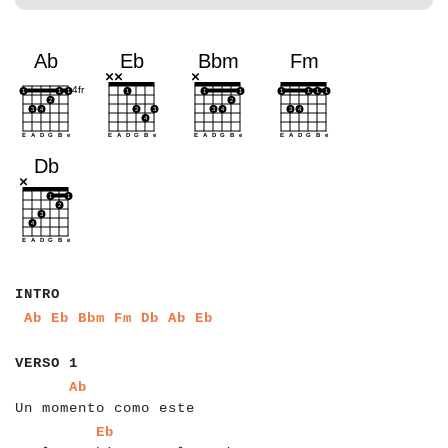
a
a
a
a
a
INTRO
a
a
a
a
a
a
a
a
a
a
a
a
a
a
a
Ab
Eb
Bbm
Fm
Db
Ab
Eb
a
a
a
a
a
a
a
VERSO 1
a
a
a
a
a
a
a
a
a
a
a
a
a
a
a
a
a
a
a
a
a
a
Ab
Un momento como este
a
a
a
a
a
a
a
a
a
a
a
a
a
a
a
a
a
a
a
a
a
a
a
a
a
a
a
a
Eb