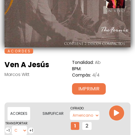
A C O R D E S
Tonalidad:
Ab
Ven A Jesús
BPM:
Marcos Witt
Compás:
4/4
IMPRIMIR
CIFRADO:
ACORDES
SIMPLIFICAR
TRANSPORTAR:
1
2
-1
+1