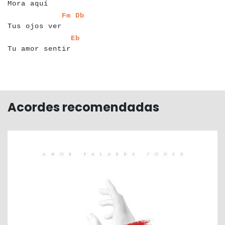
Mora aquí
a
a
a
a
a
a
a
a
a
a
a
a
a
a
a
a
a
Fm
Db
Tus ojos ver
a
a
a
a
a
a
a
a
a
a
a
a
a
a
a
a
a
Eb
Tu amor sentir
Acordes recomendadas