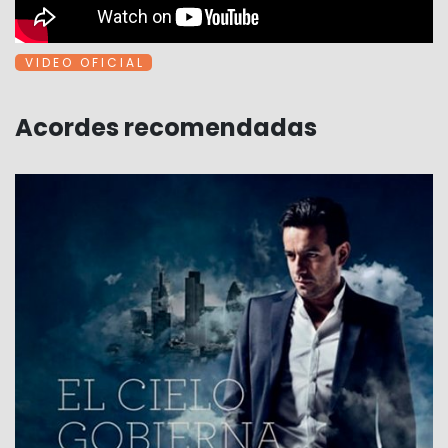
V I D E O O F I C I A L
Acordes recomendadas