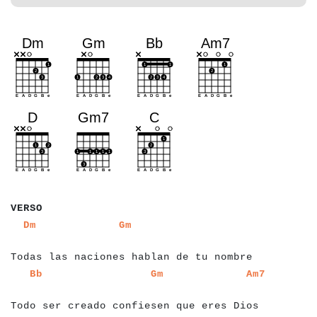
a
a
a
a
a
VERSO
a
a
a
a
a
a
a
a
a
a
a
a
a
a
a
a
a
a
a
a
a
a
a
a
a
a
a
a
a
a
a
a
a
a
a
a
a
a
a
a
a
a
Dm
Gm
a
Todas las naciones hablan de tu nombre
a
a
a
a
a
a
a
a
a
a
a
a
a
a
a
a
a
a
a
a
a
a
a
a
a
a
a
a
a
a
a
a
a
a
a
a
a
a
a
Bb
Gm
Am7
a
a
a
a
a
a
a
Todo ser creado confiesen que eres Dios