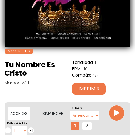
A C O R D E S
Tonalidad:
F
Tu Nombre Es
BPM:
110
Cristo
Compás:
4/4
Marcos Witt
IMPRIMIR
CIFRADO:
ACORDES
SIMPLIFICAR
TRANSPORTAR:
1
2
-1
+1