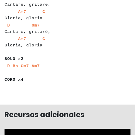
Cantaré, gritaré,
a
a
a
a
a
a
a
a
a
a
a
a
a
a
a
a
a
a
a
Am7
C
Gloria, gloria
a
a
a
a
a
a
a
a
a
a
a
a
a
a
a
a
a
a
a
a
a
a
a
D
Gm7
Cantaré, gritaré,
a
a
a
a
a
a
a
a
a
a
a
a
a
a
a
a
a
a
a
Am7
C
Gloria, gloria
a
a
a
a
a
a
a
SOLO x2
a
a
a
a
a
a
a
a
a
D
Bb
Gm7
Am7
a
a
a
a
a
a
a
a
CORO x4
Recursos adicionales