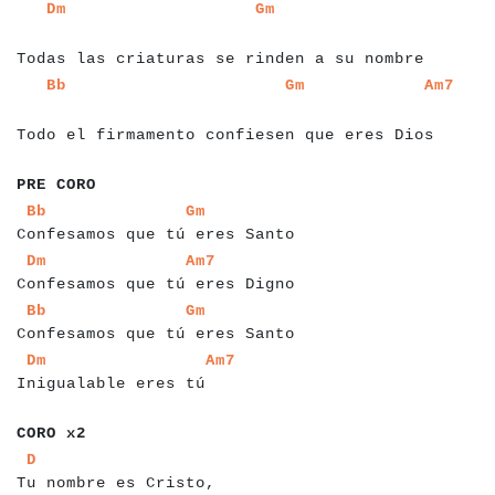
a
a
a
a
a
a
a
a
a
a
a
a
a
a
a
a
a
a
a
a
a
a
a
a
a
a
a
a
a
a
a
a
a
a
a
a
a
a
a
a
a
a
Dm
Gm
a
a
a
a
Todas las criaturas se rinden a su nombre
a
a
a
a
a
a
a
a
a
a
a
a
a
a
a
a
a
a
a
a
a
a
a
a
a
a
a
a
a
a
a
a
a
a
a
a
a
a
a
Bb
Gm
Am7
a
a
a
a
a
a
a
a
a
a
Todo el firmamento confiesen que eres Dios
a
a
a
a
a
a
a
a
PRE CORO
a
a
a
a
a
a
a
a
a
a
a
a
a
a
a
a
a
a
a
a
a
a
a
a
a
a
a
a
a
a
a
a
a
a
Bb
Gm
Confesamos que tú eres Santo
a
a
a
a
a
a
a
a
a
a
a
a
a
a
a
a
a
a
a
a
a
a
a
a
a
a
a
a
a
a
a
a
a
a
Dm
Am7
Confesamos que tú eres Digno
a
a
a
a
a
a
a
a
a
a
a
a
a
a
a
a
a
a
a
a
a
a
a
a
a
a
a
a
a
a
a
a
a
a
Bb
Gm
Confesamos que tú eres Santo
a
a
a
a
a
a
a
a
a
a
a
a
a
a
a
a
a
a
a
a
a
a
a
a
Dm
Am7
Inigualable eres tú
a
a
a
a
a
a
a
CORO x2
a
a
a
a
a
a
a
a
a
a
a
a
a
a
a
a
a
a
a
a
a
a
a
a
a
D
Tu nombre es Cristo,