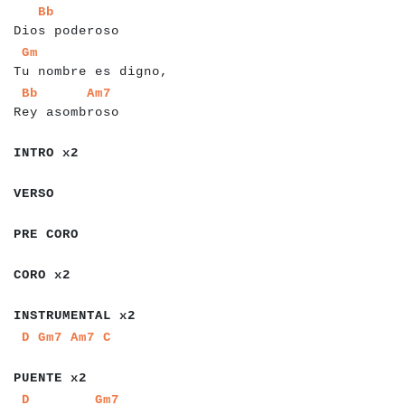
a
a
a
a
a
a
a
a
a
a
a
a
a
a
a
a
Bb
Dios poderoso
a
a
a
a
a
a
a
a
a
a
a
a
a
a
a
a
a
a
a
a
a
a
a
Gm
Tu nombre es digno,
a
a
a
a
a
a
a
a
a
a
a
a
a
a
a
a
a
a
Bb
Am7
Rey asombroso
a
a
a
a
a
a
a
a
INTRO x2
a
a
a
a
a
VERSO
a
a
a
a
a
a
a
a
PRE CORO
a
a
a
a
a
a
a
CORO x2
a
a
a
a
a
a
a
a
a
a
a
a
a
a
a
INSTRUMENTAL x2
a
a
a
a
a
a
a
a
a
D
Gm7
Am7
C
a
a
a
a
a
a
a
a
a
PUENTE x2
a
a
a
a
a
a
a
a
a
a
a
a
a
a
a
a
a
a
a
a
a
a
a
D
Gm7