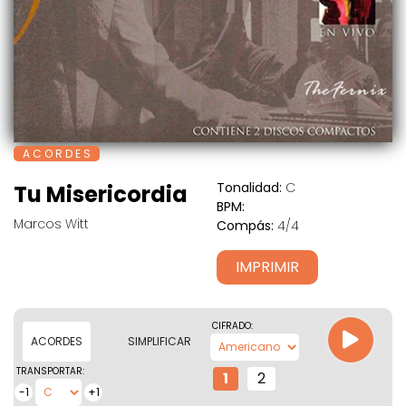
A C O R D E S
Tonalidad:
C
Tu Misericordia
BPM:
Marcos Witt
Compás:
4/4
IMPRIMIR
CIFRADO:
ACORDES
SIMPLIFICAR
TRANSPORTAR:
1
2
-1
+1