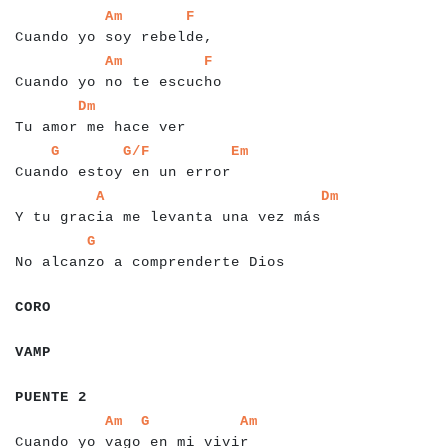
a
a
a
a
a
a
a
a
a
a
a
a
a
a
a
a
a
a
a
a
a
a
a
a
a
a
a
Am
F
Cuando yo soy rebelde,
a
a
a
a
a
a
a
a
a
a
a
a
a
a
a
a
a
a
a
a
a
a
a
a
a
a
a
a
Am
F
Cuando yo no te escucho
a
a
a
a
a
a
a
a
a
a
a
a
a
a
a
a
a
a
a
a
a
a
Dm
Tu amor me hace ver
a
a
a
a
a
a
a
a
a
a
a
a
a
a
a
a
a
a
a
a
a
a
a
a
a
a
a
a
a
a
a
G
G/F
Em
Cuando estoy en un error
a
a
a
a
a
a
a
a
a
a
a
a
a
a
a
a
a
a
a
a
a
a
a
a
a
a
a
a
a
a
a
a
a
a
a
a
a
a
a
A
Dm
Y tu gracia me levanta una vez más
a
a
a
a
a
a
a
a
a
a
a
a
a
a
a
a
a
a
a
a
a
a
a
a
a
a
a
a
a
a
a
a
G
No alcanzo a comprenderte Dios
a
a
a
a
a
a
CORO
a
a
a
a
a
a
VAMP
a
a
a
a
a
a
a
a
a
PUENTE 2
a
a
a
a
a
a
a
a
a
a
a
a
a
a
a
a
a
a
a
a
a
a
a
a
a
a
a
a
a
a
a
a
a
Am
G
Am
Cuando yo vago en mi vivir