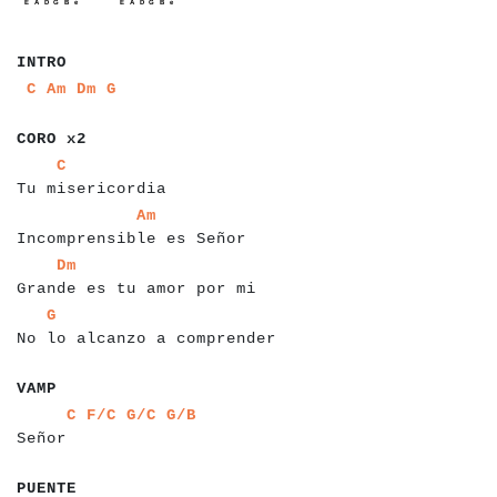
a
a
a
a
a
INTRO
a
a
a
a
a
a
a
a
a
C
Am
Dm
G
a
a
a
a
a
a
a
CORO x2
a
a
a
a
a
a
a
a
a
a
a
a
a
a
a
a
a
a
C
Tu misericordia
a
a
a
a
a
a
a
a
a
a
a
a
a
a
a
a
a
a
a
a
a
a
a
a
a
a
Am
Incomprensible es Señor
a
a
a
a
a
a
a
a
a
a
a
a
a
a
a
a
a
a
a
a
a
a
a
a
a
a
a
a
Dm
Grande es tu amor por mi
a
a
a
a
a
a
a
a
a
a
a
a
a
a
a
a
a
a
a
a
a
a
a
a
a
a
a
a
G
No lo alcanzo a comprender
a
a
a
a
a
VAMP
a
a
a
a
a
a
a
a
a
a
a
a
a
a
a
C
F/C
G/C
G/B
Señor
a
a
a
a
a
a
a
a
PUENTE