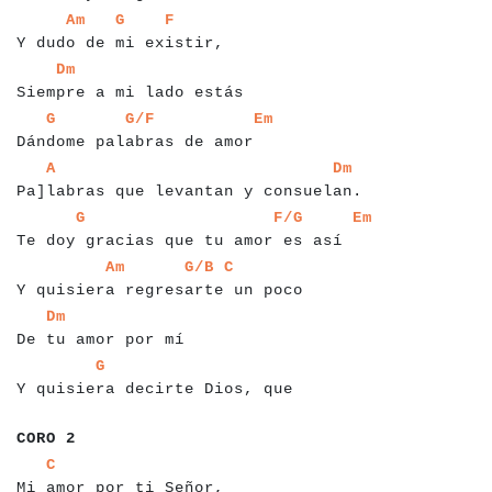
a
a
a
a
a
a
a
a
a
a
a
a
a
a
a
a
a
a
a
a
a
a
a
a
a
a
a
a
Am
G
F
Y dudo de mi existir,
a
a
a
a
a
a
a
a
a
a
a
a
a
a
a
a
a
a
a
a
a
a
a
a
a
a
Dm
Siempre a mi lado estás
a
a
a
a
a
a
a
a
a
a
a
a
a
a
a
a
a
a
a
a
a
a
a
a
a
a
a
a
a
a
a
G
G/F
Em
Dándome palabras de amor
a
a
a
a
a
a
a
a
a
a
a
a
a
a
a
a
a
a
a
a
a
a
a
a
a
a
a
a
a
a
a
a
a
a
a
a
a
a
a
a
A
Dm
Pa]labras que levantan y consuelan.
a
a
a
a
a
a
a
a
a
a
a
a
a
a
a
a
a
a
a
a
a
a
a
a
a
a
a
a
a
a
a
a
a
a
a
a
a
a
a
a
G
F/G
Em
Te doy gracias que tu amor es así
a
a
a
a
a
a
a
a
a
a
a
a
a
a
a
a
a
a
a
a
a
a
a
a
a
a
a
a
a
a
a
a
a
a
a
a
Am
G/B
C
Y quisiera regresarte un poco
a
a
a
a
a
a
a
a
a
a
a
a
a
a
a
a
a
a
a
Dm
De tu amor por mí
a
a
a
a
a
a
a
a
a
a
a
a
a
a
a
a
a
a
a
a
a
a
a
a
a
a
a
a
a
a
a
G
Y quisiera decirte Dios, que
a
a
a
a
a
a
CORO 2
a
a
a
a
a
a
a
a
a
a
a
a
a
a
a
a
a
a
a
a
a
a
a
a
C
Mi amor por ti Señor,