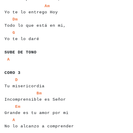
a
a
a
a
a
a
a
a
a
a
a
a
a
a
a
a
a
a
a
a
a
a
a
Am
Yo te lo entrego Hoy
a
a
a
a
a
a
a
a
a
a
a
a
a
a
a
a
a
a
a
a
a
a
a
a
a
a
a
Dm
Todo lo que está en mi,
a
a
a
a
a
a
a
a
a
a
a
a
a
a
a
a
G
Yo te lo daré
a
a
a
a
a
a
a
a
a
a
a
a
a
SUBE DE TONO
a
a
a
A
a
a
a
a
a
a
CORO 3
a
a
a
a
a
a
a
a
a
a
a
a
a
a
a
a
a
a
D
Tu misericordia
a
a
a
a
a
a
a
a
a
a
a
a
a
a
a
a
a
a
a
a
a
a
a
a
a
a
Bm
Incomprensible es Señor
a
a
a
a
a
a
a
a
a
a
a
a
a
a
a
a
a
a
a
a
a
a
a
a
a
a
a
a
Em
Grande es tu amor por mi
a
a
a
a
a
a
a
a
a
a
a
a
a
a
a
a
a
a
a
a
a
a
a
a
a
a
a
a
a
A
No lo alcanzo a comprender