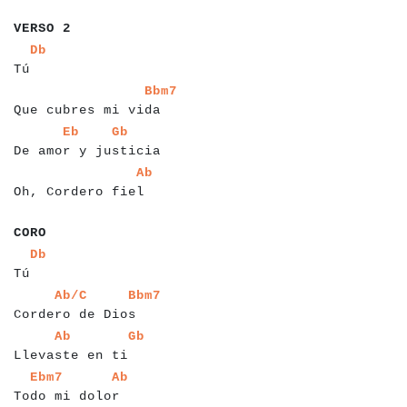
a
a
a
a
a
a
VERSO 2
a
a
a
a
Db
Tú
a
a
a
a
a
a
a
a
a
a
a
a
a
a
a
a
a
a
a
a
Bbm7
Que cubres mi vida
a
a
a
a
a
a
a
a
a
a
a
a
a
a
a
a
a
a
a
a
a
Eb
Gb
De amor y justicia
a
a
a
a
a
a
a
a
a
a
a
a
a
a
a
a
a
a
Ab
Oh, Cordero fiel
a
a
a
CORO
a
a
a
Db
Tú
a
a
a
a
a
a
a
a
a
a
a
a
a
a
a
a
a
a
a
Ab/C
Bbm7
Cordero de Dios
a
a
a
a
a
a
a
a
a
a
a
a
a
a
a
a
a
a
Ab
Gb
Llevaste en ti
a
a
a
a
a
a
a
a
a
a
a
a
a
a
a
a
a
Ebm7
Ab
Todo mi dolor