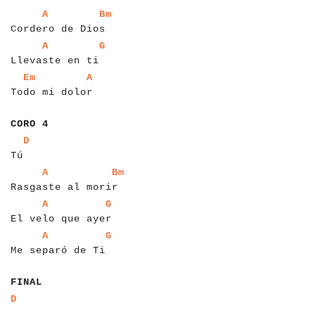
a
a
a
a
a
a
a
a
a
a
a
a
a
a
a
a
a
a
a
A
Bm
Cordero de Dios
a
a
a
a
a
a
a
a
a
a
a
a
a
a
a
a
a
a
A
G
Llevaste en ti
a
a
a
a
a
a
a
a
a
a
a
a
a
a
a
a
a
Em
A
Todo mi dolor
a
a
a
a
a
CORO 4
a
a
a
a
D
Tú
a
a
a
a
a
a
a
a
a
a
a
a
a
a
a
a
a
a
a
a
a
A
Bm
Rasgaste al morir
a
a
a
a
a
a
a
a
a
a
a
a
a
a
a
a
a
a
a
a
A
G
El velo que ayer
a
a
a
a
a
a
a
a
a
a
a
a
a
a
a
a
a
a
a
A
G
Me separó de Ti
a
a
a
a
a
FINAL
a
a
D