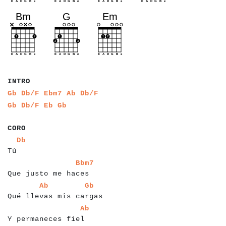
a
a
a
a
a
a
a
a
a
a
a
a
a
a
a
a
a
INTRO
a
a
a
a
a
a
a
a
a
a
Gb
Db/F
Ebm7
Ab
Db/F
a
a
a
a
a
a
a
a
Gb
Db/F
Eb
Gb
a
a
a
CORO
a
a
a
a
Db
Tú
a
a
a
a
a
a
a
a
a
a
a
a
a
a
a
a
a
a
a
a
Bbm7
Que justo me haces
a
a
a
a
a
a
a
a
a
a
a
a
a
a
a
a
a
a
a
a
a
a
a
a
a
Ab
Gb
Qué llevas mis cargas
a
a
a
a
a
a
a
a
a
a
a
a
a
a
a
a
a
a
a
Ab
Y permaneces fiel