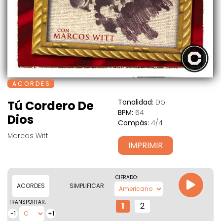
A C O R D E S
Tonalidad:
Db
Tú Cordero De
BPM:
64
Dios
Compás:
4/4
Marcos Witt
IMPRIMIR
CIFRADO:
ACORDES
SIMPLIFICAR
TRANSPORTAR:
1
2
-1
+1