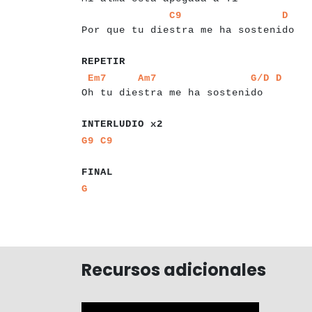
a
a
a
a
a
a
a
a
a
a
a
a
a
a
a
a
a
a
a
a
a
a
a
a
a
a
a
a
a
a
a
a
a
C9
D
Por que tu diestra me ha sostenido
a
a
a
a
a
a
a
REPETIR
a
a
a
a
a
a
a
a
a
a
a
a
a
a
a
a
a
a
a
a
a
a
a
a
a
a
Em7
Am7
G/D
D
Oh tu diestra me ha sostenido
a
a
a
a
a
a
a
a
a
a
a
a
a
INTERLUDIO x2
a
a
a
a
G9
C9
a
a
a
a
a
FINAL
a
a
G
Recursos adicionales