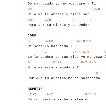
De madrugada yo me acercaré a Ti
a
a
a
a
a
a
a
a
a
a
a
a
a
a
a
a
a
a
a
a
a
a
a
a
a
a
a
a
a
a
G9
D
G/D
Mi alma te anhela y tiene sed
a
a
a
a
a
a
a
a
a
a
a
a
a
a
a
a
a
a
a
a
a
a
a
a
a
a
a
a
Am7
G/B
C
D
Para ver tu Gloria y tu Poder
a
a
a
CORO
a
a
a
a
a
a
a
a
a
a
a
a
a
a
a
a
a
a
a
a
a
a
a
a
G
D/F#
Em7
D/F#
Mi socorro has sido Tú
a
a
a
a
a
a
a
a
a
a
a
a
a
a
a
a
a
a
a
a
a
a
a
a
a
a
a
a
G
D/F#
C/E
En la sombra de tus alas yo me gozar
a
a
a
a
a
a
a
a
a
a
a
a
a
a
a
a
a
a
a
a
a
a
a
a
a
G
D/F#
Em7
G/D
Mi alma está apegada a Ti
a
a
a
a
a
a
a
a
a
a
a
a
a
a
a
a
a
a
a
a
a
a
a
a
a
a
a
a
a
a
a
a
a
C9
D
Por que tu diestra me ha sostenido
a
a
a
a
a
a
REPETIR
a
a
a
a
a
a
a
a
a
a
a
a
a
a
a
a
a
a
a
a
a
a
a
a
a
a
Em7
Am7
G/D
D
Oh tu diestra me ha sostenido
a
a
a
a
a
a
a
a
a
a
a
a
a