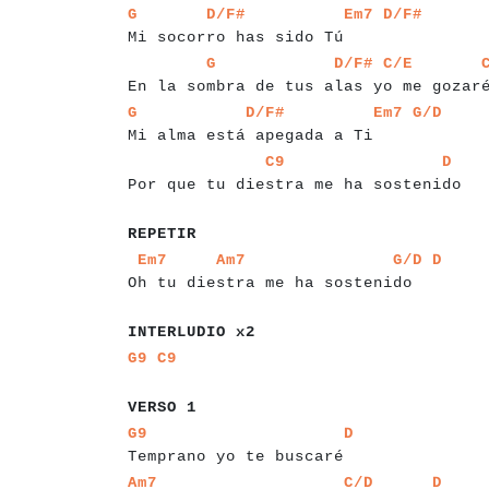
a
a
a
a
a
a
a
a
a
a
a
a
a
a
a
a
a
a
a
a
a
a
a
a
G
D/F#
Em7
D/F#
Mi socorro has sido Tú
a
a
a
a
a
a
a
a
a
a
a
a
a
a
a
a
a
a
a
a
a
a
a
a
a
a
a
a
G
D/F#
C/E
En la sombra de tus alas yo me gozar
a
a
a
a
a
a
a
a
a
a
a
a
a
a
a
a
a
a
a
a
a
a
a
a
a
G
D/F#
Em7
G/D
Mi alma está apegada a Ti
a
a
a
a
a
a
a
a
a
a
a
a
a
a
a
a
a
a
a
a
a
a
a
a
a
a
a
a
a
a
a
a
a
C9
D
Por que tu diestra me ha sostenido
a
a
a
a
a
a
REPETIR
a
a
a
a
a
a
a
a
a
a
a
a
a
a
a
a
a
a
a
a
a
a
a
a
a
a
Em7
Am7
G/D
D
Oh tu diestra me ha sostenido
a
a
a
a
a
a
a
a
a
a
a
a
a
INTERLUDIO x2
a
a
a
a
G9
C9
a
a
a
a
a
a
VERSO 1
a
a
a
a
a
a
a
a
a
a
a
a
a
a
a
a
a
a
a
a
a
a
a
a
a
a
a
G9
D
Temprano yo te buscaré
a
a
a
a
a
a
a
a
a
a
a
a
a
a
a
a
a
a
a
a
a
a
a
a
a
a
a
a
a
Am7
C/D
D