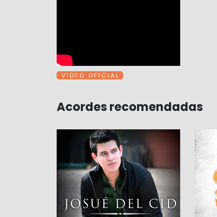
V I D E O O F I C I A L
Acordes recomendadas