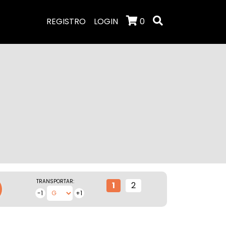
REGISTRO
LOGIN
0
TRANSPORTAR:
1
2
-1
+1