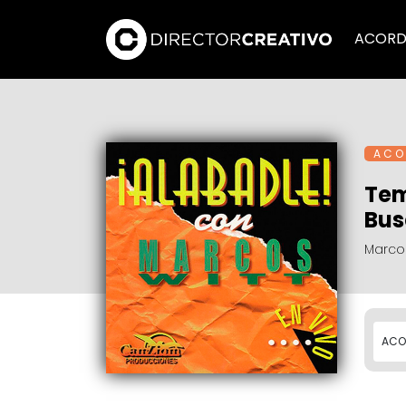
ACORD
A C O 
Tem
Bus
Marcos
ACO