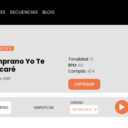
ES
SECUENCIAS
BLOG
R D E S
Tonalidad:
G
prano Yo Te
BPM:
62
caré
Compás:
4/4
 Witt
IMPRIMIR
CIFRADO:
RDES
SIMPLIFICAR