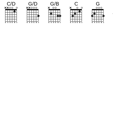
a
a
a
a
a
a
a
a
a
a
a
a
a
a
a
a
a
a
a
a
a
a
a
a
a
a