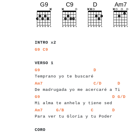
a
a
a
a
a
a
a
a
INTRO x2
a
a
a
a
G9
C9
a
a
a
a
a
a
VERSO 1
a
a
a
a
a
a
a
a
a
a
a
a
a
a
a
a
a
a
a
a
a
a
a
a
a
a
a
G9
D
Temprano yo te buscaré
a
a
a
a
a
a
a
a
a
a
a
a
a
a
a
a
a
a
a
a
a
a
a
a
a
a
a
a
a
Am7
C/D
D
De madrugada yo me acercaré a Ti
a
a
a
a
a
a
a
a
a
a
a
a
a
a
a
a
a
a
a
a
a
a
a
a
a
a
a
a
a
a
G9
D
G/D
Mi alma te anhela y tiene sed
a
a
a
a
a
a
a
a
a
a
a
a
a
a
a
a
a
a
a
a
a
a
a
a
a
a
a
a
Am7
G/B
C
D
Para ver tu Gloria y tu Poder
a
a
a
CORO