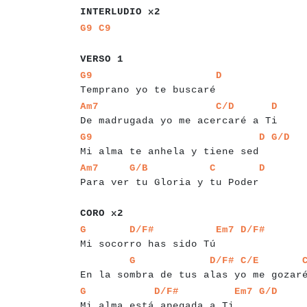
INTERLUDIO x2
a
a
a
a
G9
C9
a
a
a
a
a
a
VERSO 1
a
a
a
a
a
a
a
a
a
a
a
a
a
a
a
a
a
a
a
a
a
a
a
a
a
a
a
G9
D
Temprano yo te buscaré
a
a
a
a
a
a
a
a
a
a
a
a
a
a
a
a
a
a
a
a
a
a
a
a
a
a
a
a
a
Am7
C/D
D
De madrugada yo me acercaré a Ti
a
a
a
a
a
a
a
a
a
a
a
a
a
a
a
a
a
a
a
a
a
a
a
a
a
a
a
a
a
a
G9
D
G/D
Mi alma te anhela y tiene sed
a
a
a
a
a
a
a
a
a
a
a
a
a
a
a
a
a
a
a
a
a
a
a
a
a
a
a
a
Am7
G/B
C
D
Para ver tu Gloria y tu Poder
a
a
a
a
a
a
CORO x2
a
a
a
a
a
a
a
a
a
a
a
a
a
a
a
a
a
a
a
a
a
a
a
a
G
D/F#
Em7
D/F#
Mi socorro has sido Tú
a
a
a
a
a
a
a
a
a
a
a
a
a
a
a
a
a
a
a
a
a
a
a
a
a
a
a
a
G
D/F#
C/E
En la sombra de tus alas yo me gozar
a
a
a
a
a
a
a
a
a
a
a
a
a
a
a
a
a
a
a
a
a
a
a
a
a
G
D/F#
Em7
G/D
Mi alma está apegada a Ti