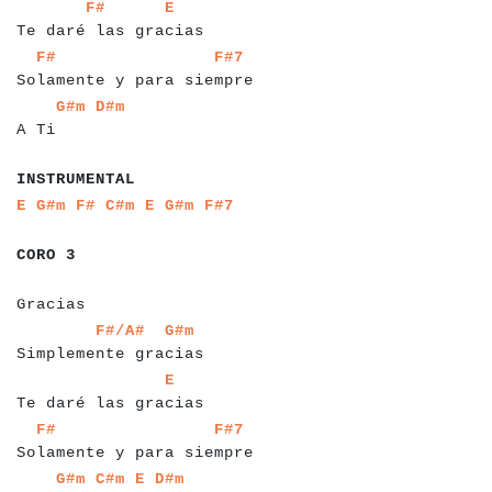
a
a
a
a
a
a
a
a
a
a
a
a
a
a
a
a
a
a
a
a
a
a
a
F#
E
Te daré las gracias
a
a
a
a
a
a
a
a
a
a
a
a
a
a
a
a
a
a
a
a
a
a
a
a
a
a
a
a
a
F#
F#7
Solamente y para siempre
a
a
a
a
a
a
a
a
G#m
D#m
A Ti
a
a
a
a
a
a
a
a
a
a
a
INSTRUMENTAL
a
a
a
a
a
a
a
a
a
a
a
a
a
a
a
a
a
a
a
a
a
E
G#m
F#
C#m
E
G#m
F#7
a
a
a
a
a
a
CORO 3
a
a
a
a
a
a
a
a
a
a
Gracias
a
a
a
a
a
a
a
a
a
a
a
a
a
a
a
a
a
a
a
a
a
a
a
F#/A#
G#m
Simplemente gracias
a
a
a
a
a
a
a
a
a
a
a
a
a
a
a
a
a
a
a
a
a
E
Te daré las gracias
a
a
a
a
a
a
a
a
a
a
a
a
a
a
a
a
a
a
a
a
a
a
a
a
a
a
a
a
a
F#
F#7
Solamente y para siempre
a
a
a
a
a
a
a
a
a
a
a
a
G#m
C#m
E
D#m