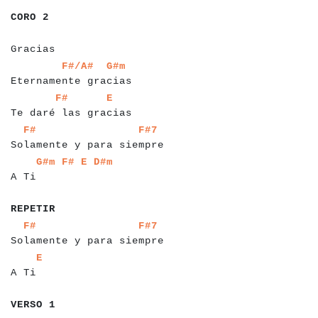
a
a
a
a
a
a
CORO 2
a
a
a
a
a
a
a
a
a
a
Gracias
a
a
a
a
a
a
a
a
a
a
a
a
a
a
a
a
a
a
a
a
a
a
a
F#/A#
G#m
Eternamente gracias
a
a
a
a
a
a
a
a
a
a
a
a
a
a
a
a
a
a
a
a
a
a
a
F#
E
Te daré las gracias
a
a
a
a
a
a
a
a
a
a
a
a
a
a
a
a
a
a
a
a
a
a
a
a
a
a
a
a
a
F#
F#7
Solamente y para siempre
a
a
a
a
a
a
a
a
a
a
a
a
G#m
F#
E
D#m
A Ti
a
a
a
a
a
a
REPETIR
a
a
a
a
a
a
a
a
a
a
a
a
a
a
a
a
a
a
a
a
a
a
a
a
a
a
a
a
a
F#
F#7
Solamente y para siempre
a
a
a
a
a
a
E
A Ti
a
a
a
a
a
a
a
VERSO 1