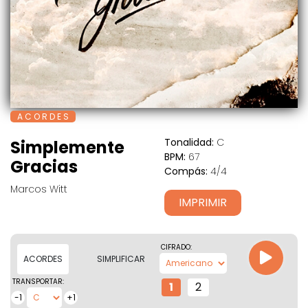
A C O R D E S
Tonalidad:
C
Simplemente
BPM:
67
Gracias
Compás:
4/4
Marcos Witt
IMPRIMIR
CIFRADO:
ACORDES
SIMPLIFICAR
TRANSPORTAR:
1
2
-1
+1