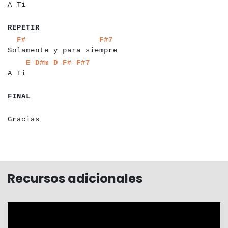
A Ti
a
a
a
a
a
a
REPETIR
a
a
a
a
a
a
a
a
a
a
a
a
a
a
a
a
a
a
a
a
a
a
a
a
a
a
a
a
a
F#
F#7
Solamente y para siempre
a
a
a
a
a
a
a
a
a
a
a
a
a
a
E
D#m
D
F#
F#7
A Ti
a
a
a
a
a
FINAL
a
a
a
a
a
a
a
a
a
a
a
Gracias
Recursos adicionales