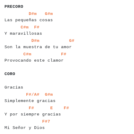
PRECORO
a
a
a
a
a
a
a
a
a
a
a
a
a
a
a
a
a
a
a
a
a
a
D#m
G#m
Las pequeñas cosas
a
a
a
a
a
a
a
a
a
a
a
a
a
a
a
a
a
a
C#m
F#
Y maravillosas
a
a
a
a
a
a
a
a
a
a
a
a
a
a
a
a
a
a
a
a
a
a
a
a
a
a
a
a
a
D#m
G#
Son la muestra de tu amor
a
a
a
a
a
a
a
a
a
a
a
a
a
a
a
a
a
a
a
a
a
a
a
a
a
a
C#m
F#
Provocando este clamor
a
a
a
a
CORO
a
a
a
a
a
a
a
a
a
a
Gracias
a
a
a
a
a
a
a
a
a
a
a
a
a
a
a
a
a
a
a
a
a
a
a
F#/A#
G#m
Simplemente gracias
a
a
a
a
a
a
a
a
a
a
a
a
a
a
a
a
a
a
a
a
a
a
a
a
a
a
a
a
F#
E
F#
Y por siempre gracias
a
a
a
a
a
a
a
a
a
a
a
a
a
a
a
a
a
F#7
Mi Señor y Dios