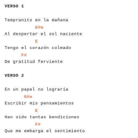
VERSO 1
a
a
a
a
a
a
a
a
a
a
a
a
a
a
a
a
a
a
a
a
a
a
a
a
a
a
Tempranito en la mañana
a
a
a
a
a
a
a
a
a
a
a
a
a
a
a
a
a
a
a
a
a
a
a
a
a
a
a
a
a
a
G#m
Al despertar el sol naciente
a
a
a
a
a
a
a
a
a
a
a
a
a
a
a
a
a
a
a
a
a
a
a
a
a
a
E
Tengo el corazón colmado
a
a
a
a
a
a
a
a
a
a
a
a
a
a
a
a
a
a
a
a
a
a
a
F#
De gratitud ferviente
a
a
a
a
a
a
a
VERSO 2
a
a
a
a
a
a
a
a
a
a
a
a
a
a
a
a
a
a
a
a
a
a
a
a
a
a
En un papel no lograría
a
a
a
a
a
a
a
a
a
a
a
a
a
a
a
a
a
a
a
a
a
a
a
a
a
a
G#m
Escribir mis pensamientos
a
a
a
a
a
a
a
a
a
a
a
a
a
a
a
a
a
a
a
a
a
a
a
a
a
a
a
a
a
E
Han sido tantas bendiciones
a
a
a
a
a
a
a
a
a
a
a
a
a
a
a
a
a
a
a
a
a
a
a
a
a
a
a
a
a
a
a
F#
Que me embarga el sentimiento
a
a
a
a
a
a
a