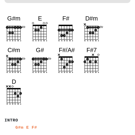
a
a
a
a
INTRO
a
a
a
a
a
a
a
a
a
a
G#m
E
F#
a
a
a
a
a
a
a