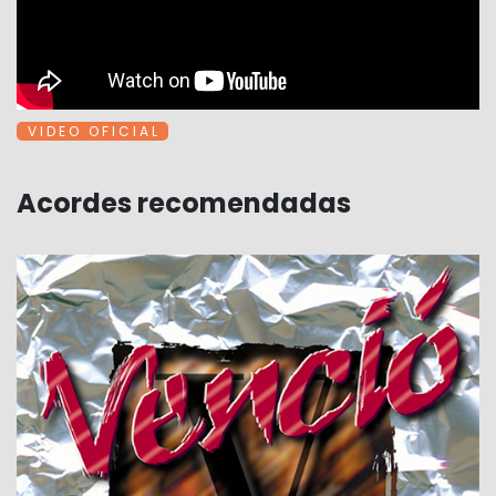
V I D E O O F I C I A L
Acordes recomendadas