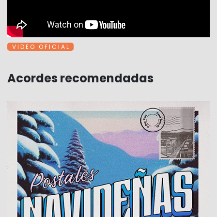
V I D E O O F I C I A L
Acordes recomendadas