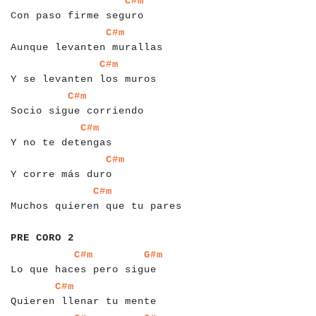
C#m
Con paso firme seguro
a
a
a
a
a
a
a
a
a
a
a
a
a
a
a
a
a
a
a
a
a
a
a
a
a
a
a
C#m
Aunque levanten murallas
a
a
a
a
a
a
a
a
a
a
a
a
a
a
a
a
a
a
a
a
a
a
a
a
a
a
C#m
Y se levanten los muros
a
a
a
a
a
a
a
a
a
a
a
a
a
a
a
a
a
a
a
a
a
a
a
a
C#m
Socio sigue corriendo
a
a
a
a
a
a
a
a
a
a
a
a
a
a
a
a
a
a
C#m
Y no te detengas
a
a
a
a
a
a
a
a
a
a
a
a
a
a
a
a
a
a
a
C#m
Y corre más duro
a
a
a
a
a
a
a
a
a
a
a
a
a
a
a
a
a
a
a
a
a
a
a
a
a
a
a
a
a
a
C#m
Muchos quieren que tu pares
a
a
a
a
a
a
a
a
a
a
PRE CORO 2
a
a
a
a
a
a
a
a
a
a
a
a
a
a
a
a
a
a
a
a
a
a
a
a
a
a
a
a
C#m
G#m
Lo que haces pero sigue
a
a
a
a
a
a
a
a
a
a
a
a
a
a
a
a
a
a
a
a
a
a
a
a
a
C#m
Quieren llenar tu mente