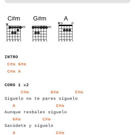
a
a
a
a
a
INTRO
a
a
a
a
a
C#m
G#m
a
a
a
a
C#m
A
a
a
a
a
a
a
a
a
a
CORO 1 x2
a
a
a
a
a
a
a
a
a
a
a
a
a
a
a
a
a
a
a
a
a
a
a
a
a
a
a
a
a
a
a
a
a
a
C#m
G#m
C#m
Síguelo no te pares síguelo
a
a
a
a
a
a
a
a
a
a
a
a
a
a
a
a
a
a
a
a
a
a
a
a
a
a
a
a
A
C#m
Aunque resbales síguelo
a
a
a
a
a
a
a
a
a
a
a
a
a
a
a
a
a
a
a
a
a
a
a
G#m
C#m
Sacúdete y síguelo
a
a
a
a
a
a
a
a
a
a
a
a
a
a
a
a
a
a
a
a
a
a
a
a
a
a
a
a
A
C#m