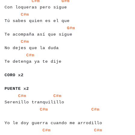
a
a
a
a
a
a
a
a
a
a
a
a
a
a
a
a
a
a
a
a
a
a
a
a
a
a
a
a
C#m
G#m
Con loqueras pero sigue
a
a
a
a
a
a
a
a
a
a
a
a
a
a
a
a
a
a
a
a
a
a
a
a
a
a
C#m
Tú sabes quien es el que
a
a
a
a
a
a
a
a
a
a
a
a
a
a
a
a
a
a
a
a
a
a
a
a
a
a
a
a
G#m
Te acompaña así que sigue
a
a
a
a
a
a
a
a
a
a
a
a
a
a
a
a
a
a
a
a
a
a
a
C#m
No dejes que la duda
a
a
a
a
a
a
a
a
a
a
a
a
a
a
a
a
a
a
a
a
a
a
a
a
C#m
Te detenga ya te dije
a
a
a
a
a
a
a
CORO x2
a
a
a
a
a
a
a
a
a
PUENTE x2
a
a
a
a
a
a
a
a
a
a
a
a
a
a
a
a
a
a
a
a
a
a
a
a
a
a
a
C#m
C#m
Serenillo tranquilillo
a
a
a
a
a
a
a
a
a
a
a
a
a
a
a
a
a
a
a
a
a
a
a
a
a
a
a
a
a
a
a
a
a
a
a
a
a
a
a
a
C#m
C#m
a
Yo le doy guerra cuando me arrodillo
a
a
a
a
a
a
a
a
a
a
a
a
a
a
a
a
a
a
a
a
a
a
a
a
a
a
a
a
a
a
a
a
a
a
a
a
a
a
a
a
C#m
C#m