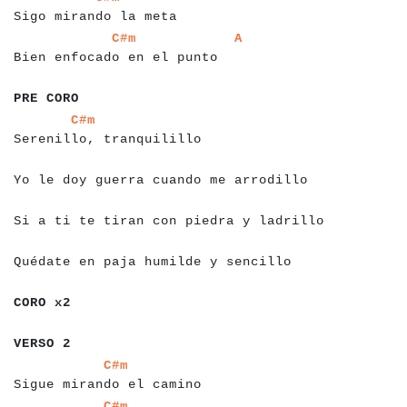
Sigo mirando la meta
a
a
a
a
a
a
a
a
a
a
a
a
a
a
a
a
a
a
a
a
a
a
a
a
a
a
a
a
a
a
a
C#m
A
Bien enfocado en el punto
a
a
a
a
a
a
a
a
a
PRE CORO
a
a
a
a
a
a
a
a
a
a
a
a
a
a
a
a
a
a
a
a
a
a
a
a
a
C#m
Serenillo, tranquilillo
a
a
a
a
a
a
a
a
a
a
a
a
a
a
a
a
a
a
a
a
a
a
a
a
a
a
a
a
a
a
a
a
a
a
a
a
Yo le doy guerra cuando me arrodillo
a
a
a
a
a
a
a
a
a
a
a
a
a
a
a
a
a
a
a
a
a
a
a
a
a
a
a
a
a
a
a
a
a
a
a
a
a
a
Si a ti te tiran con piedra y ladrillo
a
a
a
a
a
a
a
a
a
a
a
a
a
a
a
a
a
a
a
a
a
a
a
a
a
a
a
a
a
a
a
a
a
a
Quédate en paja humilde y sencillo
a
a
a
a
a
a
a
a
a
CORO x2
a
a
a
a
a
a
a
a
VERSO 2
a
a
a
a
a
a
a
a
a
a
a
a
a
a
a
a
a
a
a
a
a
a
a
a
a
a
C#m
Sigue mirando el camino
a
a
a
a
a
a
a
a
a
a
a
a
a
a
a
a
a
a
a
a
a
a
a
a
a
a
C#m