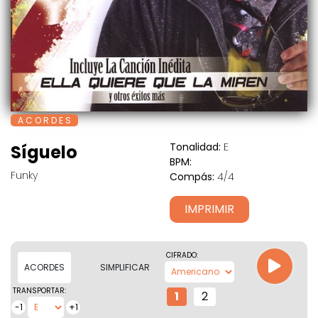
A C O R D E S
Tonalidad:
E
Síguelo
BPM:
Funky
Compás:
4/4
IMPRIMIR
CIFRADO:
ACORDES
SIMPLIFICAR
TRANSPORTAR:
1
2
-1
+1