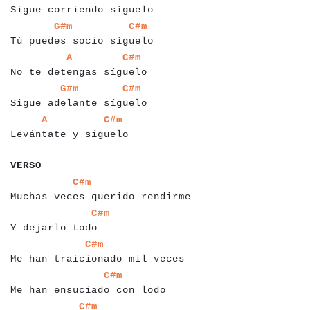
Sigue corriendo síguelo
a
a
a
a
a
a
a
a
a
a
a
a
a
a
a
a
a
a
a
a
a
a
a
a
a
a
a
a
G#m
C#m
Tú puedes socio síguelo
a
a
a
a
a
a
a
a
a
a
a
a
a
a
a
a
a
a
a
a
a
a
a
a
a
a
a
A
C#m
No te detengas síguelo
a
a
a
a
a
a
a
a
a
a
a
a
a
a
a
a
a
a
a
a
a
a
a
a
a
a
a
G#m
C#m
Sigue adelante síguelo
a
a
a
a
a
a
a
a
a
a
a
a
a
a
a
a
a
a
a
a
a
a
a
a
A
C#m
Levántate y síguelo
a
a
a
a
a
a
a
VERSO
a
a
a
a
a
a
a
a
a
a
a
a
a
a
a
a
a
a
a
a
a
a
a
a
a
a
a
a
a
a
a
C#m
Muchas veces querido rendirme
a
a
a
a
a
a
a
a
a
a
a
a
a
a
a
a
a
C#m
Y dejarlo todo
a
a
a
a
a
a
a
a
a
a
a
a
a
a
a
a
a
a
a
a
a
a
a
a
a
a
a
a
a
a
C#m
Me han traicionado mil veces
a
a
a
a
a
a
a
a
a
a
a
a
a
a
a
a
a
a
a
a
a
a
a
a
a
a
a
a
C#m
Me han ensuciado con lodo
a
a
a
a
a
a
a
a
a
a
a
a
a
a
a
a
a
a
a
a
a
a
a
a
C#m