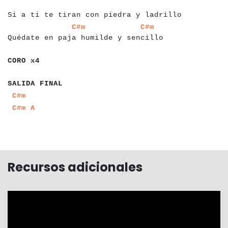
a
a
a
Si a ti te tiran con piedra y ladrillo
a
a
a
a
a
a
a
a
a
a
a
a
a
a
a
a
a
a
a
a
a
a
a
a
a
a
a
a
a
a
a
a
a
a
a
a
a
a
a
C#m
C#m
Quédate en paja humilde y sencillo
a
a
a
a
a
a
a
CORO x4
a
a
a
a
a
a
a
a
a
a
a
a
SALIDA FINAL
a
a
a
C#m
a
a
a
a
a
C#m
A
Recursos adicionales