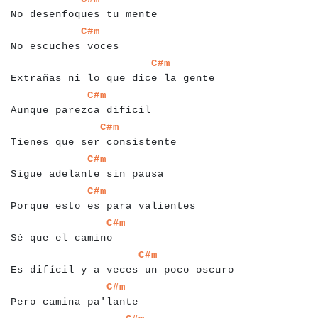
No desenfoques tu mente
a
a
a
a
a
a
a
a
a
a
a
a
a
a
a
a
a
a
a
C#m
No escuches voces
a
a
a
a
a
a
a
a
a
a
a
a
a
a
a
a
a
a
a
a
a
a
a
a
a
a
a
a
a
a
a
a
a
a
a
C#m
Extrañas ni lo que dice la gente
a
a
a
a
a
a
a
a
a
a
a
a
a
a
a
a
a
a
a
a
a
a
a
a
a
C#m
Aunque parezca difícil
a
a
a
a
a
a
a
a
a
a
a
a
a
a
a
a
a
a
a
a
a
a
a
a
a
a
a
a
a
C#m
Tienes que ser consistente
a
a
a
a
a
a
a
a
a
a
a
a
a
a
a
a
a
a
a
a
a
a
a
a
a
a
a
C#m
Sigue adelante sin pausa
a
a
a
a
a
a
a
a
a
a
a
a
a
a
a
a
a
a
a
a
a
a
a
a
a
a
a
a
a
a
a
C#m
Porque esto es para valientes
a
a
a
a
a
a
a
a
a
a
a
a
a
a
a
a
a
a
C#m
Sé que el camino
a
a
a
a
a
a
a
a
a
a
a
a
a
a
a
a
a
a
a
a
a
a
a
a
a
a
a
a
a
a
a
a
a
a
a
a
a
a
C#m
Es difícil y a veces un poco oscuro
a
a
a
a
a
a
a
a
a
a
a
a
a
a
a
a
a
a
a
a
a
a
C#m
Pero camina pa'lante
a
a
a
a
a
a
a
a
a
a
a
a
a
a
a
a
a
a
a
a
a
a
a
a