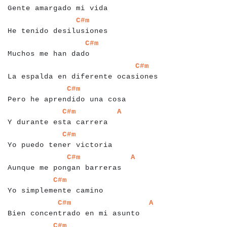
Gente amargado mi vida
a
a
a
a
a
a
a
a
a
a
a
a
a
a
a
a
a
a
a
a
a
a
a
a
a
C#m
He tenido desilusiones
a
a
a
a
a
a
a
a
a
a
a
a
a
a
a
a
a
a
a
a
a
C#m
Muchos me han dado
a
a
a
a
a
a
a
a
a
a
a
a
a
a
a
a
a
a
a
a
a
a
a
a
a
a
a
a
a
a
a
a
a
a
a
a
C#m
La espalda en diferente ocasiones
a
a
a
a
a
a
a
a
a
a
a
a
a
a
a
a
a
a
a
a
a
a
a
a
a
a
a
a
a
C#m
Pero he aprendido una cosa
a
a
a
a
a
a
a
a
a
a
a
a
a
a
a
a
a
a
a
a
a
a
a
a
a
a
a
a
C#m
A
Y durante esta carrera
a
a
a
a
a
a
a
a
a
a
a
a
a
a
a
a
a
a
a
a
a
a
a
a
a
a
C#m
Yo puedo tener victoria
a
a
a
a
a
a
a
a
a
a
a
a
a
a
a
a
a
a
a
a
a
a
a
a
a
a
a
a
a
a
a
C#m
A
Aunque me pongan barreras
a
a
a
a
a
a
a
a
a
a
a
a
a
a
a
a
a
a
a
a
a
a
a
a
C#m
Yo simplemente camino
a
a
a
a
a
a
a
a
a
a
a
a
a
a
a
a
a
a
a
a
a
a
a
a
a
a
a
a
a
a
a
a
a
a
a
C#m
A
Bien concentrado en mi asunto
a
a
a
a
a
a
a
a
a
a
a
a
a
a
a
a
a
a
a
a
a
a
a
C#m