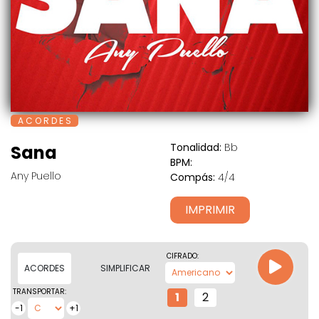
A C O R D E S
Tonalidad:
Bb
Sana
BPM:
Any Puello
Compás:
4/4
IMPRIMIR
CIFRADO:
ACORDES
SIMPLIFICAR
TRANSPORTAR:
1
2
-1
+1