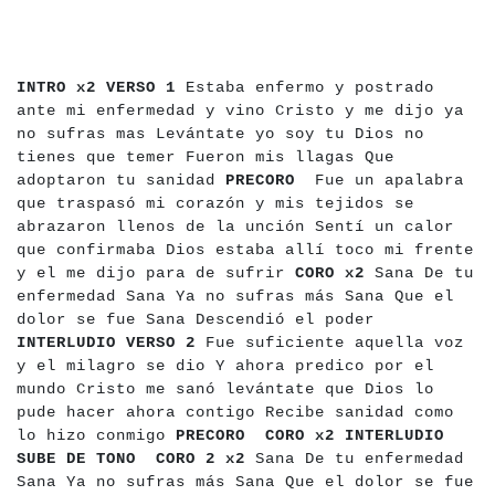
a
a
a
a
a
a
a
a
a
a
a
a
a
a
a
a
a
a
a
a
a
a
a
a
a
a
a
a
a
a
a
a
a
a
a
a
a
a
a
a
a
a
a
a
a
a
a
a
a
a
a
a
a
a
a
a
a
a
a
a
a
a
a
a
a
a
a
a
a
a
a
a
a
a
a
a
a
a
a
a
a
a
a
a
a
a
a
a
a
a
a
a
a
a
a
a
a
a
a
a
a
a
a
a
a
a
a
a
a
a
a
a
a
a
INTRO x2
VERSO 1
Estaba enfermo y postrado
ante mi enfermedad y vino Cristo y me dijo ya
no sufras mas Levántate yo soy tu Dios no
tienes que temer Fueron mis llagas Que
adoptaron tu sanidad
PRECORO
Fue un apalabra
que traspasó mi corazón y mis tejidos se
abrazaron llenos de la unción Sentí un calor
que confirmaba Dios estaba allí toco mi frente
y el me dijo para de sufrir
CORO x2
Sana De tu
enfermedad Sana Ya no sufras más Sana Que el
dolor se fue Sana Descendió el poder
INTERLUDIO
VERSO 2
Fue suficiente aquella voz
y el milagro se dio Y ahora predico por el
mundo Cristo me sanó levántate que Dios lo
pude hacer ahora contigo Recibe sanidad como
lo hizo conmigo
PRECORO
CORO x2
INTERLUDIO
SUBE DE TONO
CORO 2 x2
Sana De tu enfermedad
Sana Ya no sufras más Sana Que el dolor se fue