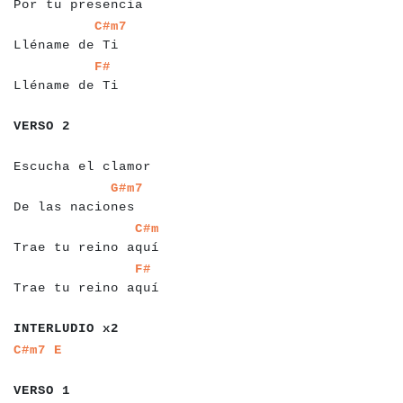
Por tu presencia
a
a
a
a
a
a
a
a
a
a
a
a
a
a
a
a
C#m7
Lléname de Ti
a
a
a
a
a
a
a
a
a
a
a
a
a
a
F#
Lléname de Ti
a
a
a
a
a
a
a
VERSO 2
a
a
a
a
a
a
a
a
a
a
a
a
a
a
a
a
a
a
a
a
a
Escucha el clamor
a
a
a
a
a
a
a
a
a
a
a
a
a
a
a
a
a
G#m7
De las naciones
a
a
a
a
a
a
a
a
a
a
a
a
a
a
a
a
a
a
a
a
a
C#m
Trae tu reino aquí
a
a
a
a
a
a
a
a
a
a
a
a
a
a
a
a
a
a
a
a
F#
Trae tu reino aquí
a
a
a
a
a
a
a
a
a
a
a
a
INTERLUDIO x2
a
a
a
a
a
a
a
C#m7
E
a
a
a
a
a
a
a
VERSO 1