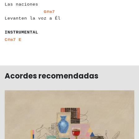
Las naciones
a
a
a
a
a
a
a
a
a
a
a
a
a
a
a
a
a
a
a
a
a
a
G#m7
Levanten la voz a Él
a
a
a
a
a
a
a
a
a
a
a
a
INSTRUMENTAL
a
a
a
a
a
a
a
a
C#m7
E
Acordes recomendadas