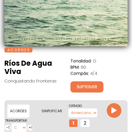
A C O R D E S
Tonalidad:
G
Ríos De Agua
BPM:
80
Viva
Compás:
4/4
Conquistando Fronteras
IMPRIMIR
CIFRADO:
ACORDES
SIMPLIFICAR
TRANSPORTAR:
1
2
-1
+1