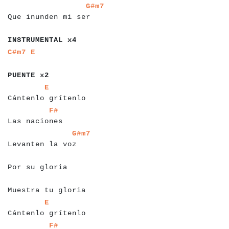
a
a
a
a
a
a
a
a
a
a
a
a
a
a
a
a
a
a
a
a
G#m7
Que inunden mi ser
a
a
a
a
a
a
a
a
a
a
a
a
a
a
INSTRUMENTAL x4
a
a
a
a
a
a
a
C#m7
E
a
a
a
a
a
a
a
a
PUENTE x2
a
a
a
a
a
a
a
a
a
a
a
a
a
a
a
a
a
a
E
Cántenlo grítenlo
a
a
a
a
a
a
a
a
a
a
a
a
a
a
F#
Las naciones
a
a
a
a
a
a
a
a
a
a
a
a
a
a
a
a
a
G#m7
Levanten la voz
a
a
a
a
a
a
a
a
a
a
a
a
a
Por su gloria
a
a
a
a
a
a
a
a
a
a
a
a
a
a
a
a
Muestra tu gloria
a
a
a
a
a
a
a
a
a
a
a
a
a
a
a
a
a
a
E
Cántenlo grítenlo
a
a
a
a
a
a
a
a
a
a
a
a
a
a
F#