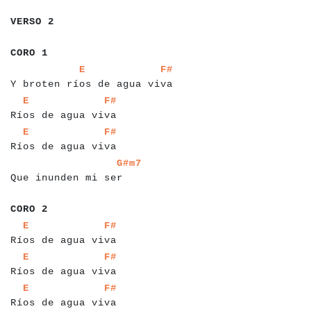
a
a
a
a
a
a
a
VERSO 2
a
a
a
a
a
a
CORO 1
a
a
a
a
a
a
a
a
a
a
a
a
a
a
a
a
a
a
a
a
a
a
a
a
a
a
a
a
a
a
E
F#
Y broten ríos de agua viva
a
a
a
a
a
a
a
a
a
a
a
a
a
a
a
a
a
a
a
a
a
E
F#
Ríos de agua viva
a
a
a
a
a
a
a
a
a
a
a
a
a
a
a
a
a
a
a
a
E
F#
Ríos de agua viva
a
a
a
a
a
a
a
a
a
a
a
a
a
a
a
a
a
a
a
a
G#m7
Que inunden mi ser
a
a
a
a
a
CORO 2
a
a
a
a
a
a
a
a
a
a
a
a
a
a
a
a
a
a
a
a
a
E
F#
Ríos de agua viva
a
a
a
a
a
a
a
a
a
a
a
a
a
a
a
a
a
a
a
a
a
E
F#
Ríos de agua viva
a
a
a
a
a
a
a
a
a
a
a
a
a
a
a
a
a
a
a
a
E
F#
Ríos de agua viva