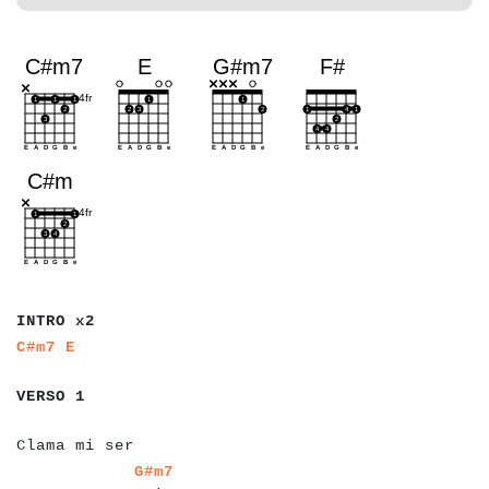
a
a
a
a
a
a
a
INTRO x2
a
a
a
a
a
a
a
C#m7
E
a
a
a
a
a
a
a
VERSO 1
a
a
a
a
a
a
a
a
a
a
a
a
a
a
a
a
a
Clama mi ser
a
a
a
a
a
a
a
a
a
a
a
a
a
a
a
a
a
a
G#m7