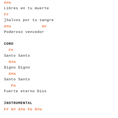
a
a
a
a
a
a
a
a
a
a
a
a
a
a
a
a
a
a
a
a
a
A#m
Libres en tu muerte
a
a
a
a
a
a
a
a
a
a
a
a
a
a
a
a
a
a
a
a
a
a
a
F#
]Salvos por tu sangre
a
a
a
a
a
a
a
a
a
a
a
a
a
a
a
a
a
a
a
a
a
A#m
G#
Poderoso vencedor
a
a
a
a
CORO
a
a
a
a
a
a
a
a
a
a
a
a
a
F#
Santo Santo
a
a
a
a
a
a
a
a
a
a
a
a
a
G#m
Digno Digno
a
a
a
a
a
a
a
a
a
a
a
a
a
A#m
Santo Santo
a
a
a
a
a
a
a
a
a
a
a
a
a
a
a
a
a
a
a
a
Fm
Fuerte eterno Dios
a
a
a
a
a
a
a
a
a
a
a
a
INSTRUMENTAL
a
a
a
a
a
a
a
a
a
a
F#
G#
A#m
Fm
D#m