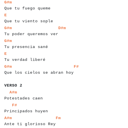
a
a
a
a
a
a
a
a
a
a
a
a
a
a
a
a
a
a
a
a
a
G#m
Que tu fuego queme
a
a
a
a
a
a
a
a
a
a
a
a
a
a
a
a
a
a
a
a
a
a
E
Que tu viento sople
a
a
a
a
a
a
a
a
a
a
a
a
a
a
a
a
a
a
a
a
a
a
a
a
a
a
G#m
D#m
Tu poder queremos ver
a
a
a
a
a
a
a
a
a
a
a
a
a
a
a
a
a
a
a
G#m
Tu presencia sané
a
a
a
a
a
a
a
a
a
a
a
a
a
a
a
a
a
a
a
E
Tu verdad liberé
a
a
a
a
a
a
a
a
a
a
a
a
a
a
a
a
a
a
a
a
a
a
a
a
a
a
a
a
a
a
a
a
G#m
F#
Que los cielos se abran hoy
a
a
a
a
a
a
VERSO 2
a
a
a
a
a
a
a
a
a
a
a
a
a
a
a
a
a
A#m
Potestades caen
a
a
a
a
a
a
a
a
a
a
a
a
a
a
a
a
a
a
a
F#
Principados huyen
a
a
a
a
a
a
a
a
a
a
a
a
a
a
a
a
a
a
a
a
a
a
a
a
a
A#m
Fm
Ante ti glorioso Rey