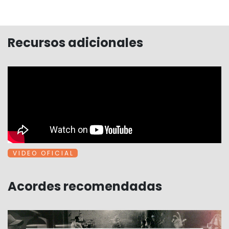
Recursos adicionales
V I D E O O F I C I A L
Acordes recomendadas