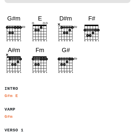
a
a
a
a
a
INTRO
a
a
a
a
G#m
E
a
a
a
a
VAMP
a
a
G#m
a
a
a
a
a
a
VERSO 1