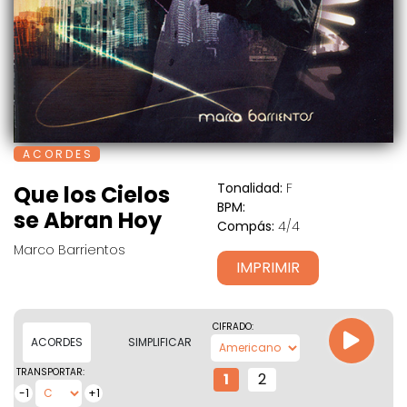
A C O R D E S
Tonalidad:
F
Que los Cielos
BPM:
se Abran Hoy
Compás:
4/4
Marco Barrientos
IMPRIMIR
CIFRADO:
ACORDES
SIMPLIFICAR
TRANSPORTAR:
1
2
-1
+1