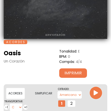
A C O R D E S
Tonalidad:
E
Oasis
BPM:
0
Un Corazón
Compás:
4/4
IMPRIMIR
CIFRADO:
ACORDES
SIMPLIFICAR
TRANSPORTAR:
1
2
-1
+1