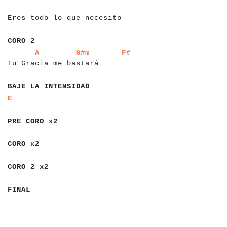
a
a
a
a
a
a
a
a
a
a
a
a
a
a
a
a
a
a
a
a
a
a
a
a
Eres todo lo que necesito
a
a
a
a
a
a
CORO 2
a
a
a
a
a
a
a
a
a
a
a
a
a
a
a
a
a
a
a
a
a
a
a
a
a
a
a
a
a
a
a
A
G#m
F#
Tu Gracia me bastará
a
a
a
a
a
a
a
a
a
a
a
a
a
a
a
a
a
BAJE LA INTENSIDAD
a
a
E
a
a
a
a
a
a
a
a
a
a
a
PRE CORO x2
a
a
a
a
a
a
a
CORO x2
a
a
a
a
a
a
a
a
a
CORO 2 x2
a
a
a
a
a
FINAL