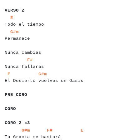
a
a
a
a
a
a
VERSO 2
a
a
a
a
a
a
a
a
a
a
a
a
a
a
a
a
a
E
Todo el tiempo
a
a
a
a
a
a
a
a
a
a
a
G#m
Permanece
a
a
a
a
a
a
a
a
a
a
a
a
a
a
a
a
a
Nunca cambias
a
a
a
a
a
a
a
a
a
a
a
a
a
a
a
a
a
F#
Nunca fallarás
a
a
a
a
a
a
a
a
a
a
a
a
a
a
a
a
a
a
a
a
a
a
a
a
a
a
a
a
a
a
a
a
a
a
a
a
a
E
G#m
El Desierto vuelves un Oasis
a
a
a
a
a
a
a
a
PRE CORO
a
a
a
a
CORO
a
a
a
a
a
a
a
a
CORO 2 x3
a
a
a
a
a
a
a
a
a
a
a
a
a
a
a
a
a
a
a
a
a
a
a
a
a
a
a
a
a
a
a
a
a
G#m
F#
E
Tu Gracia me bastará