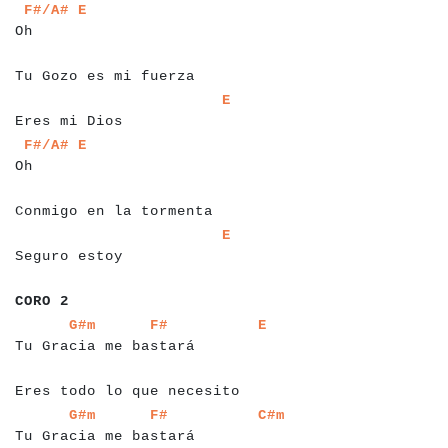
a
a
a
a
a
a
a
a
a
a
F#/A#
E
Oh
a
a
a
a
a
a
a
a
a
a
a
a
a
a
a
a
a
a
a
a
a
Tu Gozo es mi fuerza
a
a
a
a
a
a
a
a
a
a
a
a
a
a
a
a
a
a
a
a
a
a
a
a
a
a
E
Eres mi Dios
a
a
a
a
a
a
a
a
a
a
F#/A#
E
Oh
a
a
a
a
a
a
a
a
a
a
a
a
a
a
a
a
a
a
a
a
a
a
a
Conmigo en la tormenta
a
a
a
a
a
a
a
a
a
a
a
a
a
a
a
a
a
a
a
a
a
a
a
a
a
a
E
Seguro estoy
a
a
a
a
a
a
CORO 2
a
a
a
a
a
a
a
a
a
a
a
a
a
a
a
a
a
a
a
a
a
a
a
a
a
a
a
a
a
a
a
a
a
G#m
F#
E
Tu Gracia me bastará
a
a
a
a
a
a
a
a
a
a
a
a
a
a
a
a
a
a
a
a
a
a
a
a
Eres todo lo que necesito
a
a
a
a
a
a
a
a
a
a
a
a
a
a
a
a
a
a
a
a
a
a
a
a
a
a
a
a
a
a
a
a
a
G#m
F#
C#m
Tu Gracia me bastará