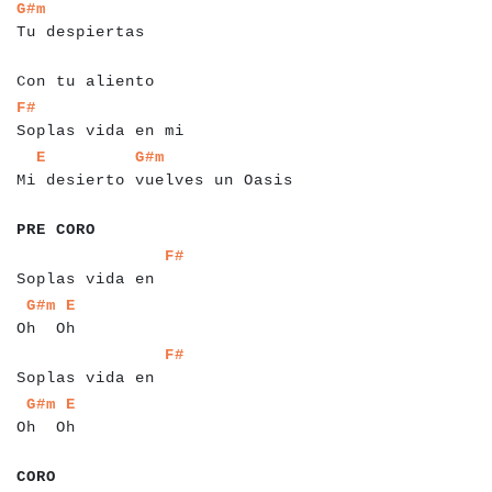
a
a
a
a
a
a
a
a
a
a
a
a
a
a
a
a
a
G#m
Tu despiertas
a
a
a
a
a
a
a
a
a
a
a
a
a
a
a
a
a
a
a
Con tu aliento
a
a
a
a
a
a
a
a
a
a
a
a
a
a
a
a
a
a
a
F#
Soplas vida en mi
a
a
a
a
a
a
a
a
a
a
a
a
a
a
a
a
a
a
a
a
a
a
a
a
a
a
a
a
a
a
a
a
a
a
a
a
E
G#m
Mi desierto vuelves un Oasis
a
a
a
a
a
a
a
a
a
PRE CORO
a
a
a
a
a
a
a
a
a
a
a
a
a
a
a
a
a
F#
Soplas vida en
a
a
a
a
a
a
a
a
a
a
G#m
E
Oh Oh
a
a
a
a
a
a
a
a
a
a
a
a
a
a
a
a
a
F#
Soplas vida en
a
a
a
a
a
a
a
a
a
a
G#m
E
Oh Oh
a
a
a
CORO