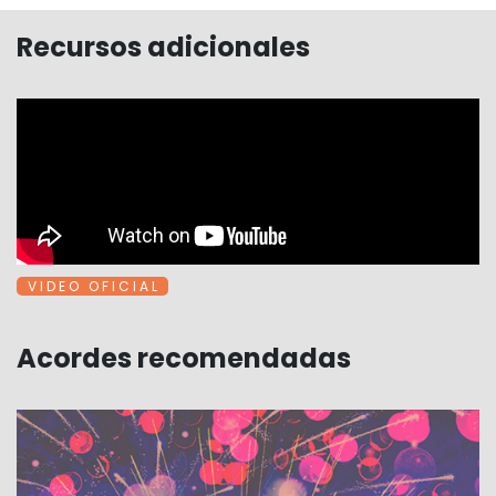
Recursos adicionales
V I D E O O F I C I A L
Acordes recomendadas