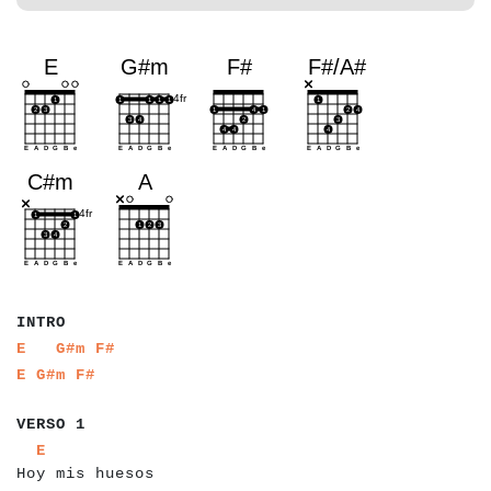
a
a
a
a
INTRO
a
a
a
a
a
a
a
a
a
a
E
G#m
F#
a
a
a
a
a
a
E
G#m
F#
a
a
a
a
a
a
VERSO 1
a
a
a
a
a
a
a
a
a
a
a
a
a
a
a
a
a
E
Hoy mis huesos