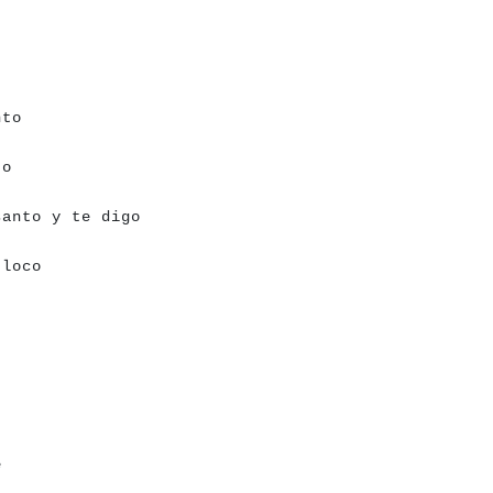
a
a
a
a
a
a
a
a
nto
a
a
a
a
a
a
to
a
a
a
a
a
a
a
a
a
a
a
a
a
a
a
a
a
a
a
santo y te digo
a
a
a
a
a
a
a
a
a
a
a
 loco
a
a
a
a
a
a
a
a
a
a
a
a
e
a
a
a
a