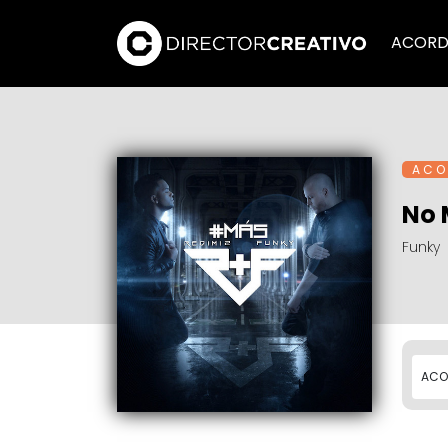
ACORD
A C O 
No 
Funky
ACO