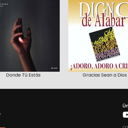
Donde Tú Estás
Gracias Sean a Dios
Ún
o
co