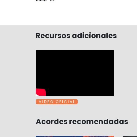
Recursos adicionales
V I D E O O F I C I A L
Acordes recomendadas