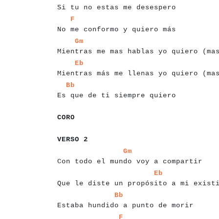
Si tu no estas me desespero
a
a
a
a
a
a
a
a
a
a
a
a
a
a
a
a
a
a
a
a
a
a
a
a
a
a
a
a
a
F
No me conformo y quiero más
a
a
a
a
a
a
a
a
a
a
a
a
a
a
a
a
a
a
a
a
a
a
a
a
a
a
a
a
a
a
a
a
a
a
Gm
Mientras me mas hablas yo quiero (ma
a
a
a
a
a
a
a
a
a
a
a
a
a
a
a
a
a
a
a
a
a
a
a
a
a
a
a
a
a
a
a
a
a
a
Eb
Mientras más me llenas yo quiero (ma
a
a
a
a
a
a
a
a
a
a
a
a
a
a
a
a
a
a
a
a
a
a
a
a
a
a
a
a
a
Bb
Es que de ti siempre quiero
a
a
a
a
a
a
CORO
a
a
a
a
a
a
a
a
VERSO 2
a
a
a
a
a
a
a
a
a
a
a
a
a
a
a
a
a
a
a
a
a
a
a
a
a
a
a
a
a
a
a
a
a
a
Gm
Con todo el mundo voy a compartir
a
a
a
a
a
a
a
a
a
a
a
a
a
a
a
a
a
a
a
a
a
a
a
a
a
a
a
a
a
a
a
a
a
a
Eb
Que le diste un propósito a mi exist
a
a
a
a
a
a
a
a
a
a
a
a
a
a
a
a
a
a
a
a
a
a
a
a
a
a
a
a
a
a
a
a
a
a
Bb
Estaba hundido a punto de morir
a
a
a
a
a
a
a
a
a
a
a
a
a
a
a
a
a
a
a
a
a
a
a
a
a
a
a
a
a
a
a
a
a
a
a
F