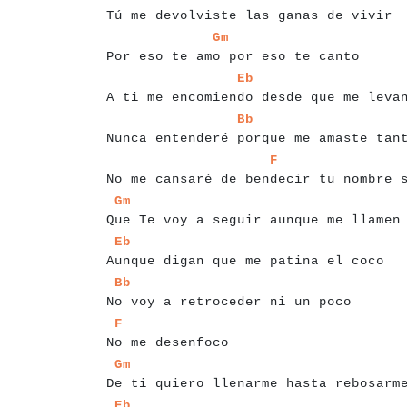
Tú me devolviste las ganas de vivir
a
a
a
a
a
a
a
a
a
a
a
a
a
a
a
a
a
a
a
a
a
a
a
a
a
a
a
a
a
a
a
a
a
Gm
Por eso te amo por eso te canto
a
a
a
a
a
a
a
a
a
a
a
a
a
a
a
a
a
a
a
a
a
a
a
a
a
a
a
a
a
a
a
a
a
a
Eb
A ti me encomiendo desde que me leva
a
a
a
a
a
a
a
a
a
a
a
a
a
a
a
a
a
a
a
a
a
a
a
a
a
a
a
a
a
a
a
a
a
a
Bb
Nunca entenderé porque me amaste tan
a
a
a
a
a
a
a
a
a
a
a
a
a
a
a
a
a
a
a
a
a
a
a
a
a
a
a
a
a
a
a
a
a
a
a
F
No me cansaré de bendecir tu nombre 
a
a
a
a
a
a
a
a
a
a
a
a
a
a
a
a
a
a
a
a
a
a
a
a
a
a
a
a
a
a
a
a
a
a
Gm
Que Te voy a seguir aunque me llamen
a
a
a
a
a
a
a
a
a
a
a
a
a
a
a
a
a
a
a
a
a
a
a
a
a
a
a
a
a
a
a
a
a
a
Eb
Aunque digan que me patina el coco
a
a
a
a
a
a
a
a
a
a
a
a
a
a
a
a
a
a
a
a
a
a
a
a
a
a
a
a
a
a
a
a
a
a
Bb
No voy a retroceder ni un poco
a
a
a
a
a
a
a
a
a
a
a
a
a
a
a
a
a
a
F
No me desenfoco
a
a
a
a
a
a
a
a
a
a
a
a
a
a
a
a
a
a
a
a
a
a
a
a
a
a
a
a
a
a
a
a
a
a
Gm
De ti quiero llenarme hasta rebosarm
a
a
a
a
a
a
a
a
a
a
a
a
a
a
a
a
a
a
a
a
a
a
a
a
a
a
a
a
a
a
a
a
a
a
Eb