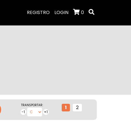
REGISTRO
LOGIN
0
TRANSPORTAR:
1
2
-1
+1