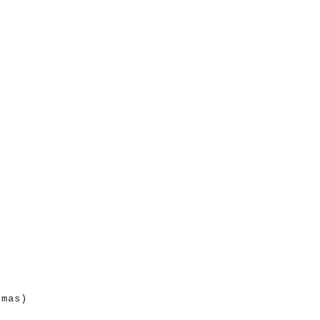
a
a
a
a
a
a
a
a
a
a
a
a
a
a
a
(mas)