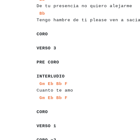
De tu presencia no quiero alejarme
a
a
a
a
a
a
a
a
a
a
a
a
a
a
a
a
a
a
a
a
a
a
a
a
a
a
a
a
a
a
a
a
a
a
Bb
Tengo hambre de ti please ven a saci
a
a
a
a
a
CORO
a
a
a
a
a
a
a
VERSO 3
a
a
a
a
a
a
a
a
a
PRE CORO
a
a
a
a
a
a
a
a
a
a
a
INTERLUDIO
a
a
a
a
a
a
a
a
a
a
a
a
a
a
a
a
a
a
a
a
a
a
a
Gm
Eb
Bb
F
Cuanto te amo
a
a
a
a
a
a
a
a
a
Gm
Eb
Bb
F
a
a
a
a
a
a
CORO
a
a
a
a
a
a
a
a
VERSO 1
a
a
a
a
a
a
a
a
CORO x2