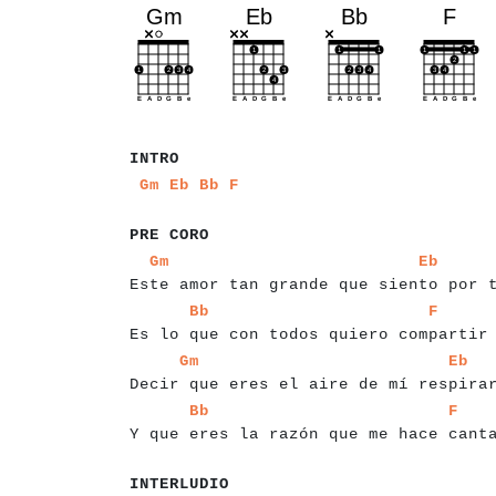
a
a
a
a
a
INTRO
a
a
a
a
a
a
a
a
a
Gm
Eb
Bb
F
a
a
a
a
a
a
a
a
a
PRE CORO
a
a
a
a
a
a
a
a
a
a
a
a
a
a
a
a
a
a
a
a
a
a
a
a
a
a
a
a
a
a
a
a
Gm
Eb
Este amor tan grande que siento por
a
a
a
a
a
a
a
a
a
a
a
a
a
a
a
a
a
a
a
a
a
a
a
a
a
a
a
a
a
a
a
a
a
Bb
F
Es lo que con todos quiero compartir
a
a
a
a
a
a
a
a
a
a
a
a
a
a
a
a
a
a
a
a
a
a
a
a
a
a
a
a
a
a
a
a
Gm
Eb
Decir que eres el aire de mí respir
a
a
a
a
a
a
a
a
a
a
a
a
a
a
a
a
a
a
a
a
a
a
a
a
a
a
a
a
a
a
a
a
a
Bb
F
Y que eres la razón que me hace cant
a
a
a
a
a
a
a
a
a
a
a
INTERLUDIO