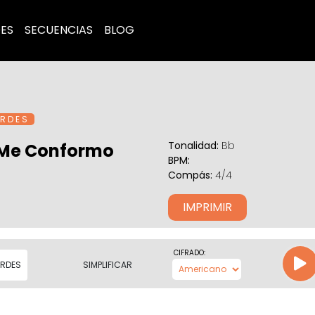
ES
SECUENCIAS
BLOG
R D E S
Tonalidad:
Bb
Me Conformo
BPM:
Compás:
4/4
IMPRIMIR
CIFRADO:
RDES
SIMPLIFICAR