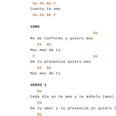
a
a
a
a
a
a
a
a
a
a
a
a
a
a
a
a
a
a
a
a
a
a
a
Gm
Eb
Bb
F
Cuanto te amo
a
a
a
a
a
a
a
a
a
Gm
Eb
Bb
F
a
a
a
a
a
a
CORO
a
a
a
a
a
a
a
a
a
a
a
a
a
a
a
a
a
a
a
a
a
a
a
a
a
a
a
a
a
a
a
Gm
No me conformo y quiero más
a
a
a
a
a
a
a
a
a
a
a
a
a
a
a
a
a
a
Eb
Bb
Mas mas de ti
a
a
a
a
a
a
a
a
a
a
a
a
a
a
a
a
a
a
a
a
a
a
a
a
a
a
a
a
a
a
a
a
a
F
Gm
De tu presencia quiero mas
a
a
a
a
a
a
a
a
a
a
a
a
a
a
a
a
a
a
Eb
Bb
Mas mas de ti
a
a
a
a
a
a
a
VERSO 1
a
a
a
a
a
a
a
a
a
a
a
a
a
a
a
a
a
a
a
a
a
a
a
a
a
a
a
a
a
a
a
a
a
a
Gm
Cada día yo te amo y te anhelo (mas)
a
a
a
a
a
a
a
a
a
a
a
a
a
a
a
a
a
a
a
a
a
a
a
a
a
a
a
a
a
a
a
a
a
a
Eb
De tu amor y tu presencia yo quiero 
a
a
a
a
a
a
a
a
a
a
a
a
a
a
a
a
a
a
a
a
a
a
a
a
a
a
a
a
a
a
Bb