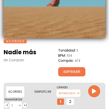
A C O R D E S
Tonalidad:
E
Nadie más
BPM:
104
Un Corazón
Compás:
4/4
IMPRIMIR
CIFRADO:
ACORDES
SIMPLIFICAR
TRANSPORTAR:
1
2
-1
+1