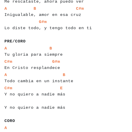
Me rescataste, ahora puedo ver
a
a
a
a
a
a
a
a
a
a
a
a
a
a
a
a
a
a
a
a
a
a
a
a
a
a
a
a
a
a
a
a
a
a
a
A
B
C#m
Inigualable, amor en esa cruz
a
a
a
a
a
a
a
a
a
a
a
a
a
a
a
a
a
a
a
a
a
a
a
a
a
a
a
a
a
a
a
a
a
a
a
G#m
Lo diste todo, y tengo todo en ti
a
a
a
a
a
a
a
PRE/CORO
a
a
a
a
a
a
a
a
a
a
a
a
a
a
a
a
a
a
a
a
a
a
a
a
a
a
A
B
Tu gloria para siempre
a
a
a
a
a
a
a
a
a
a
a
a
a
a
a
a
a
a
a
a
a
a
a
a
a
C#m
G#m
En Cristo resplandece
a
a
a
a
a
a
a
a
a
a
a
a
a
a
a
a
a
a
a
a
a
a
a
a
a
a
a
a
a
a
A
B
Todo cambia en un instante
a
a
a
a
a
a
a
a
a
a
a
a
a
a
a
a
a
a
a
a
a
a
a
a
a
a
a
C#m
E
Y no quiero a nadie más
a
a
a
a
a
a
a
a
a
a
a
a
a
a
a
a
a
a
a
a
a
a
Y no quiero a nadie más
a
a
a
CORO
a
a
a
a
a
a
a
a
a
a
a
a
a
a
a
a
a
a
a
a
a
a
a
a
a
a
A