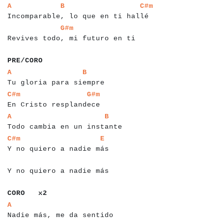
a
a
a
a
a
a
a
a
a
a
a
a
a
a
a
a
a
a
a
a
a
a
a
a
a
a
a
a
a
a
a
a
a
a
a
a
a
a
A
B
C#m
Incomparable, lo que en ti hallé
a
a
a
a
a
a
a
a
a
a
a
a
a
a
a
a
a
a
a
a
a
a
a
a
a
a
a
a
a
a
a
G#m
Revives todo, mi futuro en ti
a
a
a
a
a
a
a
PRE/CORO
a
a
a
a
a
a
a
a
a
a
a
a
a
a
a
a
a
a
a
a
a
a
a
a
a
a
A
B
Tu gloria para siempre
a
a
a
a
a
a
a
a
a
a
a
a
a
a
a
a
a
a
a
a
a
a
a
a
a
C#m
G#m
En Cristo resplandece
a
a
a
a
a
a
a
a
a
a
a
a
a
a
a
a
a
a
a
a
a
a
a
a
a
a
a
a
a
a
A
B
Todo cambia en un instante
a
a
a
a
a
a
a
a
a
a
a
a
a
a
a
a
a
a
a
a
a
a
a
a
a
a
a
C#m
E
Y no quiero a nadie más
a
a
a
a
a
a
a
a
a
a
a
a
a
a
a
a
a
a
a
a
a
a
Y no quiero a nadie más
a
a
a
a
a
a
a
a
CORO x2
a
a
a
a
a
a
a
a
a
a
a
a
a
a
a
a
a
a
a
a
a
a
a
a
a
a
A
Nadie más, me da sentido