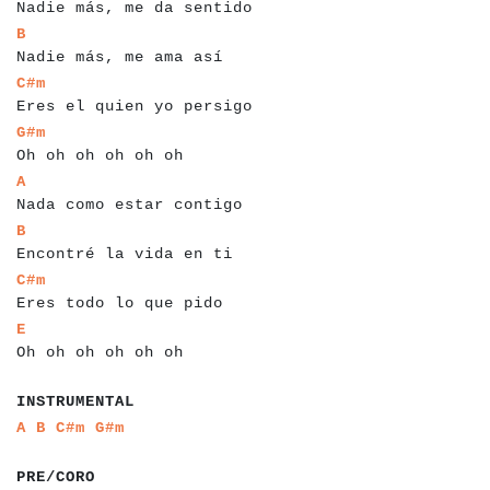
Nadie más, me da sentido
a
a
a
a
a
a
a
a
a
a
a
a
a
a
a
a
a
a
a
a
a
a
a
B
Nadie más, me ama así
a
a
a
a
a
a
a
a
a
a
a
a
a
a
a
a
a
a
a
a
a
a
a
a
a
a
C#m
Eres el quien yo persigo
a
a
a
a
a
a
a
a
a
a
a
a
a
a
a
a
a
a
a
G#m
Oh oh oh oh oh oh
a
a
a
a
a
a
a
a
a
a
a
a
a
a
a
a
a
a
a
a
a
a
a
a
a
A
Nada como estar contigo
a
a
a
a
a
a
a
a
a
a
a
a
a
a
a
a
a
a
a
a
a
a
a
a
B
Encontré la vida en ti
a
a
a
a
a
a
a
a
a
a
a
a
a
a
a
a
a
a
a
a
a
a
a
C#m
Eres todo lo que pido
a
a
a
a
a
a
a
a
a
a
a
a
a
a
a
a
a
a
a
E
Oh oh oh oh oh oh
a
a
a
a
a
a
a
a
a
a
a
INSTRUMENTAL
a
a
a
a
a
a
a
a
A
B
C#m
G#m
a
a
a
a
a
a
a
PRE/CORO