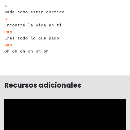
a
a
a
a
a
a
a
a
a
a
a
a
a
a
a
a
a
a
a
a
a
a
a
a
a
A
Nada como estar contigo
a
a
a
a
a
a
a
a
a
a
a
a
a
a
a
a
a
a
a
a
a
a
a
a
B
Encontré la vida en ti
a
a
a
a
a
a
a
a
a
a
a
a
a
a
a
a
a
a
a
a
a
a
a
C#m
Eres todo lo que pido
a
a
a
a
a
a
a
a
a
a
a
a
a
a
a
a
a
a
a
G#m
Oh oh oh oh oh oh
Recursos adicionales