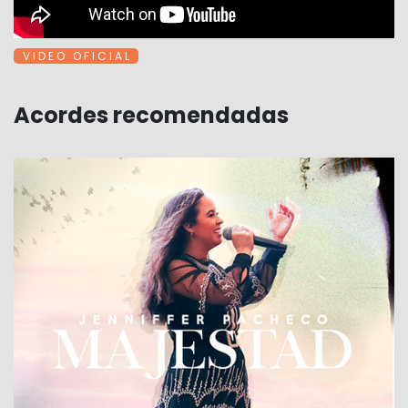
V I D E O O F I C I A L
Acordes recomendadas