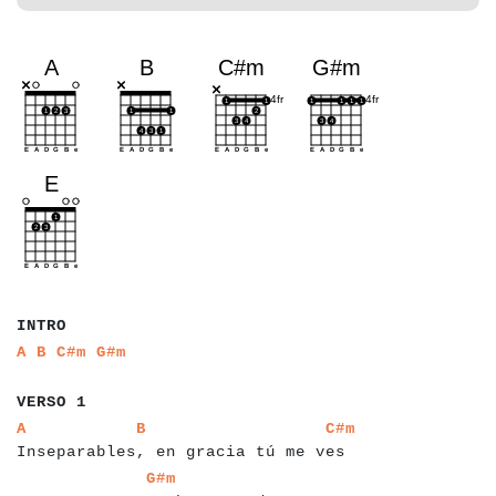
a
a
a
a
a
INTRO
a
a
a
a
a
a
a
a
A
B
C#m
G#m
a
a
a
a
a
a
VERSO 1
a
a
a
a
a
a
a
a
a
a
a
a
a
a
a
a
a
a
a
a
a
a
a
a
a
a
a
a
a
a
a
a
a
a
a
a
a
a
a
A
B
C#m
Inseparables, en gracia tú me ves
a
a
a
a
a
a
a
a
a
a
a
a
a
a
a
a
a
a
a
a
a
a
a
a
a
a
a
a
a
a
a
a
G#m