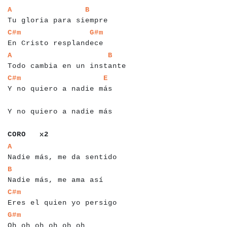
a
a
a
a
a
a
a
a
a
a
a
a
a
a
a
a
a
a
a
a
a
a
a
a
a
a
A
B
Tu gloria para siempre
a
a
a
a
a
a
a
a
a
a
a
a
a
a
a
a
a
a
a
a
a
a
a
a
a
C#m
G#m
En Cristo resplandece
a
a
a
a
a
a
a
a
a
a
a
a
a
a
a
a
a
a
a
a
a
a
a
a
a
a
a
a
a
a
A
B
Todo cambia en un instante
a
a
a
a
a
a
a
a
a
a
a
a
a
a
a
a
a
a
a
a
a
a
a
a
a
a
a
C#m
E
Y no quiero a nadie más
a
a
a
a
a
a
a
a
a
a
a
a
a
a
a
a
a
a
a
a
a
a
Y no quiero a nadie más
a
a
a
a
a
a
a
a
CORO x2
a
a
a
a
a
a
a
a
a
a
a
a
a
a
a
a
a
a
a
a
a
a
a
a
a
a
A
Nadie más, me da sentido
a
a
a
a
a
a
a
a
a
a
a
a
a
a
a
a
a
a
a
a
a
a
a
B
Nadie más, me ama así
a
a
a
a
a
a
a
a
a
a
a
a
a
a
a
a
a
a
a
a
a
a
a
a
a
a
C#m
Eres el quien yo persigo
a
a
a
a
a
a
a
a
a
a
a
a
a
a
a
a
a
a
a
G#m
Oh oh oh oh oh oh