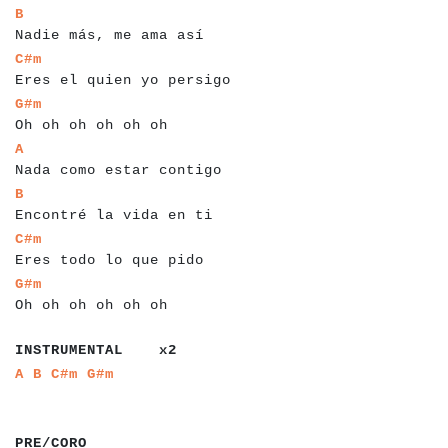
a
a
a
a
a
a
a
a
a
a
a
a
a
a
a
a
a
a
a
a
a
a
a
B
Nadie más, me ama así
a
a
a
a
a
a
a
a
a
a
a
a
a
a
a
a
a
a
a
a
a
a
a
a
a
a
C#m
Eres el quien yo persigo
a
a
a
a
a
a
a
a
a
a
a
a
a
a
a
a
a
a
a
G#m
Oh oh oh oh oh oh
a
a
a
a
a
a
a
a
a
a
a
a
a
a
a
a
a
a
a
a
a
a
a
a
a
A
Nada como estar contigo
a
a
a
a
a
a
a
a
a
a
a
a
a
a
a
a
a
a
a
a
a
a
a
a
B
Encontré la vida en ti
a
a
a
a
a
a
a
a
a
a
a
a
a
a
a
a
a
a
a
a
a
a
a
C#m
Eres todo lo que pido
a
a
a
a
a
a
a
a
a
a
a
a
a
a
a
a
a
a
a
G#m
Oh oh oh oh oh oh
a
a
a
a
a
a
a
a
a
a
a
a
a
a
a
a
a
INSTRUMENTAL x2
a
a
a
a
a
a
a
a
A
B
C#m
G#m
a
a
a
a
a
a
a
PRE/CORO