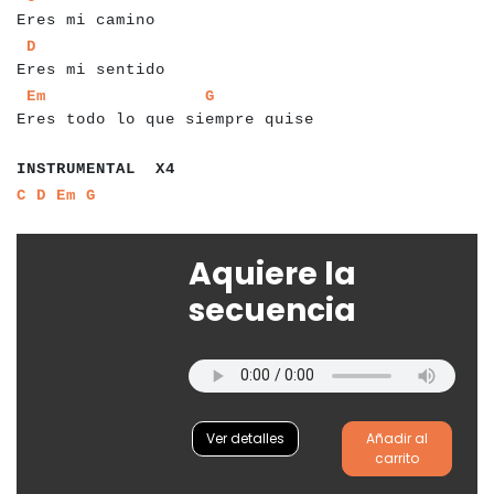
Eres mi camino
a
a
a
a
a
a
a
a
a
a
a
a
a
a
a
a
a
D
Eres mi sentido
a
a
a
a
a
a
a
a
a
a
a
a
a
a
a
a
a
a
a
a
a
a
a
a
a
a
a
a
a
a
a
a
a
a
Em
G
Eres todo lo que siempre quise
a
a
a
a
a
a
a
a
a
a
a
a
a
a
a
INSTRUMENTAL X4
a
a
a
a
a
a
a
a
C
D
Em
G
Aquiere la
secuencia
Ver detalles
Añadir al
carrito