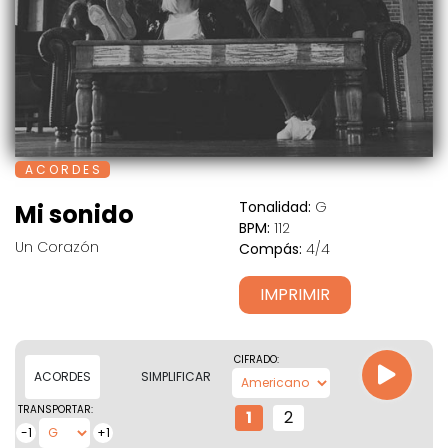
A C O R D E S
Tonalidad:
G
Mi sonido
BPM:
112
Un Corazón
Compás:
4/4
IMPRIMIR
CIFRADO:
ACORDES
SIMPLIFICAR
TRANSPORTAR:
1
2
-1
+1