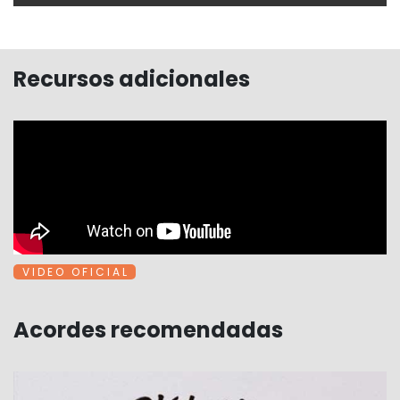
Recursos adicionales
V I D E O O F I C I A L
Acordes recomendadas