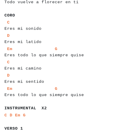
Todo vuelve a florecer en ti
a
a
a
CORO
a
a
a
a
a
a
a
a
a
a
a
a
a
a
a
a
C
Eres mi sonido
a
a
a
a
a
a
a
a
a
a
a
a
a
a
a
a
D
Eres mi latido
a
a
a
a
a
a
a
a
a
a
a
a
a
a
a
a
a
a
a
a
a
a
a
a
a
a
a
a
a
a
a
a
a
a
Em
G
Eres todo lo que siempre quise
a
a
a
a
a
a
a
a
a
a
a
a
a
a
a
a
C
Eres mi camino
a
a
a
a
a
a
a
a
a
a
a
a
a
a
a
a
a
D
Eres mi sentido
a
a
a
a
a
a
a
a
a
a
a
a
a
a
a
a
a
a
a
a
a
a
a
a
a
a
a
a
a
a
a
a
a
a
Em
G
Eres todo lo que siempre quise
a
a
a
a
a
a
a
a
a
a
a
a
a
a
a
INSTRUMENTAL X2
a
a
a
a
a
a
a
a
C
D
Em
G
a
a
a
a
a
a
VERSO 1