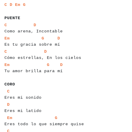
a
a
a
a
a
a
a
a
C
D
Em
G
a
a
a
a
a
PUENTE
a
a
a
a
a
a
a
a
a
a
a
a
a
a
a
a
a
a
a
a
a
a
a
a
a
a
C
D
Como arena, Incontable
a
a
a
a
a
a
a
a
a
a
a
a
a
a
a
a
a
a
a
a
a
a
a
a
a
a
a
Em
G
D
Es tu gracia sobre mí
a
a
a
a
a
a
a
a
a
a
a
a
a
a
a
a
a
a
a
a
a
a
a
a
a
a
a
a
a
a
a
a
a
C
D
Cómo estrellas, En los cielos
a
a
a
a
a
a
a
a
a
a
a
a
a
a
a
a
a
a
a
a
a
a
a
a
a
a
a
a
Em
G
D
Tu amor brilla para mí
a
a
a
CORO
a
a
a
a
a
a
a
a
a
a
a
a
a
a
a
a
C
Eres mi sonido
a
a
a
a
a
a
a
a
a
a
a
a
a
a
a
a
D
Eres mi latido
a
a
a
a
a
a
a
a
a
a
a
a
a
a
a
a
a
a
a
a
a
a
a
a
a
a
a
a
a
a
a
a
a
a
Em
G
Eres todo lo que siempre quise
a
a
a
a
a
a
a
a
a
a
a
a
a
a
a
a
C