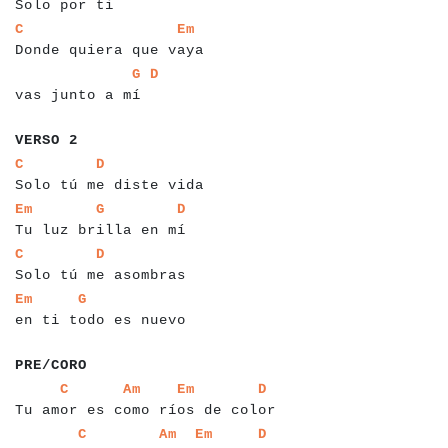
Solo por ti
a
a
a
a
a
a
a
a
a
a
a
a
a
a
a
a
a
a
a
a
a
a
a
a
a
a
C
Em
Donde quiera que vaya
a
a
a
a
a
a
a
a
a
a
a
a
a
a
a
a
a
a
a
G
D
vas junto a mí
a
a
a
a
a
a
VERSO 2
a
a
a
a
a
a
a
a
a
a
a
a
a
a
a
a
a
a
a
a
a
a
a
a
a
C
D
Solo tú me diste vida
a
a
a
a
a
a
a
a
a
a
a
a
a
a
a
a
a
a
a
a
a
a
a
a
a
a
Em
G
D
Tu luz brilla en mí
a
a
a
a
a
a
a
a
a
a
a
a
a
a
a
a
a
a
a
a
a
a
a
a
C
D
Solo tú me asombras
a
a
a
a
a
a
a
a
a
a
a
a
a
a
a
a
a
a
a
a
a
a
a
Em
G
en ti todo es nuevo
a
a
a
a
a
a
a
PRE/CORO
a
a
a
a
a
a
a
a
a
a
a
a
a
a
a
a
a
a
a
a
a
a
a
a
a
a
a
a
a
a
a
a
a
a
a
a
a
a
C
Am
Em
D
Tu amor es como ríos de color
a
a
a
a
a
a
a
a
a
a
a
a
a
a
a
a
a
a
a
a
a
a
a
a
a
a
a
a
a
a
a
a
a
a
a
a
C
Am
Em
D