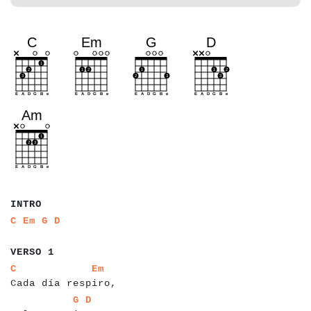
a
a
a
a
INTRO
a
a
a
a
a
a
a
a
C
Em
G
D
a
a
a
a
a
a
VERSO 1
a
a
a
a
a
a
a
a
a
a
a
a
a
a
a
a
a
a
a
a
a
a
C
Em
Cada día respiro,
a
a
a
a
a
a
a
a
a
a
a
a
a
a
a
a
G
D