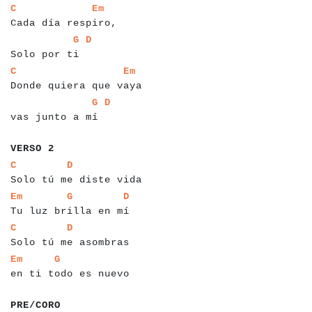
a
a
a
a
a
a
a
a
a
a
a
a
a
a
a
a
a
a
a
a
a
a
C
Em
Cada día respiro,
a
a
a
a
a
a
a
a
a
a
a
a
a
a
a
a
G
D
Solo por ti
a
a
a
a
a
a
a
a
a
a
a
a
a
a
a
a
a
a
a
a
a
a
a
a
a
a
C
Em
Donde quiera que vaya
a
a
a
a
a
a
a
a
a
a
a
a
a
a
a
a
a
a
a
G
D
vas junto a mí
a
a
a
a
a
a
VERSO 2
a
a
a
a
a
a
a
a
a
a
a
a
a
a
a
a
a
a
a
a
a
a
a
a
a
C
D
Solo tú me diste vida
a
a
a
a
a
a
a
a
a
a
a
a
a
a
a
a
a
a
a
a
a
a
a
a
a
a
Em
G
D
Tu luz brilla en mí
a
a
a
a
a
a
a
a
a
a
a
a
a
a
a
a
a
a
a
a
a
a
a
a
C
D
Solo tú me asombras
a
a
a
a
a
a
a
a
a
a
a
a
a
a
a
a
a
a
a
a
a
a
a
Em
G
en ti todo es nuevo
a
a
a
a
a
a
a
PRE/CORO