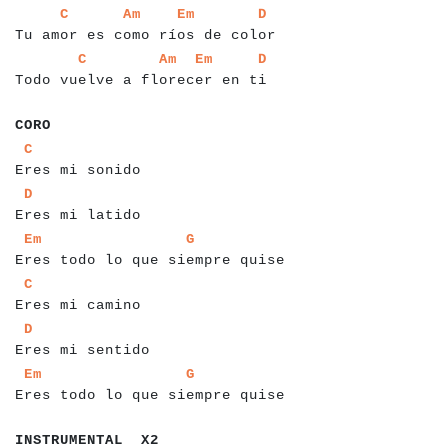
a
a
a
a
a
a
a
a
a
a
a
a
a
a
a
a
a
a
a
a
a
a
a
a
a
a
a
a
a
a
a
a
a
a
a
a
a
a
C
Am
Em
D
Tu amor es como ríos de color
a
a
a
a
a
a
a
a
a
a
a
a
a
a
a
a
a
a
a
a
a
a
a
a
a
a
a
a
a
a
a
a
a
a
a
a
C
Am
Em
D
Todo vuelve a florecer en ti
a
a
a
CORO
a
a
a
a
a
a
a
a
a
a
a
a
a
a
a
a
C
Eres mi sonido
a
a
a
a
a
a
a
a
a
a
a
a
a
a
a
a
D
Eres mi latido
a
a
a
a
a
a
a
a
a
a
a
a
a
a
a
a
a
a
a
a
a
a
a
a
a
a
a
a
a
a
a
a
a
a
Em
G
Eres todo lo que siempre quise
a
a
a
a
a
a
a
a
a
a
a
a
a
a
a
a
C
Eres mi camino
a
a
a
a
a
a
a
a
a
a
a
a
a
a
a
a
a
D
Eres mi sentido
a
a
a
a
a
a
a
a
a
a
a
a
a
a
a
a
a
a
a
a
a
a
a
a
a
a
a
a
a
a
a
a
a
a
Em
G
Eres todo lo que siempre quise
a
a
a
a
a
a
a
a
a
a
a
a
a
a
a
INSTRUMENTAL X2