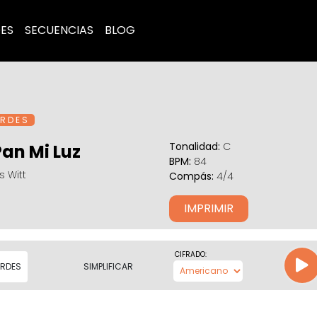
ES
SECUENCIAS
BLOG
R D E S
Tonalidad:
C
Pan Mi Luz
BPM:
84
 Witt
Compás:
4/4
IMPRIMIR
CIFRADO:
RDES
SIMPLIFICAR