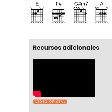
Recursos adicionales
V I D E O O F I C I A L