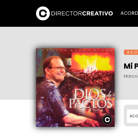
ACORD
A C O 
Mi 
Marcos
ACO