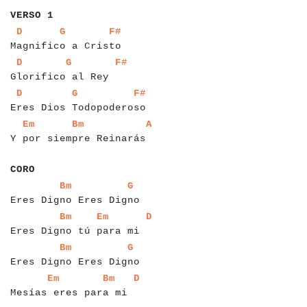
VERSO 1
a
a
a
a
a
a
a
a
a
a
a
a
a
a
a
a
a
a
a
a
a
a
a
a
a
a
D
G
F#
Magnifico a Cristo
a
a
a
a
a
a
a
a
a
a
a
a
a
a
a
a
a
a
a
a
a
a
a
a
D
G
F#
Glorifico al Rey
a
a
a
a
a
a
a
a
a
a
a
a
a
a
a
a
a
a
a
a
a
a
a
a
a
a
a
a
a
a
D
G
F#
Eres Dios Todopoderoso
a
a
a
a
a
a
a
a
a
a
a
a
a
a
a
a
a
a
a
a
a
a
a
a
a
a
a
a
a
Em
Bm
A
Y por siempre Reinarás
a
a
a
a
a
a
CORO
a
a
a
a
a
a
a
a
a
a
a
a
a
a
a
a
a
a
a
a
a
a
a
a
a
a
Bm
G
Eres Digno Eres Digno
a
a
a
a
a
a
a
a
a
a
a
a
a
a
a
a
a
a
a
a
a
a
a
a
a
a
a
a
Bm
Em
D
Eres Digno tú para mi
a
a
a
a
a
a
a
a
a
a
a
a
a
a
a
a
a
a
a
a
a
a
a
a
a
a
Bm
G
Eres Digno Eres Digno
a
a
a
a
a
a
a
a
a
a
a
a
a
a
a
a
a
a
a
a
a
a
a
a
a
a
Em
Bm
D
Mesías eres para mi