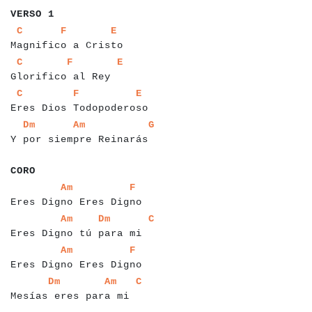
VERSO 1
a
a
a
a
a
a
a
a
a
a
a
a
a
a
a
a
a
a
a
a
a
a
a
a
a
a
C
F
E
Magnifico a Cristo
a
a
a
a
a
a
a
a
a
a
a
a
a
a
a
a
a
a
a
a
a
a
a
a
C
F
E
Glorifico al Rey
a
a
a
a
a
a
a
a
a
a
a
a
a
a
a
a
a
a
a
a
a
a
a
a
a
a
a
a
a
a
C
F
E
Eres Dios Todopoderoso
a
a
a
a
a
a
a
a
a
a
a
a
a
a
a
a
a
a
a
a
a
a
a
a
a
a
a
a
a
Dm
Am
G
Y por siempre Reinarás
a
a
a
a
a
a
CORO
a
a
a
a
a
a
a
a
a
a
a
a
a
a
a
a
a
a
a
a
a
a
a
a
a
a
Am
F
Eres Digno Eres Digno
a
a
a
a
a
a
a
a
a
a
a
a
a
a
a
a
a
a
a
a
a
a
a
a
a
a
a
a
Am
Dm
C
Eres Digno tú para mi
a
a
a
a
a
a
a
a
a
a
a
a
a
a
a
a
a
a
a
a
a
a
a
a
a
a
Am
F
Eres Digno Eres Digno
a
a
a
a
a
a
a
a
a
a
a
a
a
a
a
a
a
a
a
a
a
a
a
a
a
a
Dm
Am
C
Mesías eres para mi
a
a
a
a
a
a
a