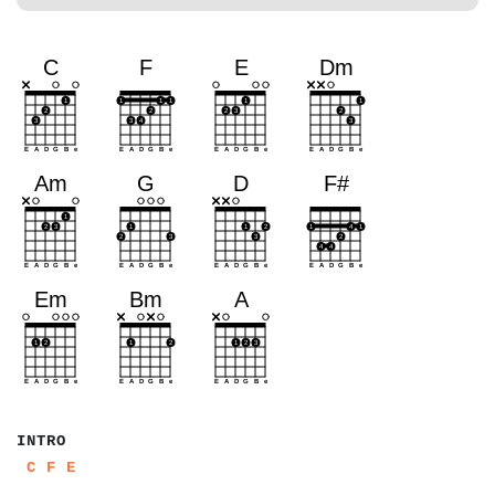
a
a
a
a
a
INTRO
a
a
a
a
a
a
a
C
F
E
a
a
a
a
a
a
a