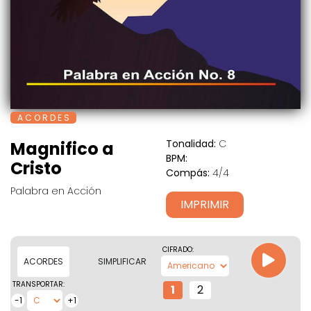
A C O R D E S
Tonalidad:
C
Magnifico a
BPM:
Cristo
Compás:
4/4
Palabra en Acción
IMPRIMIR
CIFRADO:
ACORDES
SIMPLIFICAR
TRANSPORTAR:
1
2
-1
+1