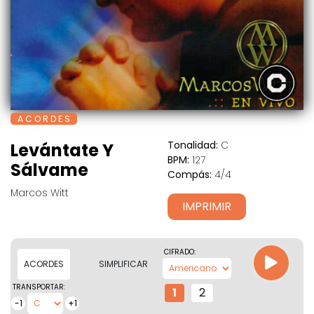
A C O R D E S
Tonalidad:
C
Levántate Y
BPM:
127
Sálvame
Compás:
4/4
Marcos Witt
IMPRIMIR
CIFRADO:
ACORDES
SIMPLIFICAR
TRANSPORTAR:
1
2
-1
+1