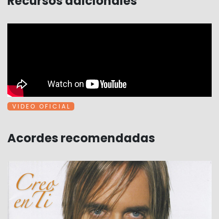
Recursos adicionales
V I D E O O F I C I A L
Acordes recomendadas