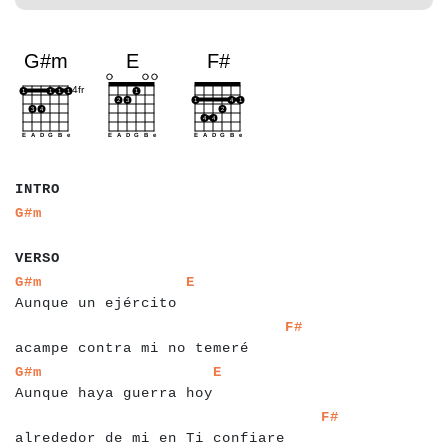
a
a
a
a
INTRO
a
a
G#m
a
a
a
a
VERSO
a
a
a
a
a
a
a
a
a
a
a
a
a
a
a
a
a
a
a
a
a
a
a
G#m
E
Aunque un ejército
a
a
a
a
a
a
a
a
a
a
a
a
a
a
a
a
a
a
a
a
a
a
a
a
a
a
a
a
a
a
a
a
F#
acampe contra mi no temeré
a
a
a
a
a
a
a
a
a
a
a
a
a
a
a
a
a
a
a
a
a
a
a
a
a
a
a
G#m
E
Aunque haya guerra hoy
a
a
a
a
a
a
a
a
a
a
a
a
a
a
a
a
a
a
a
a
a
a
a
a
a
a
a
a
a
a
a
a
a
a
a
a
F#
alrededor de mi en Ti confiare