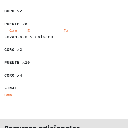
a
a
a
a
a
a
CORO x2
a
a
a
a
a
a
a
a
PUENTE x6
a
a
a
a
a
a
a
a
a
a
a
a
a
a
a
a
a
a
a
a
a
a
a
a
a
a
a
a
a
G#m
E
F#
Levantate y salvame
a
a
a
a
a
a
CORO x2
a
a
a
a
a
a
a
a
a
PUENTE x10
a
a
a
a
a
a
CORO x4
a
a
a
a
FINAL
a
a
G#m