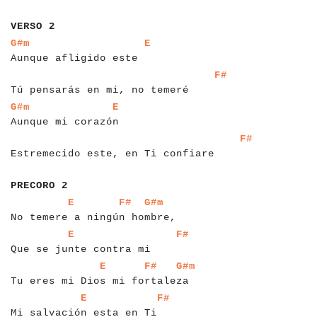
a
a
a
a
a
a
VERSO 2
a
a
a
a
a
a
a
a
a
a
a
a
a
a
a
a
a
a
a
a
a
a
a
a
a
G#m
E
Aunque afligido este
a
a
a
a
a
a
a
a
a
a
a
a
a
a
a
a
a
a
a
a
a
a
a
a
a
a
a
a
a
a
a
a
a
a
F#
Tú pensarás en mi, no temeré
a
a
a
a
a
a
a
a
a
a
a
a
a
a
a
a
a
a
a
a
a
G#m
E
Aunque mi corazón
a
a
a
a
a
a
a
a
a
a
a
a
a
a
a
a
a
a
a
a
a
a
a
a
a
a
a
a
a
a
a
a
a
a
a
a
a
a
F#
Estremecido este, en Ti confiare
a
a
a
a
a
a
a
a
a
PRECORO 2
a
a
a
a
a
a
a
a
a
a
a
a
a
a
a
a
a
a
a
a
a
a
a
a
a
a
a
a
a
a
a
a
E
F#
G#m
No temere a ningún hombre,
a
a
a
a
a
a
a
a
a
a
a
a
a
a
a
a
a
a
a
a
a
a
a
a
a
a
a
a
a
a
E
F#
Que se junte contra mi
a
a
a
a
a
a
a
a
a
a
a
a
a
a
a
a
a
a
a
a
a
a
a
a
a
a
a
a
a
a
a
a
a
a
E
F#
G#m
Tu eres mi Dios mi fortaleza
a
a
a
a
a
a
a
a
a
a
a
a
a
a
a
a
a
a
a
a
a
a
a
a
a
a
a
E
F#
Mi salvación esta en Ti