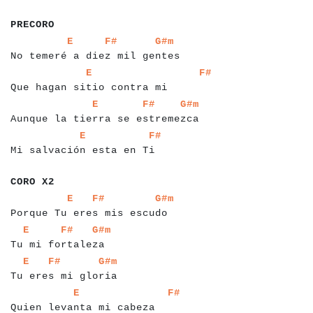
a
a
a
a
a
a
a
PRECORO
a
a
a
a
a
a
a
a
a
a
a
a
a
a
a
a
a
a
a
a
a
a
a
a
a
a
a
a
a
a
a
a
a
E
F#
G#m
No temeré a diez mil gentes
a
a
a
a
a
a
a
a
a
a
a
a
a
a
a
a
a
a
a
a
a
a
a
a
a
a
a
a
a
a
a
a
a
a
E
F#
Que hagan sitio contra mi
a
a
a
a
a
a
a
a
a
a
a
a
a
a
a
a
a
a
a
a
a
a
a
a
a
a
a
a
a
a
a
a
a
a
a
a
E
F#
G#m
Aunque la tierra se estremezca
a
a
a
a
a
a
a
a
a
a
a
a
a
a
a
a
a
a
a
a
a
a
a
a
a
a
a
E
F#
Mi salvación esta en Ti
a
a
a
a
a
a
a
CORO X2
a
a
a
a
a
a
a
a
a
a
a
a
a
a
a
a
a
a
a
a
a
a
a
a
a
a
a
a
a
a
a
E
F#
G#m
Porque Tu eres mis escudo
a
a
a
a
a
a
a
a
a
a
a
a
a
a
a
a
a
a
a
a
a
E
F#
G#m
Tu mi fortaleza
a
a
a
a
a
a
a
a
a
a
a
a
a
a
a
a
a
a
a
a
a
a
a
E
F#
G#m
Tu eres mi gloria
a
a
a
a
a
a
a
a
a
a
a
a
a
a
a
a
a
a
a
a
a
a
a
a
a
a
a
a
a
a
a
E
F#
Quien levanta mi cabeza