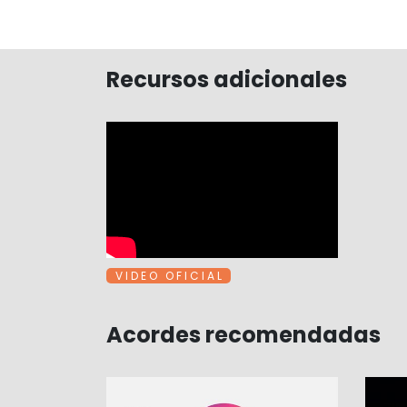
Recursos adicionales
V I D E O O F I C I A L
Acordes recomendadas