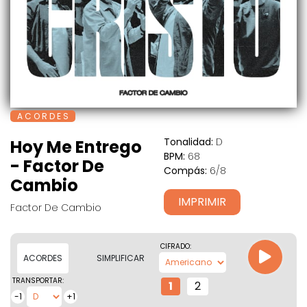
A C O R D E S
Tonalidad:
D
Hoy Me Entrego
BPM:
68
- Factor De
Compás:
6/8
Cambio
IMPRIMIR
Factor De Cambio
CIFRADO:
ACORDES
SIMPLIFICAR
TRANSPORTAR:
1
2
-1
+1