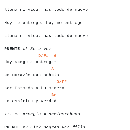
a
a
a
a
a
a
a
a
a
a
a
a
a
a
a
a
a
a
a
a
a
a
a
a
a
a
a
a
a
a
a
a
llena mi vida, has todo de nuevo
a
a
a
a
a
a
a
a
a
a
a
a
a
a
a
a
a
a
a
a
a
a
a
a
a
a
a
a
a
a
Hoy me entrego, hoy me entrego
a
a
a
a
a
a
a
a
a
a
a
a
a
a
a
a
a
a
a
a
a
a
a
a
a
a
a
a
a
a
a
a
Llena mi vida, has todo de nuevo
a
a
a
a
a
a
a
a
a
a
a
a
a
a
a
a
a
a
PUENTE
x2
Solo Voz
a
a
a
a
a
a
a
a
a
a
a
a
a
a
a
a
a
a
a
a
a
a
a
a
a
D/F#
G
Hoy vengo a entregar
a
a
a
a
a
a
a
a
a
a
a
a
a
a
a
a
a
a
a
a
a
a
a
A
un corazón que anhela
a
a
a
a
a
a
a
a
a
a
a
a
a
a
a
a
a
a
a
a
a
a
a
a
a
a
D/F#
ser formado a tu manera
a
a
a
a
a
a
a
a
a
a
a
a
a
a
a
a
a
a
a
a
a
a
a
Bm
En espíritu y verdad
a
a
a
a
a
a
a
a
a
a
a
a
a
a
a
a
a
a
a
a
a
a
a
a
a
a
a
a
a
II- AC arpegio 4 semicorcheas
a
a
a
a
a
a
a
a
a
a
a
a
a
a
a
a
a
a
a
a
a
a
a
a
a
a
a
a
a
a
a
PUENTE x2
Kick negras ver fills