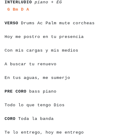
INTERLUDIO
piano + EG
a
a
a
a
a
a
a
a
G
Bm
D
A
a
a
a
a
a
a
a
a
a
a
a
a
a
a
a
a
a
a
a
a
a
a
a
a
a
a
a
a
a
a
a
a
a
VERSO
Drums Ac Palm mute corcheas
a
a
a
a
a
a
a
a
a
a
a
a
a
a
a
a
a
a
a
a
a
a
a
a
a
a
a
a
a
Hoy me postro en tu presencia
a
a
a
a
a
a
a
a
a
a
a
a
a
a
a
a
a
a
a
a
a
a
a
a
a
a
a
Con mis cargas y mis medios
a
a
a
a
a
a
a
a
a
a
a
a
a
a
a
a
a
a
a
A buscar tu renuevo
a
a
a
a
a
a
a
a
a
a
a
a
a
a
a
a
a
a
a
a
a
a
a
a
En tus aguas, me sumerjo
a
a
a
a
a
a
a
a
a
a
a
a
a
a
a
a
a
a
a
PRE CORO
bass piano
a
a
a
a
a
a
a
a
a
a
a
a
a
a
a
a
a
a
a
a
a
a
Todo lo que tengo Dios
a
a
a
a
a
a
a
a
a
a
a
a
a
a
a
a
a
a
CORO
Toda la banda
a
a
a
a
a
a
a
a
a
a
a
a
a
a
a
a
a
a
a
a
a
a
a
a
a
a
a
a
a
Te lo entrego, hoy me entrego