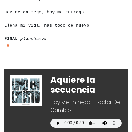
a
a
a
a
a
a
a
a
a
a
a
a
a
a
a
a
a
a
a
a
a
a
a
a
a
a
a
a
a
a
Hoy me entrego, hoy me entrego
a
a
a
a
a
a
a
a
a
a
a
a
a
a
a
a
a
a
a
a
a
a
a
a
a
a
a
a
a
a
a
a
Llena mi vida, has todo de nuevo
a
a
a
a
a
a
a
a
a
a
a
a
a
a
a
a
FINAL
planchamos
a
a
a
G
a
a
Aquiere la
secuencia
Hoy Me Entrego - Factor De
Cambio