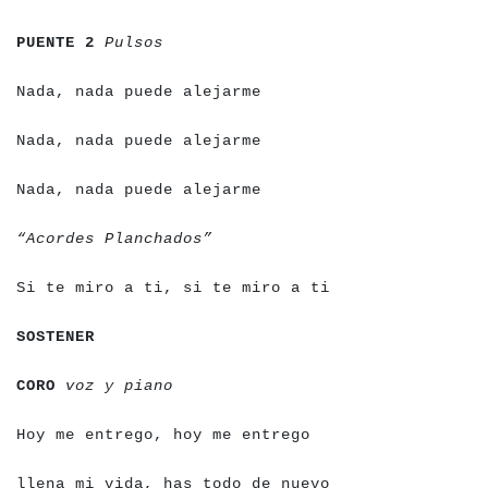
a
a
a
a
a
a
a
a
a
a
a
a
a
a
a
PUENTE 2
Pulsos
a
a
a
a
a
a
a
a
a
a
a
a
a
a
a
a
a
a
a
a
a
a
a
a
a
Nada, nada puede alejarme
a
a
a
a
a
a
a
a
a
a
a
a
a
a
a
a
a
a
a
a
a
a
a
a
a
Nada, nada puede alejarme
a
a
a
a
a
a
a
a
a
a
a
a
a
a
a
a
a
a
a
a
a
a
a
a
a
Nada, nada puede alejarme
a
a
a
a
a
a
a
a
a
a
a
a
a
a
a
a
a
a
a
a
“Acordes Planchados”
a
a
a
a
a
a
a
a
a
a
a
a
a
a
a
a
a
a
a
a
a
a
a
a
a
a
a
a
a
a
a
a
Si te miro a ti, si te miro a ti
a
a
a
a
a
a
a
a
SOSTENER
a
a
a
a
a
a
a
a
a
a
a
a
a
a
a
a
CORO
voz y piano
a
a
a
a
a
a
a
a
a
a
a
a
a
a
a
a
a
a
a
a
a
a
a
a
a
a
a
a
a
a
Hoy me entrego, hoy me entrego
a
a
a
a
a
a
a
a
a
a
a
a
a
a
a
a
a
a
a
a
a
a
a
a
a
a
a
a
a
a
a
a
llena mi vida, has todo de nuevo