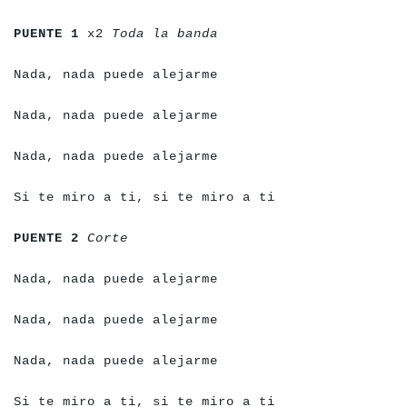
a
a
a
a
a
a
a
a
a
a
a
a
a
a
a
a
a
a
a
a
a
a
a
a
a
PUENTE 1
x2
Toda la banda
a
a
a
a
a
a
a
a
a
a
a
a
a
a
a
a
a
a
a
a
a
a
a
a
a
Nada, nada puede alejarme
a
a
a
a
a
a
a
a
a
a
a
a
a
a
a
a
a
a
a
a
a
a
a
a
a
Nada, nada puede alejarme
a
a
a
a
a
a
a
a
a
a
a
a
a
a
a
a
a
a
a
a
a
a
a
a
a
Nada, nada puede alejarme
a
a
a
a
a
a
a
a
a
a
a
a
a
a
a
a
a
a
a
a
a
a
a
a
a
a
a
a
a
a
a
a
Si te miro a ti, si te miro a ti
a
a
a
a
a
a
a
a
a
a
a
a
a
a
PUENTE 2
Corte
a
a
a
a
a
a
a
a
a
a
a
a
a
a
a
a
a
a
a
a
a
a
a
a
a
Nada, nada puede alejarme
a
a
a
a
a
a
a
a
a
a
a
a
a
a
a
a
a
a
a
a
a
a
a
a
a
Nada, nada puede alejarme
a
a
a
a
a
a
a
a
a
a
a
a
a
a
a
a
a
a
a
a
a
a
a
a
a
Nada, nada puede alejarme
a
a
a
a
a
a
a
a
a
a
a
a
a
a
a
a
a
a
a
a
a
a
a
a
a
a
a
a
a
a
a
a
Si te miro a ti, si te miro a ti