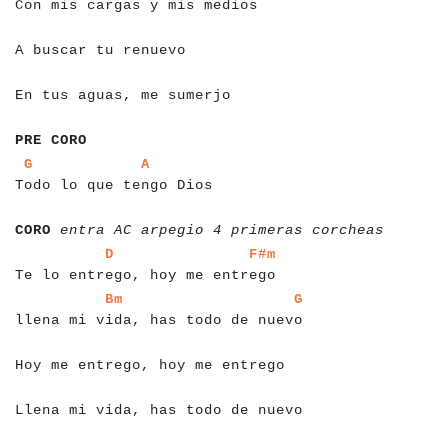
Con mis cargas y mis medios
a
a
a
a
a
a
a
a
a
a
a
a
a
a
a
a
a
a
a
A buscar tu renuevo
a
a
a
a
a
a
a
a
a
a
a
a
a
a
a
a
a
a
a
a
a
a
a
a
En tus aguas, me sumerjo
a
a
a
a
a
a
a
a
PRE CORO
a
a
a
a
a
a
a
a
a
a
a
a
a
a
a
a
a
a
a
a
a
a
a
a
a
a
a
G
A
Todo lo que tengo Dios
a
a
a
a
a
a
a
a
a
a
a
a
a
a
a
a
a
a
a
a
a
a
a
a
a
a
a
a
a
a
a
a
a
a
a
a
a
a
a
a
a
CORO
entra AC arpegio 4 primeras corcheas
a
a
a
a
a
a
a
a
a
a
a
a
a
a
a
a
a
a
a
a
a
a
a
a
a
a
a
a
a
a
a
a
a
a
D
F#m
Te lo entrego, hoy me entrego
a
a
a
a
a
a
a
a
a
a
a
a
a
a
a
a
a
a
a
a
a
a
a
a
a
a
a
a
a
a
a
a
a
a
a
a
a
Bm
G
llena mi vida, has todo de nuevo
a
a
a
a
a
a
a
a
a
a
a
a
a
a
a
a
a
a
a
a
a
a
a
a
a
a
a
a
a
a
Hoy me entrego, hoy me entrego
a
a
a
a
a
a
a
a
a
a
a
a
a
a
a
a
a
a
a
a
a
a
a
a
a
a
a
a
a
a
a
a
Llena mi vida, has todo de nuevo
a
a
a
a
a
a
a
a
a
a
a
a
a
a
a
a
a
a
a
a
a