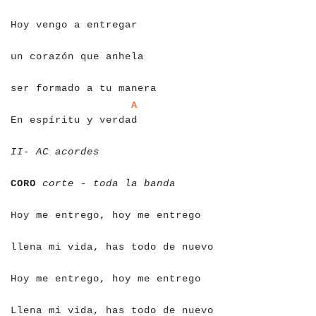
a
a
a
a
a
a
a
a
a
a
a
a
a
a
a
a
a
a
a
a
Hoy vengo a entregar
a
a
a
a
a
a
a
a
a
a
a
a
a
a
a
a
a
a
a
a
a
un corazón que anhela
a
a
a
a
a
a
a
a
a
a
a
a
a
a
a
a
a
a
a
a
a
a
a
ser formado a tu manera
a
a
a
a
a
a
a
a
a
a
a
a
a
a
a
a
a
a
a
a
a
a
a
A
En espíritu y verdad
a
a
a
a
a
a
a
a
a
a
a
a
a
a
II- AC acordes
a
a
a
a
a
a
a
a
a
a
a
a
a
a
a
a
a
a
a
a
a
a
a
a
a
a
CORO
corte - toda la banda
a
a
a
a
a
a
a
a
a
a
a
a
a
a
a
a
a
a
a
a
a
a
a
a
a
a
a
a
a
a
Hoy me entrego, hoy me entrego
a
a
a
a
a
a
a
a
a
a
a
a
a
a
a
a
a
a
a
a
a
a
a
a
a
a
a
a
a
a
a
a
llena mi vida, has todo de nuevo
a
a
a
a
a
a
a
a
a
a
a
a
a
a
a
a
a
a
a
a
a
a
a
a
a
a
a
a
a
a
Hoy me entrego, hoy me entrego
a
a
a
a
a
a
a
a
a
a
a
a
a
a
a
a
a
a
a
a
a
a
a
a
a
a
a
a
a
a
a
a
Llena mi vida, has todo de nuevo