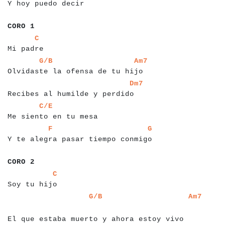
Y hoy puedo decir
a
a
a
a
a
a
CORO 1
a
a
a
a
a
a
a
a
a
a
C
Mi padre
a
a
a
a
a
a
a
a
a
a
a
a
a
a
a
a
a
a
a
a
a
a
a
a
a
a
a
a
a
a
a
a
a
a
a
G/B
Am7
Olvidaste la ofensa de tu hijo
a
a
a
a
a
a
a
a
a
a
a
a
a
a
a
a
a
a
a
a
a
a
a
a
a
a
a
a
a
a
a
Dm7
Recibes al humilde y perdido
a
a
a
a
a
a
a
a
a
a
a
a
a
a
a
a
a
a
a
a
a
a
a
C/E
Me siento en tu mesa
a
a
a
a
a
a
a
a
a
a
a
a
a
a
a
a
a
a
a
a
a
a
a
a
a
a
a
a
a
a
a
a
a
a
a
a
a
F
G
Y te alegra pasar tiempo conmigo
a
a
a
a
a
a
a
CORO 2
a
a
a
a
a
a
a
a
a
a
a
a
a
a
C
Soy tu hijo
a
a
a
a
a
a
a
a
a
a
a
a
a
a
a
a
a
a
a
a
a
a
a
a
a
a
a
a
a
a
a
a
a
a
a
a
a
a
a
a
G/B
Am7
a
a
a
a
El que estaba muerto y ahora estoy vivo