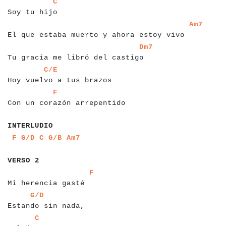
a
a
a
a
a
a
a
a
a
a
a
a
a
a
C
Soy tu hijo
a
a
a
a
a
a
a
a
a
a
a
a
a
a
a
a
a
a
a
a
a
a
a
a
a
a
a
a
a
a
a
a
a
a
a
a
a
a
a
a
a
a
Am7
El que estaba muerto y ahora estoy vivo
a
a
a
a
a
a
a
a
a
a
a
a
a
a
a
a
a
a
a
a
a
a
a
a
a
a
a
a
a
a
a
a
a
Dm7
Tu gracia me libró del castigo
a
a
a
a
a
a
a
a
a
a
a
a
a
a
a
a
a
a
a
a
a
a
a
a
a
a
C/E
Hoy vuelvo a tus brazos
a
a
a
a
a
a
a
a
a
a
a
a
a
a
a
a
a
a
a
a
a
a
a
a
a
a
a
a
a
F
Con un corazón arrepentido
a
a
a
a
a
a
a
a
a
a
a
a
INTERLUDIO
a
a
a
a
a
a
a
a
a
a
F
G/D
C
G/B
Am7
a
a
a
a
a
a
a
a
VERSO 2
a
a
a
a
a
a
a
a
a
a
a
a
a
a
a
a
a
a
a
a
F
Mi herencia gasté
a
a
a
a
a
a
a
a
a
a
a
a
a
a
a
a
a
a
a
a
a
G/D
Estando sin nada,
a
a
a
a
a
a
a
a
a
a
a
a
a
a
a
a
a
C