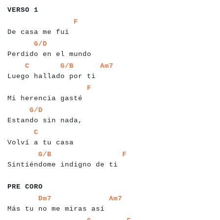
VERSO 1
a
a
a
a
a
a
a
a
a
a
a
a
a
a
a
a
a
F
De casa me fui
a
a
a
a
a
a
a
a
a
a
a
a
a
a
a
a
a
a
a
a
a
a
G/D
Perdido en el mundo
a
a
a
a
a
a
a
a
a
a
a
a
a
a
a
a
a
a
a
a
a
a
a
a
a
a
a
C
G/B
Am7
Luego hallado por ti
a
a
a
a
a
a
a
a
a
a
a
a
a
a
a
a
a
a
a
a
a
F
Mi herencia gasté
a
a
a
a
a
a
a
a
a
a
a
a
a
a
a
a
a
a
a
a
a
G/D
Estando sin nada,
a
a
a
a
a
a
a
a
a
a
a
a
a
a
a
a
a
C
Volví a tu casa
a
a
a
a
a
a
a
a
a
a
a
a
a
a
a
a
a
a
a
a
a
a
a
a
a
a
a
a
a
a
G/B
F
Sintiéndome indigno de ti
a
a
a
a
a
a
a
a
a
PRE CORO
a
a
a
a
a
a
a
a
a
a
a
a
a
a
a
a
a
a
a
a
a
a
a
a
a
a
a
Dm7
Am7
Más tu no me miras así
a
a
a
a
a
a
a
a
a
a
a
a
a
a
a
a
a
a
a
a
a
a
a
a
a
a
a
a
a
a
a