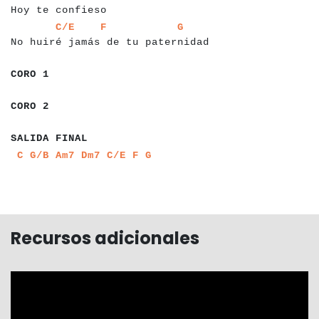
Hoy te confieso
a
a
a
a
a
a
a
a
a
a
a
a
a
a
a
a
a
a
a
a
a
a
a
a
a
a
a
a
a
a
a
a
a
a
a
a
a
a
C/E
F
G
No huiré jamás de tu paternidad
a
a
a
a
a
a
CORO 1
a
a
a
a
a
a
CORO 2
a
a
a
a
a
a
a
a
a
a
a
a
a
SALIDA FINAL
a
a
a
a
a
a
a
a
a
a
a
a
a
a
a
C
G/B
Am7
Dm7
C/E
F
G
Recursos adicionales