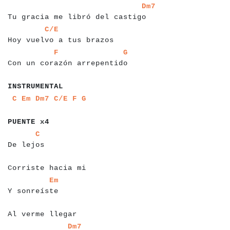
a
a
a
a
a
a
a
a
a
a
a
a
a
a
a
a
a
a
a
a
a
a
a
a
a
a
a
a
a
a
a
a
a
Dm7
Tu gracia me libró del castigo
a
a
a
a
a
a
a
a
a
a
a
a
a
a
a
a
a
a
a
a
a
a
a
a
a
a
C/E
Hoy vuelvo a tus brazos
a
a
a
a
a
a
a
a
a
a
a
a
a
a
a
a
a
a
a
a
a
a
a
a
a
a
a
a
a
a
a
F
G
Con un corazón arrepentido
a
a
a
a
a
a
a
a
a
a
a
a
a
INSTRUMENTAL
a
a
a
a
a
a
a
a
a
a
a
a
a
C
Em
Dm7
C/E
F
G
a
a
a
a
a
a
a
a
a
PUENTE x4
a
a
a
a
a
a
a
a
a
a
C
De lejos
a
a
a
a
a
a
a
a
a
a
a
a
a
a
a
a
a
Corriste hacia mi
a
a
a
a
a
a
a
a
a
a
a
a
a
Em
Y sonreíste
a
a
a
a
a
a
a
a
a
a
a
a
a
a
a
Al verme llegar
a
a
a
a
a
a
a
a
a
a
a
a
a
a
a
a
a
a
Dm7