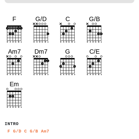
a
a
a
a
a
INTRO
a
a
a
a
a
a
a
a
a
a
a
F
G/D
C
G/B
Am7
a
a
a
a
a
a
a
a