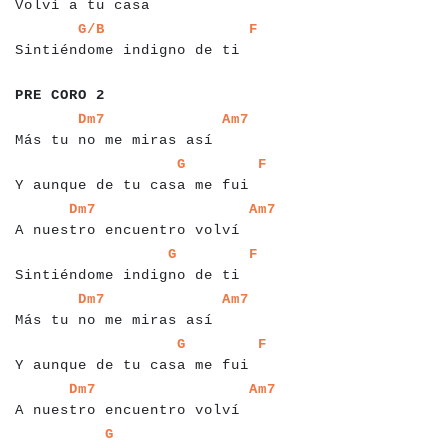
Volví a tu casa
a
a
a
a
a
a
a
a
a
a
a
a
a
a
a
a
a
a
a
a
a
a
a
a
a
a
a
a
a
a
G/B
F
Sintiéndome indigno de ti
a
a
a
a
a
a
a
a
a
a
PRE CORO 2
a
a
a
a
a
a
a
a
a
a
a
a
a
a
a
a
a
a
a
a
a
a
a
a
a
a
a
Dm7
Am7
Más tu no me miras así
a
a
a
a
a
a
a
a
a
a
a
a
a
a
a
a
a
a
a
a
a
a
a
a
a
a
a
a
a
a
a
G
F
Y aunque de tu casa me fui
a
a
a
a
a
a
a
a
a
a
a
a
a
a
a
a
a
a
a
a
a
a
a
a
a
a
a
a
a
a
Dm7
Am7
A nuestro encuentro volví
a
a
a
a
a
a
a
a
a
a
a
a
a
a
a
a
a
a
a
a
a
a
a
a
a
a
a
a
a
a
G
F
Sintiéndome indigno de ti
a
a
a
a
a
a
a
a
a
a
a
a
a
a
a
a
a
a
a
a
a
a
a
a
a
a
a
Dm7
Am7
Más tu no me miras así
a
a
a
a
a
a
a
a
a
a
a
a
a
a
a
a
a
a
a
a
a
a
a
a
a
a
a
a
a
a
a
G
F
Y aunque de tu casa me fui
a
a
a
a
a
a
a
a
a
a
a
a
a
a
a
a
a
a
a
a
a
a
a
a
a
a
a
a
a
a
Dm7
Am7
A nuestro encuentro volví
a
a
a
a
a
a
a
a
a
a
a
a
a
a
a
a
a
a
a
a
G