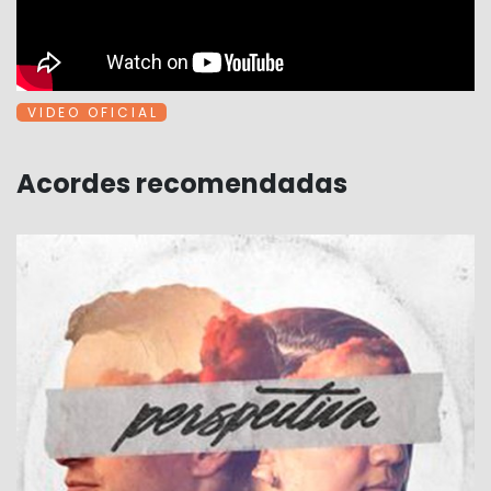
V I D E O O F I C I A L
Acordes recomendadas