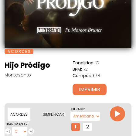
A C O R D E S
Tonalidad:
C
Hijo Pródigo
BPM:
72
Montesanto
Compás:
6/8
IMPRIMIR
CIFRADO:
ACORDES
SIMPLIFICAR
TRANSPORTAR:
1
2
-1
+1