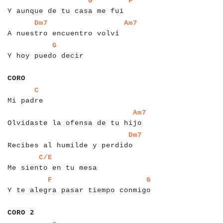
G
F
Y aunque de tu casa me fui
a
a
a
a
a
a
a
a
a
a
a
a
a
a
a
a
a
a
a
a
a
a
a
a
a
a
a
a
a
a
Dm7
Am7
A nuestro encuentro volví
a
a
a
a
a
a
a
a
a
a
a
a
a
a
a
a
a
a
a
a
G
Y hoy puedo decir
a
a
a
a
a
a
CORO
a
a
a
a
a
a
a
a
a
a
a
C
Mi padre
a
a
a
a
a
a
a
a
a
a
a
a
a
a
a
a
a
a
a
a
a
a
a
a
a
a
a
a
a
a
a
a
a
Am7
Olvidaste la ofensa de tu hijo
a
a
a
a
a
a
a
a
a
a
a
a
a
a
a
a
a
a
a
a
a
a
a
a
a
a
a
a
a
a
a
Dm7
Recibes al humilde y perdido
a
a
a
a
a
a
a
a
a
a
a
a
a
a
a
a
a
a
a
a
a
a
a
C/E
Me siento en tu mesa
a
a
a
a
a
a
a
a
a
a
a
a
a
a
a
a
a
a
a
a
a
a
a
a
a
a
a
a
a
a
a
a
a
a
a
a
a
F
G
Y te alegra pasar tiempo conmigo
a
a
a
a
a
a
a
CORO 2