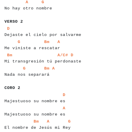
a
a
a
a
a
a
a
a
a
a
a
a
a
a
a
a
a
a
a
a
a
a
a
A
G
No hay otro nombre
a
a
a
a
a
a
a
VERSO 2
a
a
a
a
a
a
a
a
a
a
a
a
a
a
a
a
a
a
a
a
a
a
a
a
a
a
a
a
a
a
a
D
Dejaste el cielo por salvarme
a
a
a
a
a
a
a
a
a
a
a
a
a
a
a
a
a
a
a
a
a
a
a
a
a
a
a
a
G
Bm
A
Me viniste a rescatar
a
a
a
a
a
a
a
a
a
a
a
a
a
a
a
a
a
a
a
a
a
a
a
a
a
a
a
a
a
a
a
a
a
a
a
a
Bm
A/C#
D
Mi transgresión tú perdonaste
a
a
a
a
a
a
a
a
a
a
a
a
a
a
a
a
a
a
a
a
a
a
a
G
Bm
A
Nada nos separará
a
a
a
a
a
a
a
CORO 2
a
a
a
a
a
a
a
a
a
a
a
a
a
a
a
a
a
a
a
a
a
a
a
a
a
a
D
Majestuoso su nombre es
a
a
a
a
a
a
a
a
a
a
a
a
a
a
a
a
a
a
a
a
a
a
a
a
a
a
A
Majestuoso su nombre es
a
a
a
a
a
a
a
a
a
a
a
a
a
a
a
a
a
a
a
a
a
a
a
a
a
a
a
a
a
a
a
a
Bm
A
G
El nombre de Jesús mi Rey