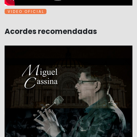
V I D E O O F I C I A L
Acordes recomendadas