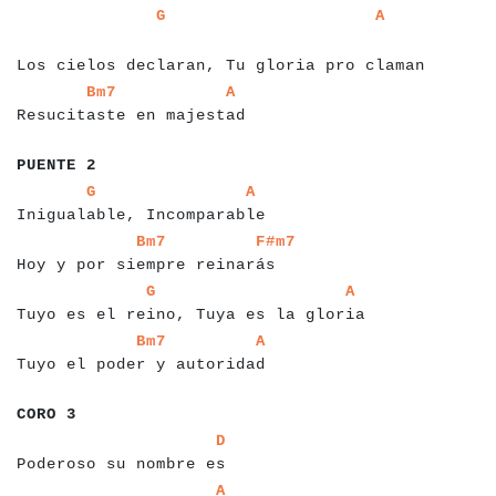
a
a
a
a
a
a
a
a
a
a
a
a
a
a
a
a
a
a
a
a
a
a
a
a
a
a
a
a
a
a
a
a
a
a
a
a
a
a
a
a
a
a
a
a
G
A
a
a
Los cielos declaran, Tu gloria pro claman
a
a
a
a
a
a
a
a
a
a
a
a
a
a
a
a
a
a
a
a
a
a
a
a
a
a
a
a
Bm7
A
Resucitaste en majestad
a
a
a
a
a
a
a
a
PUENTE 2
a
a
a
a
a
a
a
a
a
a
a
a
a
a
a
a
a
a
a
a
a
a
a
a
a
a
a
a
a
a
G
A
Inigualable, Incomparable
a
a
a
a
a
a
a
a
a
a
a
a
a
a
a
a
a
a
a
a
a
a
a
a
a
a
a
a
a
a
a
Bm7
F#m7
Hoy y por siempre reinarás
a
a
a
a
a
a
a
a
a
a
a
a
a
a
a
a
a
a
a
a
a
a
a
a
a
a
a
a
a
a
a
a
a
a
a
a
a
a
a
a
G
A
Tuyo es el reino, Tuya es la gloria
a
a
a
a
a
a
a
a
a
a
a
a
a
a
a
a
a
a
a
a
a
a
a
a
a
a
a
a
a
a
Bm7
A
Tuyo el poder y autoridad
a
a
a
a
a
a
a
CORO 3
a
a
a
a
a
a
a
a
a
a
a
a
a
a
a
a
a
a
a
a
a
a
a
a
D
Poderoso su nombre es
a
a
a
a
a
a
a
a
a
a
a
a
a
a
a
a
a
a
a
a
a
a
a
a
A