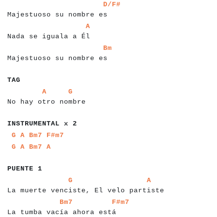
a
a
a
a
a
a
a
a
a
a
a
a
a
a
a
a
a
a
a
a
a
a
a
a
a
a
D/F#
Majestuoso su nombre es
a
a
a
a
a
a
a
a
a
a
a
a
a
a
a
a
a
a
a
a
a
A
Nada se iguala a Él
a
a
a
a
a
a
a
a
a
a
a
a
a
a
a
a
a
a
a
a
a
a
a
a
a
a
Bm
Majestuoso su nombre es
a
a
a
a
TAG
a
a
a
a
a
a
a
a
a
a
a
a
a
a
a
a
a
a
a
a
a
a
a
A
G
No hay otro nombre
a
a
a
a
a
a
a
a
a
a
a
a
a
a
a
a
a
INSTRUMENTAL x 2
a
a
a
a
a
a
a
a
a
G
A
Bm7
F#m7
a
a
a
a
a
a
a
a
G
A
Bm7
A
a
a
a
a
a
a
a
a
a
PUENTE 1
a
a
a
a
a
a
a
a
a
a
a
a
a
a
a
a
a
a
a
a
a
a
a
a
a
a
a
a
a
a
a
a
a
a
a
a
a
a
a
a
a
G
A
La muerte venciste, El velo partiste
a
a
a
a
a
a
a
a
a
a
a
a
a
a
a
a
a
a
a
a
a
a
a
a
a
a
a
a
a
a
Bm7
F#m7
La tumba vacía ahora está