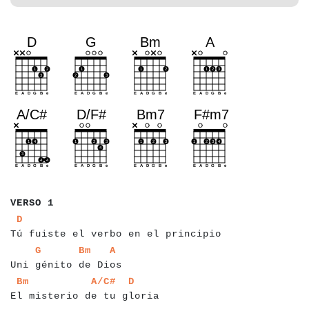
a
a
a
a
a
a
VERSO 1
a
a
a
a
a
a
a
a
a
a
a
a
a
a
a
a
a
a
a
a
a
a
a
a
a
a
a
a
a
a
a
a
a
a
a
a
D
Tú fuiste el verbo en el principio
a
a
a
a
a
a
a
a
a
a
a
a
a
a
a
a
a
a
a
a
a
a
a
a
a
G
Bm
A
Uni génito de Dios
a
a
a
a
a
a
a
a
a
a
a
a
a
a
a
a
a
a
a
a
a
a
a
a
a
a
a
a
a
a
a
Bm
A/C#
D
El misterio de tu gloria