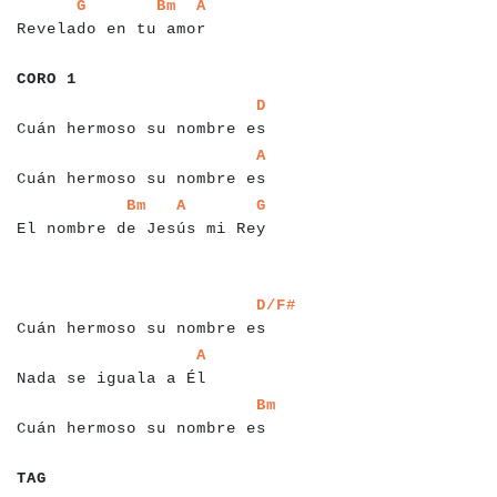
a
a
a
a
a
a
a
a
a
a
a
a
a
a
a
a
a
a
a
a
a
a
a
a
a
G
Bm
A
Revelado en tu amor
a
a
a
a
a
a
a
CORO 1
a
a
a
a
a
a
a
a
a
a
a
a
a
a
a
a
a
a
a
a
a
a
a
a
a
a
a
a
D
Cuán hermoso su nombre es
a
a
a
a
a
a
a
a
a
a
a
a
a
a
a
a
a
a
a
a
a
a
a
a
a
a
a
a
A
Cuán hermoso su nombre es
a
a
a
a
a
a
a
a
a
a
a
a
a
a
a
a
a
a
a
a
a
a
a
a
a
a
a
a
a
a
a
a
Bm
A
G
El nombre de Jesús mi Rey
a
a
a
a
a
a
a
a
a
a
a
a
a
a
a
a
a
a
a
a
a
a
a
a
a
a
a
a
a
a
a
a
a
a
a
a
a
a
a
a
a
a
a
a
a
a
a
a
a
a
a
a
a
a
a
a
a
a
a
a
a
a
a
a
a
a
a
a
a
a
a
D/F#
Cuán hermoso su nombre es
a
a
a
a
a
a
a
a
a
a
a
a
a
a
a
a
a
a
a
a
a
a
A
Nada se iguala a Él
a
a
a
a
a
a
a
a
a
a
a
a
a
a
a
a
a
a
a
a
a
a
a
a
a
a
a
a
Bm
Cuán hermoso su nombre es
a
a
a
a
TAG