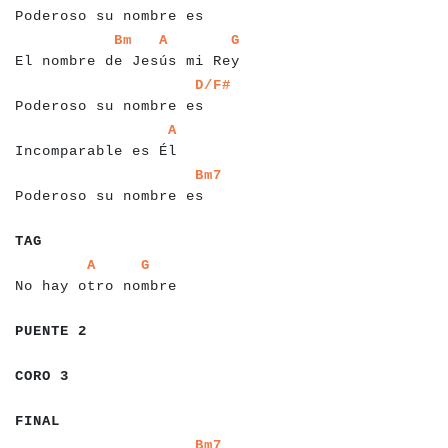
Poderoso su nombre es
a
a
a
a
a
a
a
a
a
a
a
a
a
a
a
a
a
a
a
a
a
a
a
a
a
a
a
a
a
a
a
a
Bm
A
G
El nombre de Jesús mi Rey
a
a
a
a
a
a
a
a
a
a
a
a
a
a
a
a
a
a
a
a
a
a
a
a
D/F#
Poderoso su nombre es
a
a
a
a
a
a
a
a
a
a
a
a
a
a
a
a
a
a
a
a
A
Incomparable es Él
a
a
a
a
a
a
a
a
a
a
a
a
a
a
a
a
a
a
a
a
a
a
a
a
Bm7
Poderoso su nombre es
a
a
a
a
a
a
a
a
a
a
a
a
a
a
a
TAG
a
a
a
a
a
a
a
a
a
a
a
a
a
a
a
a
a
a
a
a
a
a
A
G
No hay otro nombre
a
a
a
a
a
a
a
a
a
PUENTE 2
a
a
a
a
a
a
a
CORO 3
a
a
a
a
a
a
FINAL
a
a
a
a
a
a
a
a
a
a
a
a
a
a
a
a
a
a
a
a
a
a
a
a
Bm7