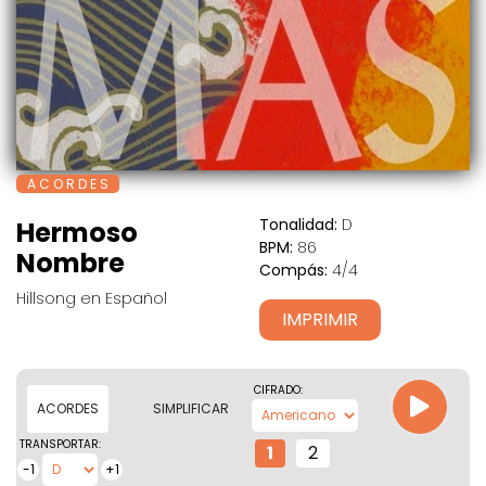
A C O R D E S
Tonalidad:
D
Hermoso
BPM:
86
Nombre
Compás:
4/4
Hillsong en Español
IMPRIMIR
CIFRADO:
ACORDES
SIMPLIFICAR
TRANSPORTAR:
1
2
-1
+1