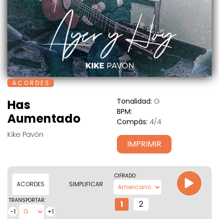
A C O R D E S
Tonalidad:
G
Has
BPM:
Aumentado
Compás:
4/4
Kike Pavón
IMPRIMIR
CIFRADO:
ACORDES
SIMPLIFICAR
TRANSPORTAR:
1
2
-1
+1