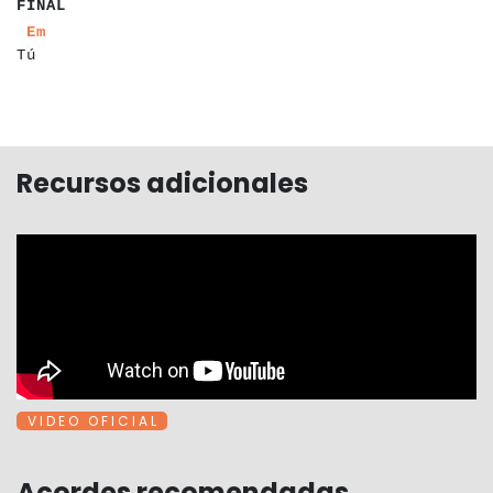
FINAL
a
a
a
a
Em
Tú
Recursos adicionales
V I D E O O F I C I A L
Acordes recomendadas