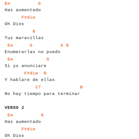
a
a
a
a
a
a
a
a
a
a
a
a
a
a
a
a
a
a
Em
G
Has aumentado
a
a
a
a
a
a
a
a
a
F#dim
Oh Dios
a
a
a
a
a
a
a
a
a
a
a
a
a
a
a
a
B
Tus maravillas
a
a
a
a
a
a
a
a
a
a
a
a
a
a
a
a
a
a
a
a
a
a
a
a
a
a
a
a
a
a
Em
G
A
B
Enumerarlas no puedo
a
a
a
a
a
a
a
a
a
a
a
a
a
a
a
a
a
a
a
a
a
a
Em
G
Si yo anunciare
a
a
a
a
a
a
a
a
a
a
a
a
a
a
a
a
a
a
a
a
a
a
F#dim
B
Y hablare de ellas
a
a
a
a
a
a
a
a
a
a
a
a
a
a
a
a
a
a
a
a
a
a
a
a
a
a
a
a
a
a
a
a
C7
B
No hay tiempo para terminar
a
a
a
a
a
a
a
VERSO 2
a
a
a
a
a
a
a
a
a
a
a
a
a
a
a
a
a
a
a
Em
G
Has aumentado
a
a
a
a
a
a
a
a
a
F#dim
Oh Dios