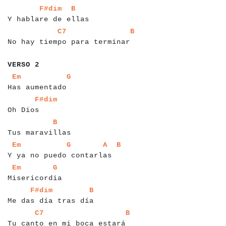
a
a
a
a
a
a
a
a
a
a
a
a
a
a
a
a
a
a
a
a
a
a
F#dim
B
Y hablare de ellas
a
a
a
a
a
a
a
a
a
a
a
a
a
a
a
a
a
a
a
a
a
a
a
a
a
a
a
a
a
a
a
a
C7
B
No hay tiempo para terminar
a
a
a
a
a
a
a
VERSO 2
a
a
a
a
a
a
a
a
a
a
a
a
a
a
a
a
a
a
a
Em
G
Has aumentado
a
a
a
a
a
a
a
a
a
F#dim
Oh Dios
a
a
a
a
a
a
a
a
a
a
a
a
a
a
a
a
B
Tus maravillas
a
a
a
a
a
a
a
a
a
a
a
a
a
a
a
a
a
a
a
a
a
a
a
a
a
a
a
a
a
a
a
a
a
Em
G
A
B
Y ya no puedo contarlas
a
a
a
a
a
a
a
a
a
a
a
a
a
a
a
a
a
a
a
Em
G
Misericordia
a
a
a
a
a
a
a
a
a
a
a
a
a
a
a
a
a
a
a
a
a
a
a
F#dim
B
Me das día tras día
a
a
a
a
a
a
a
a
a
a
a
a
a
a
a
a
a
a
a
a
a
a
a
a
a
a
a
a
a
a
a
C7
B
Tu canto en mi boca estará