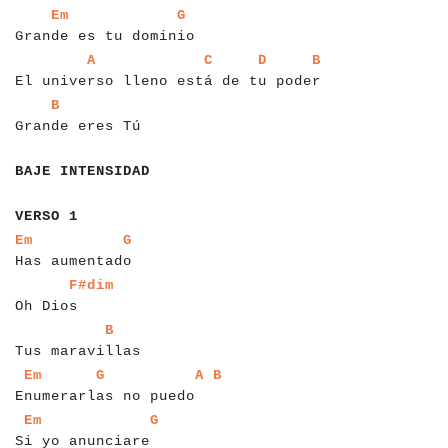
a
a
a
a
a
a
a
a
a
a
a
a
a
a
a
a
a
a
a
a
a
a
a
a
a
a
Em
G
Grande es tu dominio
a
a
a
a
a
a
a
a
a
a
a
a
a
a
a
a
a
a
a
a
a
a
a
a
a
a
a
a
a
a
a
a
a
a
a
a
a
a
a
a
a
a
A
C
D
B
El universo lleno está de tu poder
a
a
a
a
a
a
a
a
a
a
a
a
a
a
a
a
a
B
Grande eres Tú
a
a
a
a
a
a
a
a
a
a
a
a
a
a
a
BAJE INTENSIDAD
a
a
a
a
a
a
VERSO 1
a
a
a
a
a
a
a
a
a
a
a
a
a
a
a
a
a
a
Em
G
Has aumentado
a
a
a
a
a
a
a
a
a
F#dim
Oh Dios
a
a
a
a
a
a
a
a
a
a
a
a
a
a
a
a
B
Tus maravillas
a
a
a
a
a
a
a
a
a
a
a
a
a
a
a
a
a
a
a
a
a
a
a
a
a
a
a
a
a
a
Em
G
A
B
Enumerarlas no puedo
a
a
a
a
a
a
a
a
a
a
a
a
a
a
a
a
a
a
a
a
a
a
Em
G
Si yo anunciare