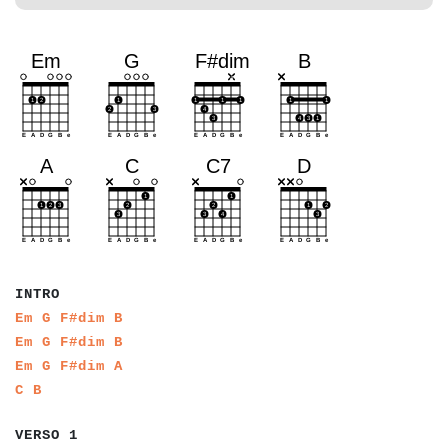
a
a
a
a
a
INTRO
a
a
a
a
a
a
a
a
Em
G
F#dim
B
a
a
a
a
a
a
a
a
Em
G
F#dim
B
a
a
a
a
a
a
a
a
Em
G
F#dim
A
a
a
a
a
C
B
a
a
a
a
a
a
VERSO 1