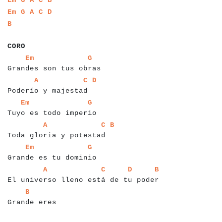
a
a
a
a
a
a
a
a
a
a
Em
G
A
C
D
a
a
B
a
a
a
a
CORO
a
a
a
a
a
a
a
a
a
a
a
a
a
a
a
a
a
a
a
a
a
a
a
a
a
a
a
Em
G
Grandes son tus obras
a
a
a
a
a
a
a
a
a
a
a
a
a
a
a
a
a
a
a
a
a
a
a
a
A
C
D
Poderío y majestad
a
a
a
a
a
a
a
a
a
a
a
a
a
a
a
a
a
a
a
a
a
a
a
a
a
a
Em
G
Tuyo es todo imperio
a
a
a
a
a
a
a
a
a
a
a
a
a
a
a
a
a
a
a
a
a
a
a
a
a
a
a
a
A
C
B
Toda gloria y potestad
a
a
a
a
a
a
a
a
a
a
a
a
a
a
a
a
a
a
a
a
a
a
a
a
a
a
Em
G
Grande es tu dominio
a
a
a
a
a
a
a
a
a
a
a
a
a
a
a
a
a
a
a
a
a
a
a
a
a
a
a
a
a
a
a
a
a
a
a
a
a
a
a
a
a
a
A
C
D
B
El universo lleno está de tu poder
a
a
a
a
a
a
a
a
a
a
a
a
a
a
a
B
Grande eres
a
a
a
a