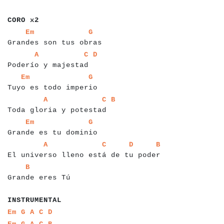
a
a
a
a
a
a
a
CORO x2
a
a
a
a
a
a
a
a
a
a
a
a
a
a
a
a
a
a
a
a
a
a
a
a
a
a
a
Em
G
Grandes son tus obras
a
a
a
a
a
a
a
a
a
a
a
a
a
a
a
a
a
a
a
a
a
a
a
a
A
C
D
Poderío y majestad
a
a
a
a
a
a
a
a
a
a
a
a
a
a
a
a
a
a
a
a
a
a
a
a
a
a
Em
G
Tuyo es todo imperio
a
a
a
a
a
a
a
a
a
a
a
a
a
a
a
a
a
a
a
a
a
a
a
a
a
a
a
a
A
C
B
Toda gloria y potestad
a
a
a
a
a
a
a
a
a
a
a
a
a
a
a
a
a
a
a
a
a
a
a
a
a
a
Em
G
Grande es tu dominio
a
a
a
a
a
a
a
a
a
a
a
a
a
a
a
a
a
a
a
a
a
a
a
a
a
a
a
a
a
a
a
a
a
a
a
a
a
a
a
a
a
a
A
C
D
B
El universo lleno está de tu poder
a
a
a
a
a
a
a
a
a
a
a
a
a
a
a
a
a
B
Grande eres Tú
a
a
a
a
a
a
a
a
a
a
a
a
INSTRUMENTAL
a
a
a
a
a
a
a
a
a
a
Em
G
A
C
D
a
a
a
a
a
a
a
a
a
a
Em
G
A
C
B