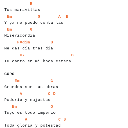
a
a
a
a
a
a
a
a
a
a
a
a
a
a
a
a
B
Tus maravillas
a
a
a
a
a
a
a
a
a
a
a
a
a
a
a
a
a
a
a
a
a
a
a
a
a
a
a
a
a
a
a
a
a
Em
G
A
B
Y ya no puedo contarlas
a
a
a
a
a
a
a
a
a
a
a
a
a
a
a
a
a
a
a
Em
G
Misericordia
a
a
a
a
a
a
a
a
a
a
a
a
a
a
a
a
a
a
a
a
a
a
a
F#dim
B
Me das día tras día
a
a
a
a
a
a
a
a
a
a
a
a
a
a
a
a
a
a
a
a
a
a
a
a
a
a
a
a
a
a
a
C7
B
Tu canto en mi boca estará
a
a
a
a
a
CORO
a
a
a
a
a
a
a
a
a
a
a
a
a
a
a
a
a
a
a
a
a
a
a
a
a
a
a
Em
G
Grandes son tus obras
a
a
a
a
a
a
a
a
a
a
a
a
a
a
a
a
a
a
a
a
a
a
a
a
A
C
D
Poderío y majestad
a
a
a
a
a
a
a
a
a
a
a
a
a
a
a
a
a
a
a
a
a
a
a
a
a
a
Em
G
Tuyo es todo imperio
a
a
a
a
a
a
a
a
a
a
a
a
a
a
a
a
a
a
a
a
a
a
a
a
a
a
a
a
A
C
B
Toda gloria y potestad